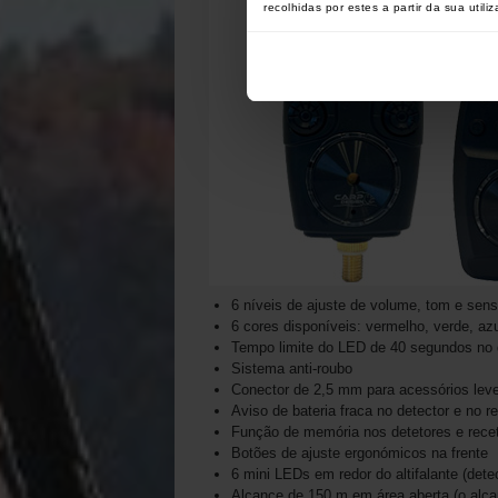
recolhidas por estes a partir da sua utili
6 níveis de ajuste de volume, tom e sens
6 cores disponíveis: vermelho, verde, azu
Tempo limite do LED de 40 segundos no d
Sistema anti-roubo
Conector de 2,5 mm para acessórios lev
Aviso de bateria fraca no detector e no r
Função de memória nos detetores e recet
Botões de ajuste ergonómicos na frente
6 mini LEDs em redor do altifalante (dete
Alcance de 150 m em área aberta (o alca