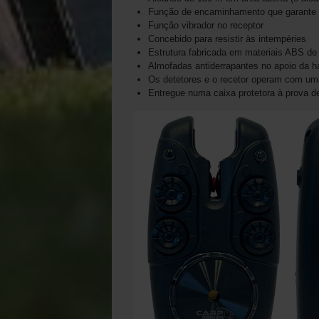
Função de encaminhamento que garante que
Função vibrador no receptor
Concebido para resistir às intempéries
Estrutura fabricada em materiais ABS de 
Almofadas antiderrapantes no apoio da h
Os detetores e o recetor operam com uma 
Entregue numa caixa protetora à prova d