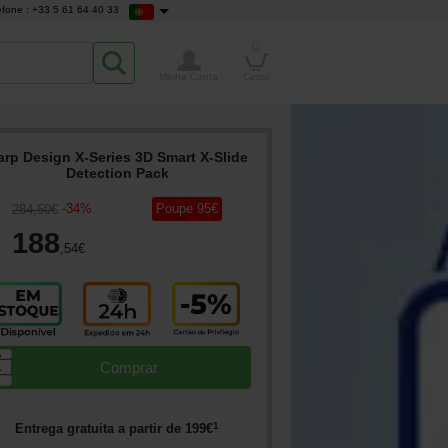
efone : +33 5 61 64 40 33
0
Minha Conta
Cesto
arp Design X-Series 3D Smart X-Slide
Detection Pack
-
34
%
Poupe
95
€
284
,50
€
188
,54
€
▲
Comprar
▼
1
Entrega gratuita a partir de
199
€