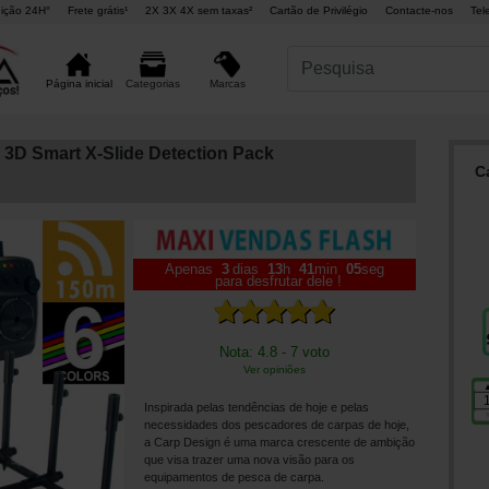
ição 24H°
Frete grátis¹
2X 3X 4X sem taxas²
Cartão de Privilégio
Contacte-nos
Tel
Marcas
Página inicial
Categorias
 3D Smart X-Slide Detection Pack
C
Apenas
3
dias
13
h
41
min
04
seg
para desfrutar dele !
Nota: 4.8 - 7 voto
Ver opiniões
Inspirada pelas tendências de hoje e pelas
necessidades dos pescadores de carpas de hoje,
a Carp Design é uma marca crescente de ambição
que visa trazer uma nova visão para os
equipamentos de pesca de carpa.