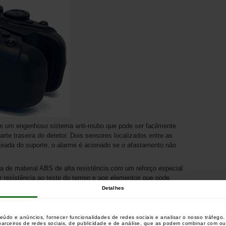
m um engenhoso sistema anti-roubo que pode ser facilmente
rte traseira do detetor. Dois sensores localizados entre as
etirada do suporte, o alarme é acionado se o afastamento não
ita de material ABS de alta resistência com um reforço especial
r resistência ao teste do tempo e aos elementos que pode
Detalhes
ctor de 2,5 mm está presente sob os detetores e proporciona
s ligados.
teúdo e anúncios, fornecer funcionalidades de redes sociais e analisar o nosso tráfeg
 parceiros de redes sociais, de publicidade e de análise, que as podem combinar com o