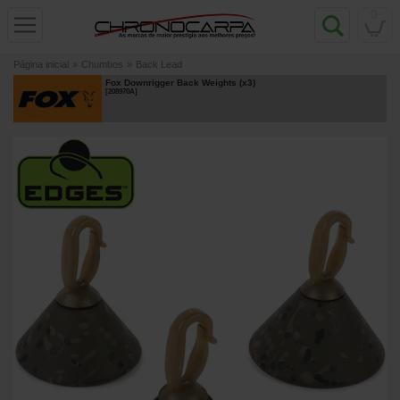
0
Página inicial
»
Chumbos
»
Back Lead
Fox Downrigger Back Weights (x3)
[
208970A
]