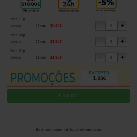
Peso
:
21g
10
,
90
€
11
,
90
€
[
208970
]
Peso
:
43g
11
,
90
€
12
,
90
€
[
208971
]
Peso
:
57g
11
,
90
€
12
,
90
€
[
208972
]
1
,
00
€
Eu vi este produto mais barato em outros sites