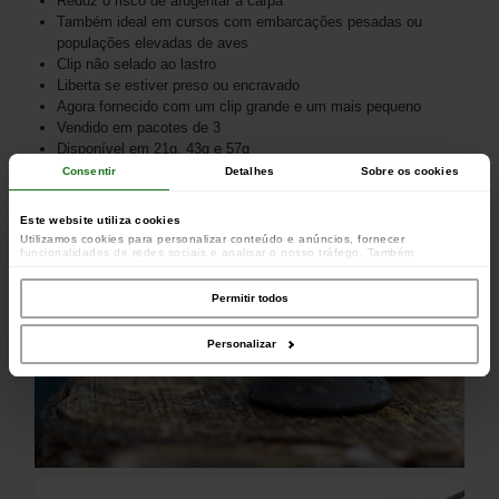
Reduz o risco de afugentar a carpa
Também ideal em cursos com embarcações pesadas ou
populações elevadas de aves
Clip não selado ao lastro
Liberta se estiver preso ou encravado
Agora fornecido com um clip grande e um mais pequeno
Vendido em pacotes de 3
Disponível em 21g, 43g e 57g
Consentir
Detalhes
Sobre os cookies
Este website utiliza cookies
Utilizamos cookies para personalizar conteúdo e anúncios, fornecer
funcionalidades de redes sociais e analisar o nosso tráfego. Também
partilhamos informações acerca da sua utilização do site com os nossos
parceiros de redes sociais, de publicidade e de análise, que as podem combinar
com outras informações que lhes forneceu ou recolhidas por estes a partir da
Permitir todos
sua utilização dos respetivos serviços.
Personalizar