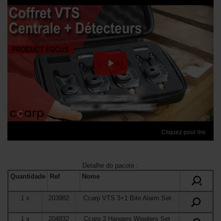
Cliquez pour lire
Detalhe do pacote
:
Quantidade
Ref
Nome
+
1
x
203982
Ccarp VTS 3+1 Bite Alarm Set
1
x
204832
Ccarp 3 Hangers Wigglers Set