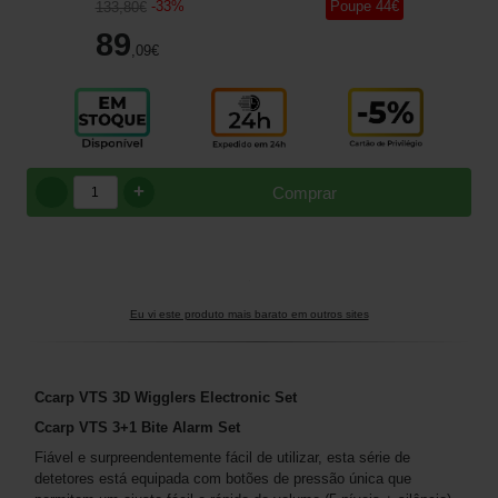
-
33
%
Poupe
44
€
133
,80
€
89
,09
€
+
Comprar
Eu vi este produto mais barato em outros sites
Ccarp VTS 3D Wigglers Electronic Set
Ccarp VTS 3+1 Bite Alarm Set
Fiável e surpreendentemente fácil de utilizar, esta série de
detetores está equipada com botões de pressão única que