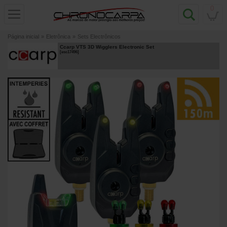
0
Página inicial
»
Eletrônica
»
Sets Electrônicos
Ccarp VTS 3D Wigglers Electronic Set
[
esc17496
]