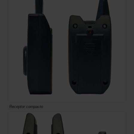
R
eceptor
compacto