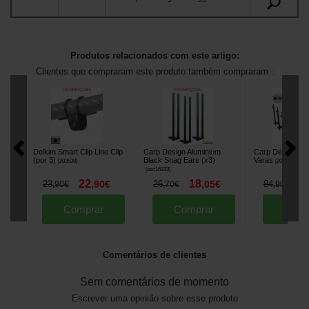
Produtos relacionados com este artigo:
Clientes que compraram este produto também compraram :
Delkim Smart Clip Line Clip
Carp Design Aluminium
Carp Design Sm
(por 3)
Black Snag Ears (x3)
Varas
[
203538
]
[
205761
]
[
esc16223
]
22
18
6
23
,
90
€
26
,
05
€
84
,
90
€
,
70
€
,
90
€
Comprar
Comprar
Comp
Comentários de clientes
Sem comentários de momento
Escrever uma opinião sobre esse produto