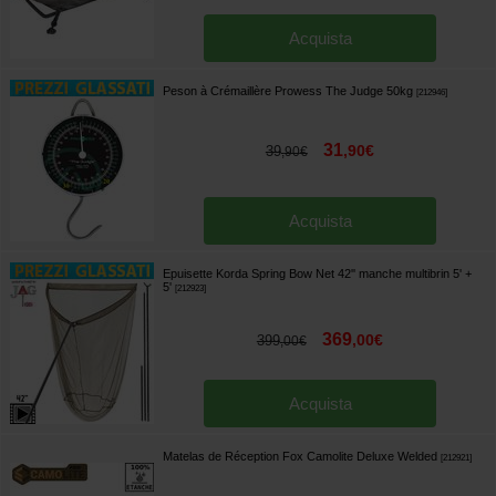
Acquista
Peson à Crémaillère Prowess The Judge 50kg
[
212946
]
31
,
90
€
39
,
90
€
Acquista
Epuisette Korda Spring Bow Net 42'' manche multibrin 5' +
5'
[
212923
]
369
,
00
€
399
,
00
€
Acquista
Matelas de Réception Fox Camolite Deluxe Welded
[
212921
]