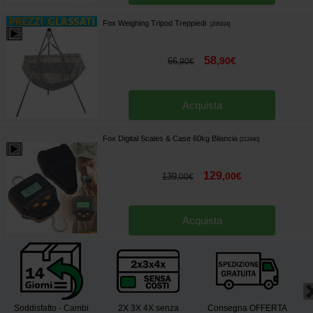
Fox Weighing Tripod Treppiedi
[
205834
]
58
,
90
€
66
,
90
€
Acquista
Fox Digital Scales & Case 60kg Bilancia
[
212440
]
129
,
00
€
139
,
00
€
Acquista
Soddisfatto - Cambi
2X 3X 4X senza
Consegna OFFERTA