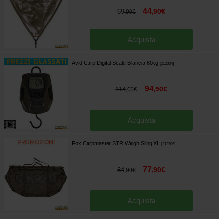
44
,
90
€
69
,
90
€
Acquista
Avid Carp Digital Scale Bilancia 60kg
[
212004
]
94
,
90
€
114
,
00
€
Acquista
Fox Carpmaster STR Weigh Sling XL
[
212706
]
77
,
90
€
84
,
90
€
Acquista