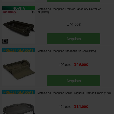
Matelas de Réception Trakker Sanctuary Corral V2
XL
[
212967
]
174
,
00
€
Acquista
Matelas de Réception Anaconda Air Care
[
212954
]
149
,
00
€
199
,
00
€
Acquista
Matelas de Réception Sonik Proguard Framed Cradle
[
212930
]
114
,
00
€
124
,
00
€