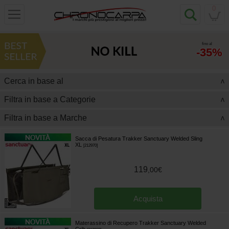
0
fino al
-35%
Cerca in base al
>
Filtra in base a Categorie
>
Filtra in base a Marche
>
Sacca di Pesatura Trakker Sanctuary Welded Sling
XL
[
212970
]
119
,
00
€
Acquista
Materassino di Recupero Trakker Sanctuary Welded
Crib