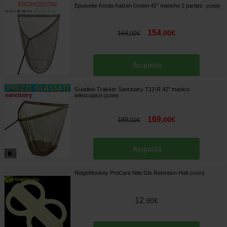
Epuisette Korda Kaizen Green 42" manche 2 parties
[
212906
]
154
,
00
€
164
,
00
€
Acquista
Guadino Trakker Sanctuary T12-R 42" manico
telescopico
[
212889
]
169
,
00
€
189
,
00
€
Acquista
RidgeMonkey ProCare Nite Glo Retention Hub
[
212873
]
12
,
90
€