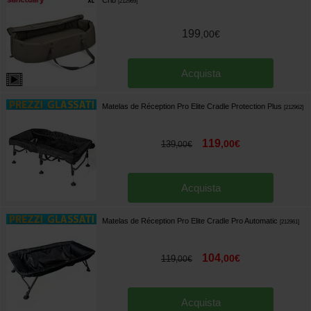
[
212969
]
199
,
00
€
Acquista
Matelas de Réception Pro Elite Cradle Protection Plus
[
212962
]
119
,
00
€
139
,
00
€
Acquista
Matelas de Réception Pro Elite Cradle Pro Automatic
[
212961
]
104
,
00
€
119
,
00
€
Acquista