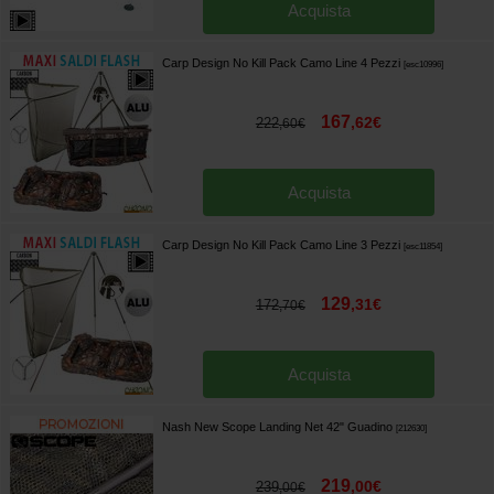
Acquista
Carp Design No Kill Pack Camo Line 4 Pezzi
[
esc10996
]
167
,
62
€
222
,
60
€
Acquista
Carp Design No Kill Pack Camo Line 3 Pezzi
[
esc11854
]
129
,
31
€
172
,
70
€
Acquista
Nash New Scope Landing Net 42" Guadino
[
212630
]
219
,
00
€
239
,
00
€