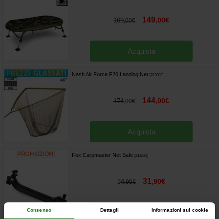
149
,
00
€
169
,
00
€
Acquista
Nash Air Force F20 Landing Net
[
212083
]
144
,
00
€
174
,
00
€
Acquista
Fox Carpmaster Net Safe
[
212823
]
31
,
90
€
34
,
90
€
Consenso
Dettagli
Informazioni sui cookie
Acquista