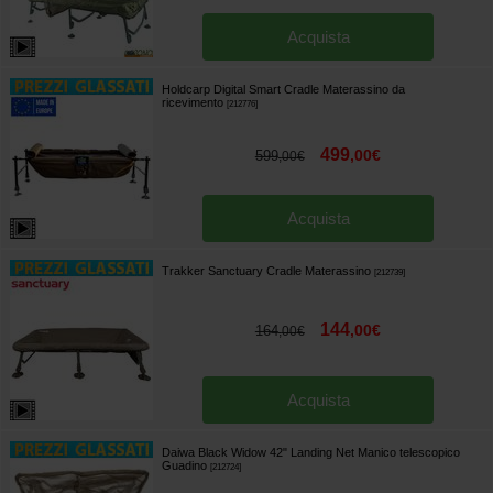
Acquista
Holdcarp Digital Smart Cradle Materassino da
ricevimento
[
212776
]
499
,
00
€
599
,
00
€
Acquista
Trakker Sanctuary Cradle Materassino
[
212739
]
144
,
00
€
164
,
00
€
Acquista
Daiwa Black Widow 42" Landing Net Manico telescopico
Guadino
[
212724
]