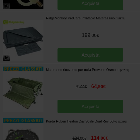
Acquista
RidgeMonkey ProCare Inflatable Materassino
[
212874
]
199
,
00
€
Acquista
Materasso ricevente per culla Prowess Osmose
[
212888
]
64
,
90
€
79
,
90
€
Acquista
Korda Ruben Heaton Dial Scale Dual Rev 50kg
[
212879
]
114
,
00
€
124
,
00
€