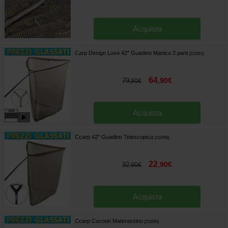
Acquista
Carp Design Luxe 42'' Guadino Manico 2 parti
[
212557
]
64
,
90
€
79
,
90
€
Acquista
Ccarp 42'' Guadino Telescopica
[
212556
]
22
,
90
€
32
,
90
€
Acquista
Ccarp Cocoon Materassino
[
212550
]