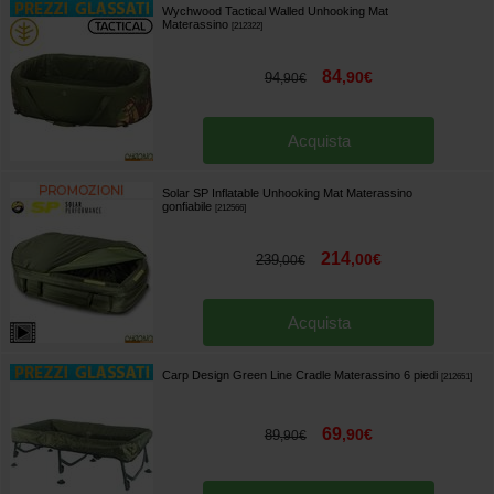
Wychwood Tactical Walled Unhooking Mat
Materassino
[
212322
]
84
,
90
€
94
,
90
€
Acquista
Solar SP Inflatable Unhooking Mat Materassino
gonfiabile
[
212566
]
214
,
00
€
239
,
00
€
Acquista
Carp Design Green Line Cradle Materassino 6 piedi
[
212651
]
69
,
90
€
89
,
90
€