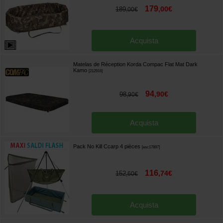
179
,
00
€
189
,
00
€
Acquista
Matelas de Réception Korda Compac Flat Mat Dark
Kamo
[
212916
]
94
,
90
€
98
,
90
€
Acquista
Pack No Kill Ccarp 4 pièces
[
esc17897
]
116
,
74
€
152
,
60
€
Acquista