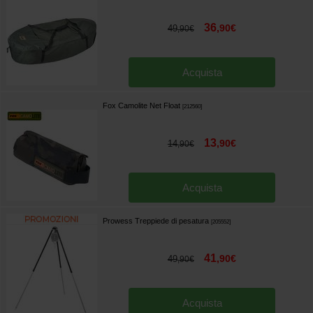
36
,
90
€
49
,
90
€
Acquista
Fox Camolite Net Float
[
212560
]
13
,
90
€
14
,
90
€
Acquista
Prowess Treppiede di pesatura
[
205552
]
41
,
90
€
49
,
90
€
Acquista