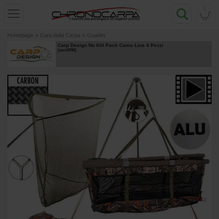
0
Homepage
»
Cura della Carpa
»
Guadini
Carp Design No Kill Pack Camo Line 4 Pezzi
[
esc10996
]