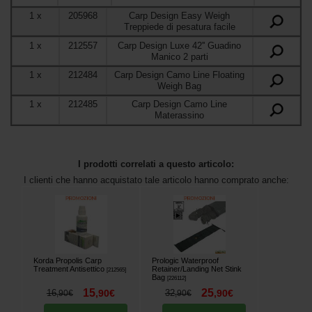
1
x
205968
Carp Design Easy Weigh
Treppiede di pesatura facile
1
x
212557
Carp Design Luxe 42'' Guadino
Manico 2 parti
1
x
212484
Carp Design Camo Line Floating
Weigh Bag
1
x
212485
Carp Design Camo Line
Materassino
I prodotti correlati a questo articolo:
I clienti che hanno acquistato tale articolo hanno comprato anche:
Korda Propolis Carp
Prologic Waterproof
Treatment Antisettico
Retainer/Landing Net Stink
[
212565
]
Bag
[
226112
]
15
25
16
,
90
€
32
,
90
€
,
90
€
,
90
€