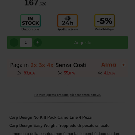
167
,62
€
+
Acquista
+
2
x
83
3
x
55
4
x
41
,
81
€
,
87
€
,
91
€
Ho visto questo prodotto più economico altrove.
Carp Design No Kill Pack Camo Line 4 Pezzi
Carp Design Easy Weight Treppiede di pesatura facile
Il momento della pesatura non è mai facile perché dopo un duro