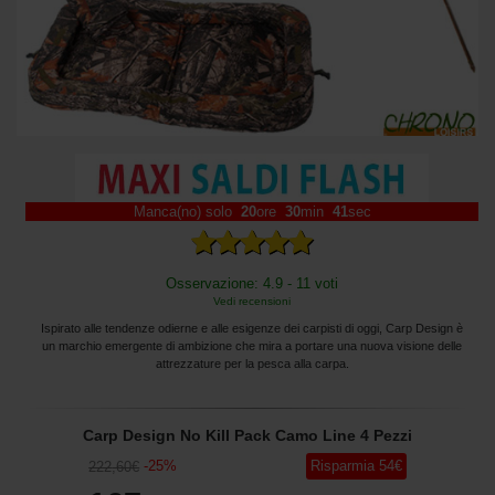
Manca(no) solo
20
ore
30
min
39
sec
Osservazione: 4.9 - 11 voti
Vedi recensioni
Ispirato alle tendenze odierne e alle esigenze dei carpisti di oggi, Carp Design è
un marchio emergente di ambizione che mira a portare una nuova visione delle
attrezzature per la pesca alla carpa.
Carp Design No Kill Pack Camo Line 4 Pezzi
-
25
%
Risparmia
54
€
222
,60
€