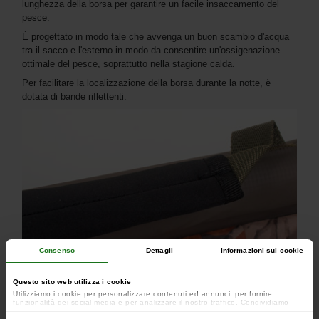
lunghezza della borsa per garantire un facile insaccamento del
pesce.
È progettato in modo tale che avvenga un buon scambio d'acqua
tra il sacco e l'esterno in modo da consentire un'ossigenazione
ottimale del pesce, soprattutto nella stagione calda.
Per facilitare la localizzazione della borsa durante la notte, è
dotata di bande riflettenti.
Consenso
Dettagli
Informazioni sui cookie
Questo sito web utilizza i cookie
Utilizziamo i cookie per personalizzare contenuti ed annunci, per fornire
funzionalità dei social media e per analizzare il nostro traffico. Condividiamo
inoltre informazioni sul modo in cui utilizzi il nostro sito con i nostri partner che si