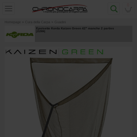
0
Homepage
»
Cura della Carpa
»
Guadini
Epuisette Korda Kaizen Green 42" manche 2 parties
[
212906
]