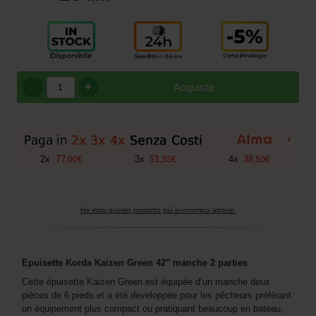
+
Acquista
+
2
x
77
3
x
51
4
x
38
,
00
€
,
33
€
,
50
€
Ho visto questo prodotto più economico altrove.
Epuisette Korda Kaizen Green 42" manche 2 parties
Cette épuisette Kaizen Green est équipée d’un manche deux
pièces de 6 pieds et a été développée pour les pêcheurs préférant
un équipement plus compact ou pratiquant beaucoup en bateau.