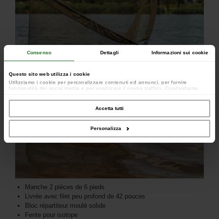
Consenso
Dettagli
Informazioni sui cookie
Questo sito web utilizza i cookie
Utilizziamo i cookie per personalizzare contenuti ed annunci, per fornire
funzionalità dei social media e per analizzare il nostro traffico. Condividiamo
inoltre informazioni sul modo in cui utilizzi il nostro sito con i nostri partner che si
occupano di analisi dei dati web, pubblicità e social media, i quali potrebbero
combinarle con altre informazioni che hai fornito loro o che hanno raccolto dal
Accetta tutti
tuo utilizzo dei loro servizi.
Personalizza
Manche 2 pièces de 6 pieds
Livrée avec filet peu profond de 42 pouces
Bloc répartiteur moulé solide
Fente pour isotope