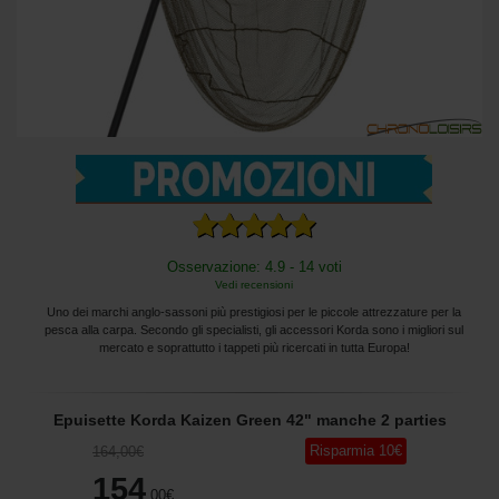
Osservazione: 4.9 - 14 voti
Vedi recensioni
Uno dei marchi anglo-sassoni più prestigiosi per le piccole attrezzature per la
pesca alla carpa. Secondo gli specialisti, gli accessori Korda sono i migliori sul
mercato e soprattutto i tappeti più ricercati in tutta Europa!
Epuisette Korda Kaizen Green 42" manche 2 parties
Risparmia
10
€
164
,00
€
154
,00
€