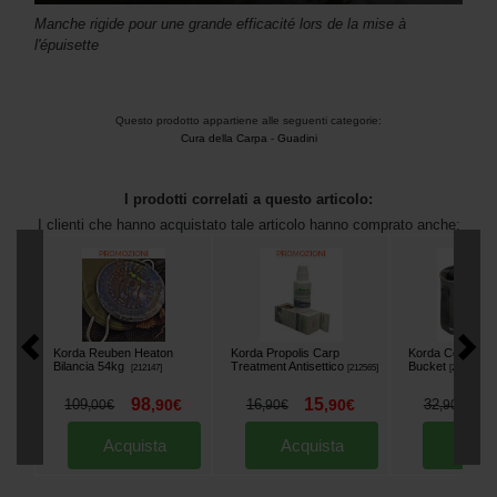
Manche rigide pour une grande efficacité lors de la mise à
l'épuisette
Questo prodotto appartiene alle seguenti categorie:
Cura della Carpa
-
Guadini
I prodotti correlati a questo articolo:
I clienti che hanno acquistato tale articolo hanno comprato anche:
Korda Reuben Heaton
Korda Propolis Carp
Korda Compac S
Bilancia 54kg
Treatment Antisettico
Bucket
[
212147
]
[
212565
]
[
226319
]
98
15
2
109
,
90
€
16
,
90
€
32
,
00
€
,
90
€
,
90
€
Acquista
Acquista
Acqu