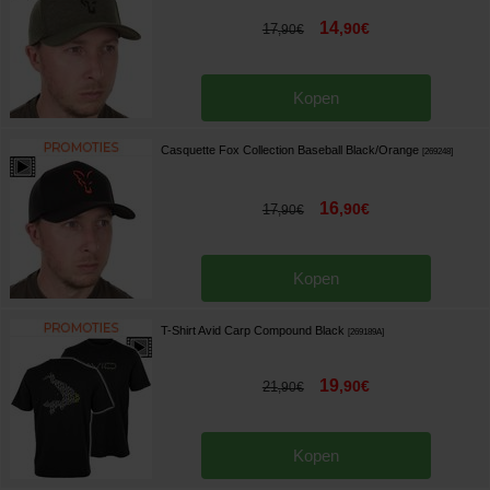
14
,
90
€
17
,
90
€
Kopen
Casquette Fox Collection Baseball Black/Orange
[
269248
]
16
,
90
€
17
,
90
€
Kopen
T-Shirt Avid Carp Compound Black
[
269189A
]
19
,
90
€
21
,
90
€
Kopen