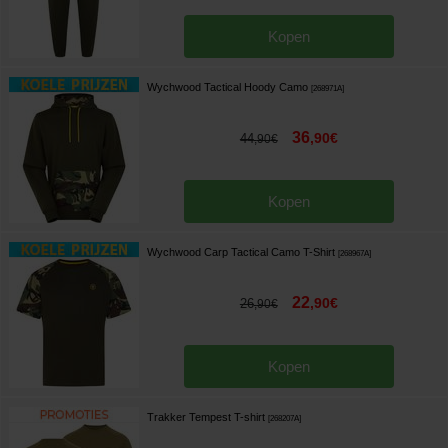
Kopen
Wychwood Tactical Hoody Camo
[
268971A
]
36
,
90
€
44
,
90
€
Kopen
Wychwood Carp Tactical Camo T-Shirt
[
268967A
]
22
,
90
€
26
,
90
€
Kopen
Trakker Tempest T-shirt
[
268207A
]