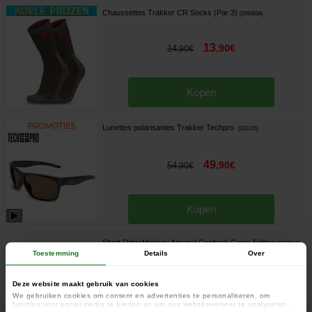
Chaussettes Trakker CR Socks (Par 3)
[
269085A
]
13
,
90
€
14
,
90
€
Kopen
Lunettes polarisantes Trakker Techpro
[
220125
]
49
,
90
€
54
,
90
€
Kopen
Short RidgeMonkey Apearel Cooltech Camo Edition
[
269110A
]
Toestemming
Details
Over
27
,
90
€
Deze website maakt gebruik van cookies
We gebruiken cookies om content en advertenties te personaliseren, om
functies voor social media te bieden en om ons websiteverkeer te analyseren.