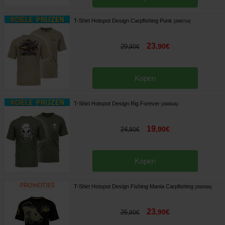
T-Shirt Hotspot Design Carpfishing Punk
[
269071A
]
23
,
90
€
29
,
90
€
Kopen
T-Shirt Hotspot Design Rig Forever
[
269063A
]
19
,
90
€
24
,
90
€
Kopen
T-Shirt Hotspot Design Fishing Mania Carpfishing
[
269059A
]
23
,
90
€
26
,
90
€