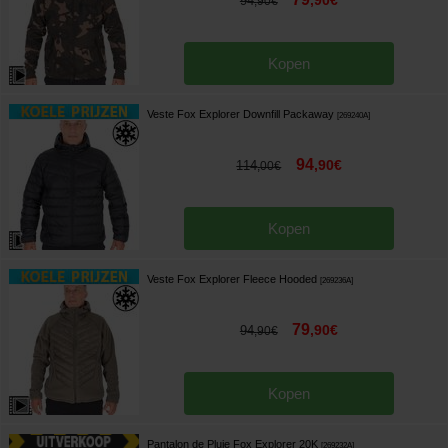
,
90
€
94
,
90
€
Kopen
Veste Fox Explorer Downfill Packaway
[
269240A
]
94
,
90
€
114
,
00
€
Kopen
Veste Fox Explorer Fleece Hooded
[
269236A
]
79
,
90
€
94
,
90
€
Kopen
Pantalon de Pluie Fox Explorer 20K
[
269232A
]