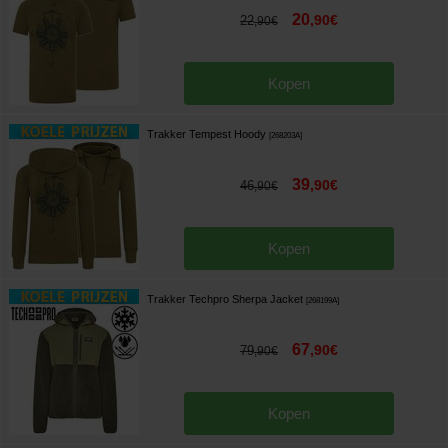
20
,
90
€
22
,
90
€
Kopen
Trakker Tempest Hoody
[
268203A
]
39
,
90
€
46
,
90
€
Kopen
Trakker Techpro Sherpa Jacket
[
268199A
]
67
,
90
€
79
,
90
€
Kopen