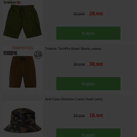
29
,
90
€
32
,
90
€
Kopen
Trakker TechPro Khaki Shorts
[
269089A
]
38
,
90
€
39
,
90
€
Kopen
Avid Carp Distortion Camo Hoed
[
269087
]
16
,
90
€
18
,
90
€
Kopen