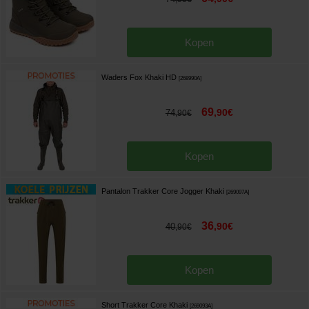
Kopen
Waders Fox Khaki HD
[
268990A
]
69
,
90
€
74
,
90
€
Kopen
Pantalon Trakker Core Jogger Khaki
[
269097A
]
36
,
90
€
40
,
90
€
Kopen
Short Trakker Core Khaki
[
269093A
]