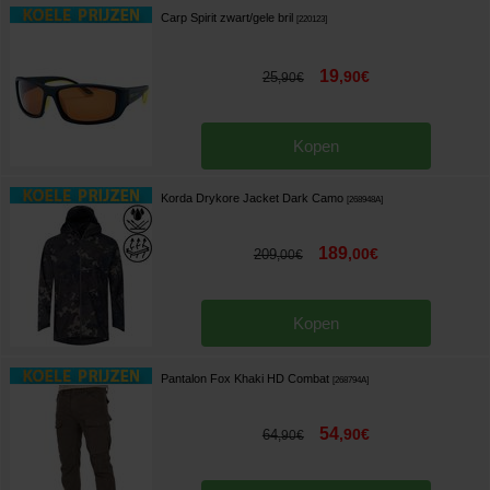
Carp Spirit zwart/gele bril
[
220123
]
19
,
90
€
25
,
90
€
Kopen
Korda Drykore Jacket Dark Camo
[
268948A
]
189
,
00
€
209
,
00
€
Kopen
Pantalon Fox Khaki HD Combat
[
268794A
]
54
,
90
€
64
,
90
€