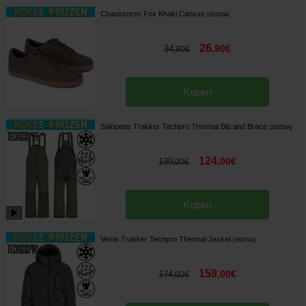
Chaussures Fox Khaki Canvas
[
269300A
]
26
,
90
€
34
,
90
€
Kopen
Salopette Trakker Techpro Thermal Bib and Brace
[
269278A
]
124
,
00
€
139
,
00
€
Kopen
Veste Trakker Techpro Thermal Jacket
[
269274A
]
159
,
00
€
174
,
00
€