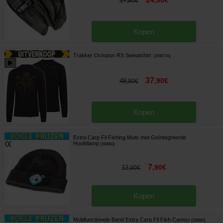
,
90
€
17
,
90
€
Kopen
Trakker Octopus RS Sweatshirt
[
269077A
]
37
,
90
€
48
,
90
€
Kopen
Extra Carp Fil Fishing Muts met Geïntegreerde
Hoofdlamp
[
268983
]
7
,
90
€
12
,
90
€
Kopen
Multifunctionele Band Extra Carp Fil Fish Camou
[
268982
]