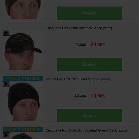
Kopen
Casquette Fox Camo Baseball Scoop
[
269255
]
20
,
90
€
22
,
90
€
Kopen
Bonnet Fox Collection Black/Orange
[
269252
]
10
,
90
€
12
,
90
€
Kopen
Casquette Fox Collection Baseball Green/Black
[
269249
]