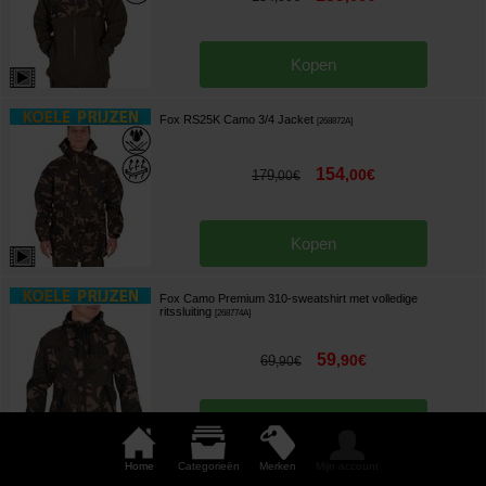
Kopen
Fox RS25K Camo 3/4 Jacket
[
268872A
]
154
,
00
€
179
,
00
€
Kopen
Fox Camo Premium 310-sweatshirt met volledige
ritssluiting
[
268774A
]
59
,
90
€
69
,
90
€
Kopen
Home
Categorieën
Merken
Mijn account
Fox Khaki HD XL Waders
[
268866A
]