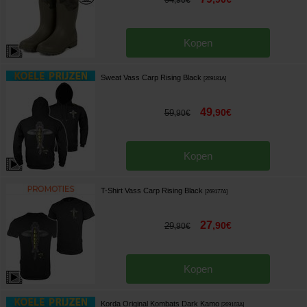
,
90
€
Kopen
Sweat Vass Carp Rising Black
[
269181A
]
49
,
90
€
59
,
90
€
Kopen
T-Shirt Vass Carp Rising Black
[
269177A
]
27
,
90
€
29
,
90
€
Kopen
Korda Original Kombats Dark Kamo
[
269163A
]