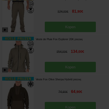
81
,
90
€
124
,
00
€
Kopen
Veste de Pluie Fox Explorer 20K
[
269228A
]
134
,
00
€
154
,
00
€
Kopen
Veste Fox Olive Sherpa Hybrid
[
269224A
]
64
,
90
€
74
,
90
€
Kopen