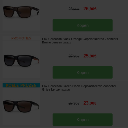
26
,
90
€
28
,
90
€
Kopen
Fox Collection Black Orange Gepolariseerde Zonnebril –
Bruine Lenzen
[
220127
]
25
,
90
€
27
,
90
€
Kopen
Fox Collection Green Black Gepolariseerde Zonnebril –
Grijze Lenzen
[
220126
]
23
,
90
€
27
,
90
€
Kopen