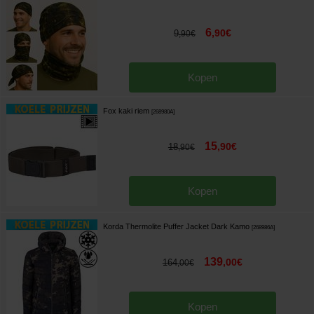
6
,
90
€
9
,
90
€
Kopen
Fox kaki riem
[
268980A
]
15
,
90
€
18
,
90
€
Kopen
Korda Thermolite Puffer Jacket Dark Kamo
[
268986A
]
139
,
00
€
164
,
00
€
Kopen