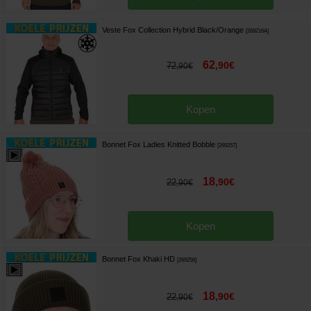
Veste Fox Collection Hybrid Black/Orange
[
269216A
]
62
,
90
€
72
,
90
€
Kopen
Bonnet Fox Ladies Knitted Bobble
[
269257
]
18
,
90
€
22
,
90
€
Kopen
Bonnet Fox Khaki HD
[
269256
]
18
,
90
€
22
,
90
€