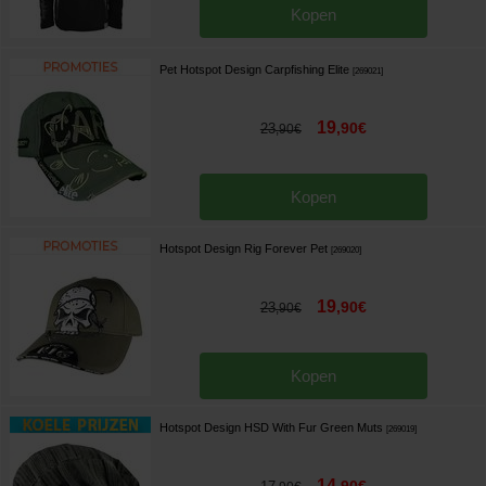
Kopen
Pet Hotspot Design Carpfishing Elite
[
269021
]
19
,
90
€
23
,
90
€
Kopen
Hotspot Design Rig Forever Pet
[
269020
]
19
,
90
€
23
,
90
€
Kopen
Hotspot Design HSD With Fur Green Muts
[
269019
]
14