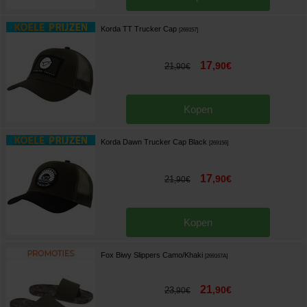
Korda TT Trucker Cap
[
269157
]
17
,
90
€
21
,
90
€
Kopen
Korda Dawn Trucker Cap Black
[
269156
]
17
,
90
€
21
,
90
€
Kopen
Fox Biwy Slippers Camo/Khaki
[
269167A
]
21
,
90
€
23
,
90
€