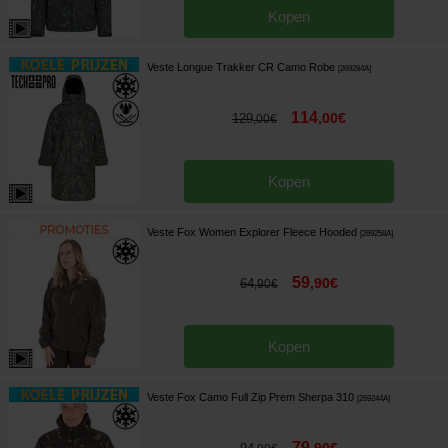
Kopen
Veste Longue Trakker CR Camo Robe
[
269284A
]
114
,
00
€
129
,
00
€
Kopen
Veste Fox Women Explorer Fleece Hooded
[
269258A
]
59
,
90
€
64
,
90
€
Kopen
Veste Fox Camo Full Zip Prem Sherpa 310
[
269244A
]
79