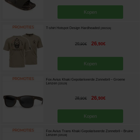
Kopen
T-shirt Hotspot Design Hardheaded
[
269152A
]
26
,
90
€
29
,
90
€
Kopen
Fox Avius Khaki Gepolariseerde Zonnebril – Groene
Lenzen
[
220129
]
26
,
90
€
28
,
90
€
Kopen
Fox Avius Trans Khaki Gepolariseerde Zonnebril – Bruine
Lenzen
[
220128
]