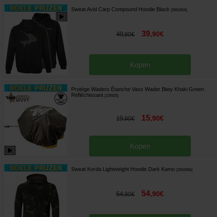
Sweat Avid Carp Compound Hoodie Black
[
269185A
]
39
,
90
€
49
,
90
€
Kopen
Protège Waders Étanche Vass Wader Biwy Khaki Green
Réfléchissant
[
226925
]
15
,
90
€
19
,
90
€
Kopen
Sweat Korda Lightweight Hoodie Dark Kamo
[
269208A
]
54
,
90
€
64
,
90
€