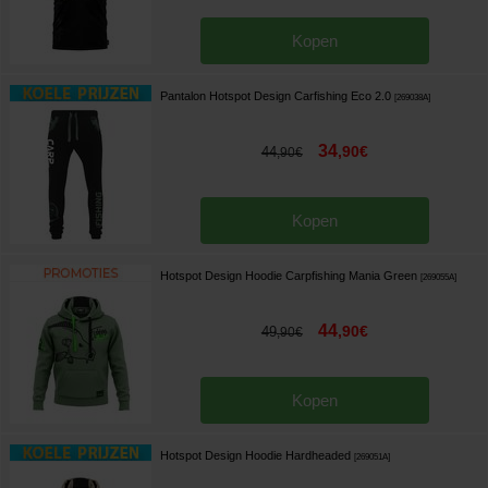
Kopen
Pantalon Hotspot Design Carfishing Eco 2.0
[
269038A
]
34
,
90
€
44
,
90
€
Kopen
Hotspot Design Hoodie Carpfishing Mania Green
[
269055A
]
44
,
90
€
49
,
90
€
Kopen
Hotspot Design Hoodie Hardheaded
[
269051A
]