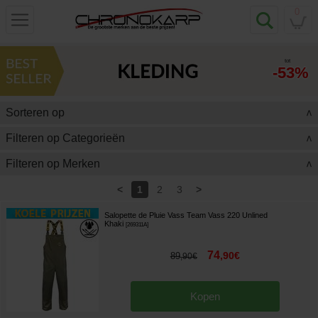
0
tot
-53%
Sorteren op
>
Filteren op Categorieën
>
Filteren op Merken
>
<
>
1
2
3
Salopette de Pluie Vass Team Vass 220 Unlined
Khaki
[
269311A
]
74
,
90
€
89
,
90
€
Kopen