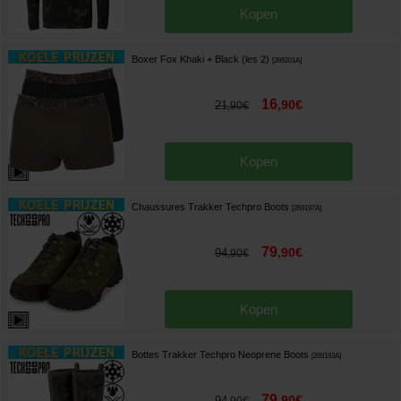
Kopen
Boxer Fox Khaki + Black (les 2)
[
269201A
]
16
,
90
€
21
,
90
€
Kopen
Chaussures Trakker Techpro Boots
[
269197A
]
79
,
90
€
94
,
90
€
Kopen
Bottes Trakker Techpro Neoprene Boots
[
269193A
]
79
,
90
€
94