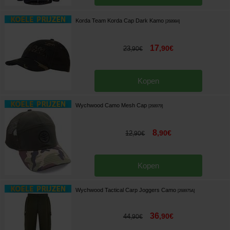
Korda Team Korda Cap Dark Kamo
[
268984
]
17
,
90
€
23
,
90
€
Kopen
Wychwood Camo Mesh Cap
[
268979
]
8
,
90
€
12
,
90
€
Kopen
Wychwood Tactical Carp Joggers Camo
[
268975A
]
36
,
90
€
44
,
90
€