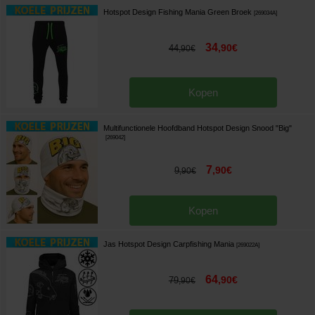
Hotspot Design Fishing Mania Green Broek
[
269034A
]
34
,
90
€
44
,
90
€
Kopen
Multifunctionele Hoofdband Hotspot Design Snood "Big"
[
269042
]
7
,
90
€
9
,
90
€
Kopen
Jas Hotspot Design Carpfishing Mania
[
269022A
]
64
,
90
€
79
,
90
€