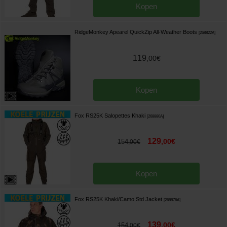
Kopen
RidgeMonkey Apearel QuickZip All-Weather Boots
[
268822A
]
119
,
00
€
Kopen
Fox RS25K Salopettes Khaki
[
268880A
]
129
,
00
€
154
,
00
€
Kopen
Fox RS25K Khaki/Camo Std Jacket
[
268876A
]
139
,
00
€
154
,
00
€