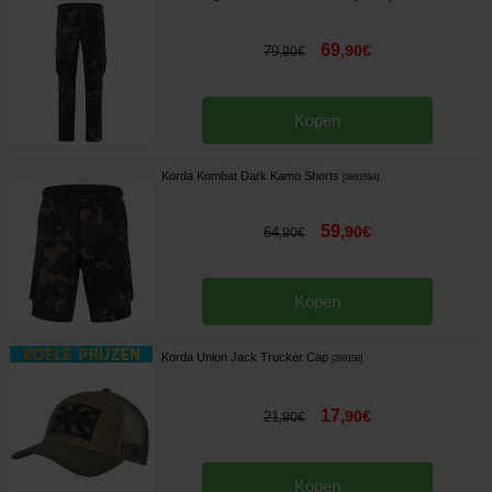
69
,
90
€
79
,
90
€
Kopen
Korda Kombat Dark Kamo Shorts
[
269159A
]
59
,
90
€
64
,
90
€
Kopen
Korda Union Jack Trucker Cap
[
269158
]
17
,
90
€
21
,
90
€
Kopen