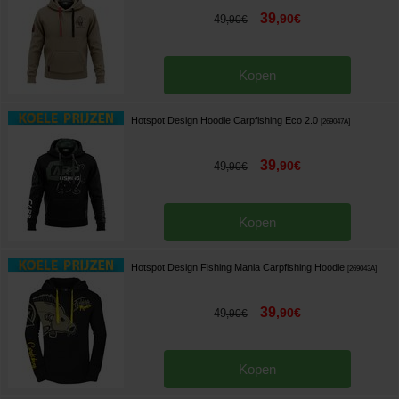
39
,
90
€
49
,
90
€
Kopen
Hotspot Design Hoodie Carpfishing Eco 2.0
[
269047A
]
39
,
90
€
49
,
90
€
Kopen
Hotspot Design Fishing Mania Carpfishing Hoodie
[
269043A
]
39
,
90
€
49
,
90
€
Kopen