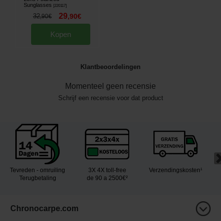
Sunglasses
[
220117
]
29
32
,
90
€
,
90
€
Kopen
Klantbeoordelingen
Momenteel geen recensie
Schrijf een recensie voor dat product
Tevreden - omruiling
3X 4X toll-free
Verzendingskosten¹
Terugbetaling
de 90 a 2500€²
Chronocarpe.com