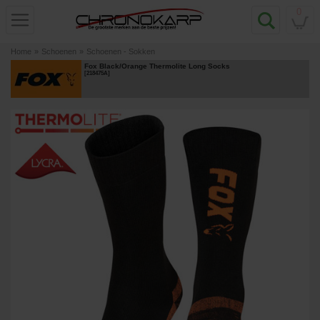
0
Home
»
Schoenen
»
Schoenen - Sokken
Fox Black/Orange Thermolite Long Socks
[
218475A
]