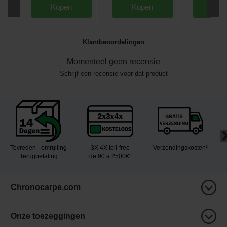
Kopen
Kopen
Kop
Klantbeoordelingen
Momenteel geen recensie
Schrijf een recensie voor dat product
Tevreden - omruiling
3X 4X toll-free
Verzendingskosten¹
Terugbetaling
de 90 a 2500€²
Chronocarpe.com
Onze toezeggingen