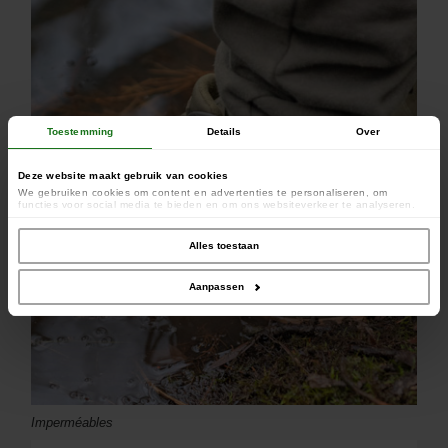
Toestemming
Details
Over
Deze website maakt gebruik van cookies
We gebruiken cookies om content en advertenties te personaliseren, om
functies voor social media te bieden en om ons websiteverkeer te analyseren.
Ook delen we informatie over uw gebruik van onze site met onze partners voor
social media, adverteren en analyse. Deze partners kunnen deze gegevens
combineren met andere informatie die u aan ze heeft verstrekt of die ze hebben
Alles toestaan
verzameld op basis van uw gebruik van hun services.
Aanpassen
Imperméables