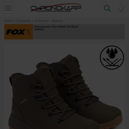
0
Home
»
Schoenen
»
Schoenen - Sokken
Chaussures Fox Khaki V2 Boot
[
269012A
]