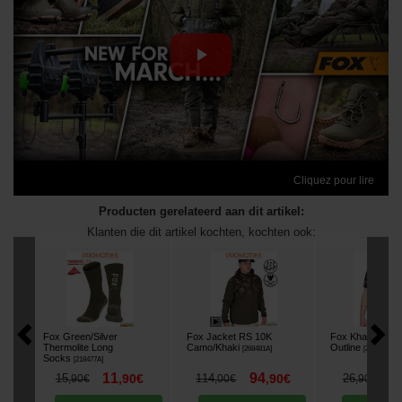
Cliquez pour lire
Producten gerelateerd aan dit artikel:
Klanten die dit artikel kochten, kochten ook:
Fox Green/Silver
Fox Jacket RS 10K
Fox Khaki/Camo 
Thermolite Long
Camo/Khaki
Outline
[
268481A
]
[
268588A
]
Socks
[
218477A
]
11
94
2
15
,
90
€
114
,
90
€
26
,
90
€
,
00
€
,
90
€