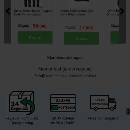
Korda Kore Heavy Joggers
Korda Team Korda Cap
Korda Kombat 
Dark Kamo
Dark Kamo
Shorts
[
268267A
]
[
268984
]
[
269159A
]
54
5
69
,
90
€
64
,
90
€
,
90
€
17
23
,
90
€
,
90
€
Kopen
Kop
Kopen
Klantbeoordelingen
Momenteel geen recensie
Schrijf een recensie voor dat product
Tevreden - omruiling
3X 4X toll-free
Verzendingskosten¹
Terugbetaling
de 90 a 2500€²