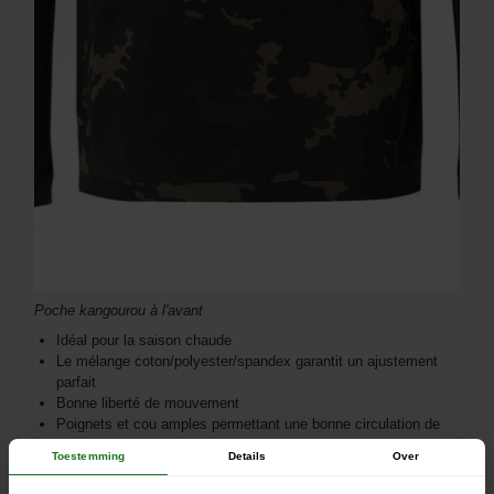
Poche kangourou à l'avant
Idéal pour la saison chaude
Le mélange coton/polyester/spandex garantit un ajustement
parfait
Bonne liberté de mouvement
Poignets et cou amples permettant une bonne circulation de
l’air
Toestemming
Details
Over
Tailles de : M à 2XL