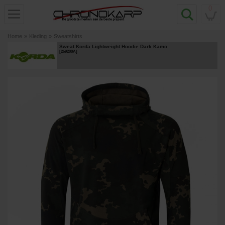
0
Home
»
Kleding
»
Sweatshirts
Sweat Korda Lightweight Hoodie Dark Kamo
[
269208A
]