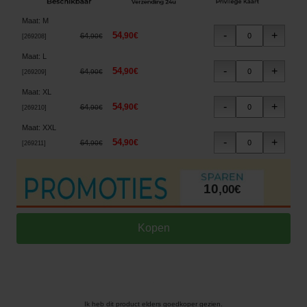
Maat
:
M
54
,
90
€
64
,
90
€
[
269208
]
Maat
:
L
54
,
90
€
64
,
90
€
[
269209
]
Maat
:
XL
54
,
90
€
64
,
90
€
[
269210
]
Maat
:
XXL
54
,
90
€
64
,
90
€
[
269211
]
10
,
00
€
Ik heb dit product elders goedkoper gezien.