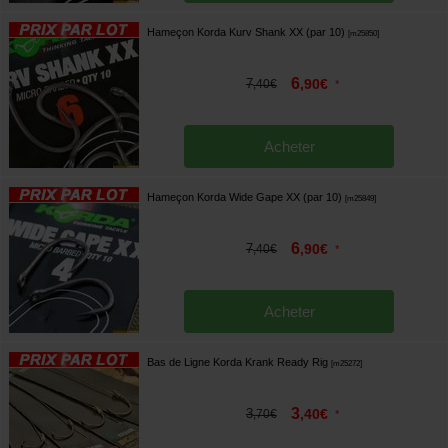
Hameçon Korda Kurv Shank XX (par 10)
[
m25850
]
6
7
,
90
€
,
40
€
*
Acheter
Hameçon Korda Wide Gape XX (par 10)
[
m25849
]
6
7
,
90
€
,
40
€
*
Acheter
Bas de Ligne Korda Krank Ready Rig
[
m25272
]
3
3
,
40
€
,
70
€
*