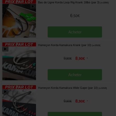
Bas de Ligne Korda Loop Rig Krank 18lbs (par 3)
[
m33960
]
6
,
50
€
Acheter
Hameçon Korda Kamakura Krank (par 10)
[
m32629
]
8
9
,
90
€
,
90
€
*
Acheter
Hameçon Korda Kamakura Wide Gape (par 10)
[
m32628
]
8
9
,
90
€
,
90
€
*