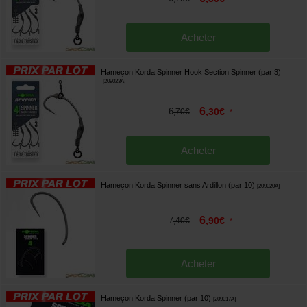
Acheter
Hameçon Korda Spinner Hook Section Spinner (par 3)
[
209023A
]
6
6
,
30
€
,
70
€
*
Acheter
Hameçon Korda Spinner sans Ardillon (par 10)
[
209020A
]
6
7
,
90
€
,
40
€
*
Acheter
Hameçon Korda Spinner (par 10)
[
209017A
]