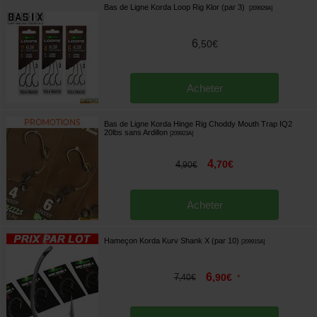
Bas de Ligne Korda Loop Rig Klor (par 3)
[
209929A
]
6
,
50
€
Acheter
Bas de Ligne Korda Hinge Rig Choddy Mouth Trap IQ2
20lbs sans Ardillon
[
209923A
]
4
,
70
€
4
,
90
€
Acheter
Hameçon Korda Kurv Shank X (par 10)
[
209915A
]
6
7
,
90
€
,
40
€
*