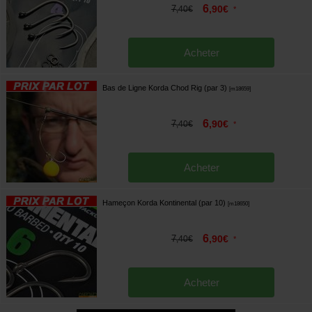
6
7
,
90
€
,
40
€
*
Acheter
Bas de Ligne Korda Chod Rig (par 3)
[
m18659
]
6
7
,
90
€
,
40
€
*
Acheter
Hameçon Korda Kontinental (par 10)
[
m18650
]
6
7
,
90
€
,
40
€
*
Acheter