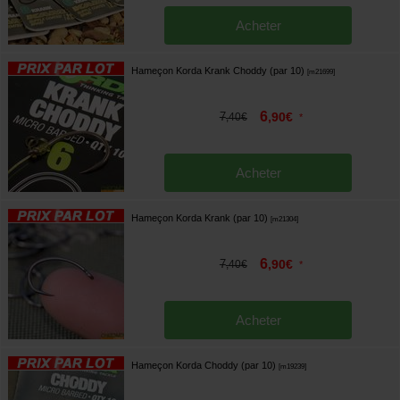
Acheter
Hameçon Korda Krank Choddy (par 10)
[
m21699
]
6
7
,
90
€
,
40
€
*
Acheter
Hameçon Korda Krank (par 10)
[
m21304
]
6
7
,
90
€
,
40
€
*
Acheter
Hameçon Korda Choddy (par 10)
[
m19239
]