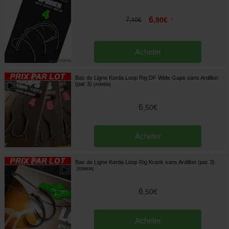
6
7
,
90
€
,
40
€
*
Acheter
Bas de Ligne Korda Loop Rig DF Wide Gape sans Ardillon
(par 3)
[
209985A
]
6
,
50
€
Acheter
Bas de Ligne Korda Loop Rig Krank sans Ardillon (par 3)
[
209983A
]
6
,
50
€
Acheter