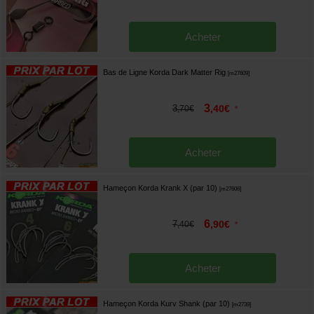
Acheter
Bas de Ligne Korda Dark Matter Rig
[
m27609
]
3
3
,
40
€
,
70
€
*
Acheter
Hameçon Korda Krank X (par 10)
[
m27606
]
6
7
,
90
€
,
40
€
*
Acheter
Hameçon Korda Kurv Shank (par 10)
[
m2739
]