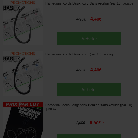
Hameçons Korda Basix Kurv Sans Ardillon (par 10)
[
209681A
]
4
,
40
€
4
,
90
€
Acheter
Hameçons Korda Basix Kurv (par 10)
[
209678A
]
4
,
40
€
4
,
90
€
Acheter
Hameçon Korda Longshank Beaked sans Ardillon (par 10)
[
209864A
]
6
7
,
90
€
,
40
€
*