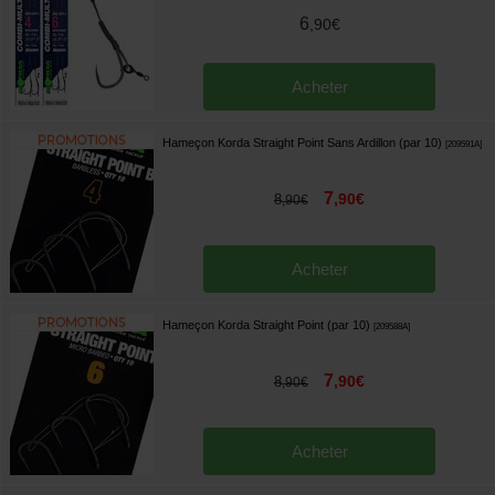
6
,
90
€
Acheter
Hameçon Korda Straight Point Sans Ardillon (par 10)
[
209591A
]
7
,
90
€
8
,
90
€
Acheter
Hameçon Korda Straight Point (par 10)
[
209588A
]
7
,
90
€
8
,
90
€
Acheter