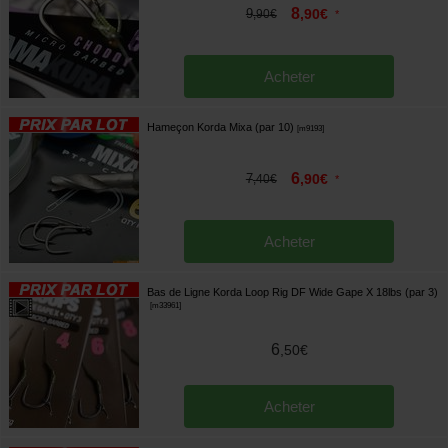
8
9
,
90
€
,
90
€
*
Acheter
Hameçon Korda Mixa (par 10)
[
m9193
]
6
7
,
90
€
,
40
€
*
Acheter
Bas de Ligne Korda Loop Rig DF Wide Gape X 18lbs (par 3)
[
m33961
]
6
,
50
€
Acheter