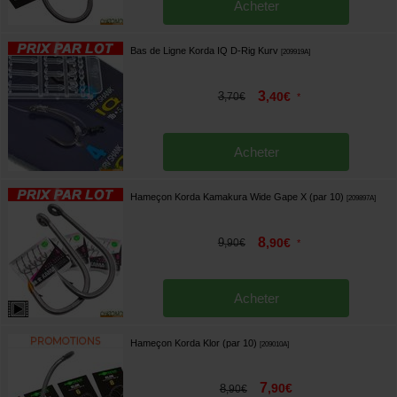
Acheter
Bas de Ligne Korda IQ D-Rig Kurv
[
209919A
]
3
3
,
40
€
,
70
€
*
Acheter
Hameçon Korda Kamakura Wide Gape X (par 10)
[
209897A
]
8
9
,
90
€
,
90
€
*
Acheter
Hameçon Korda Klor (par 10)
[
209010A
]
7
,
90
€
8
,
90
€