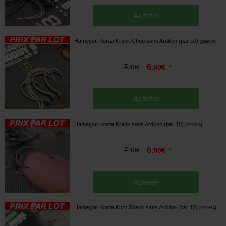
Acheter
Hameçon Korda Krank Chod sans Ardillon (par 10)
[
209972A
]
6
7
,
90
€
,
40
€
*
Acheter
Hameçon Korda Krank sans Ardillon (par 10)
[
209969A
]
6
7
,
90
€
,
40
€
*
Acheter
Hameçon Korda Kurv Shank sans Ardillon (par 10)
[
209966A
]