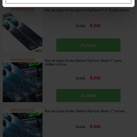
Bas de Ligne Korda Spinner Rig Boom 5.5" Krank
[
209827A
]
4
,
90
€
5
,
40
€
Acheter
Bas de Ligne Korda Spinner Rig Kurv Boom 7" sans
ardillon
[
209730A
]
4
,
90
€
5
,
40
€
Acheter
Bas de Ligne Korda Spinner Rig Kurv Boom 7"
[
209728A
]
4
,
90
€
5
,
40
€