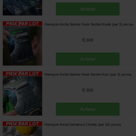
Acheter
Hameçon Korda Spinner Hook Section Krank (par 3)
[
209713A
]
6
,
90
€
Acheter
Hameçon Korda Spinner Hook Section Kurv (par 3)
[
209715A
]
6
,
90
€
Acheter
Hameçon Korda Kamakura Choddy (par 10)
[
209706A
]