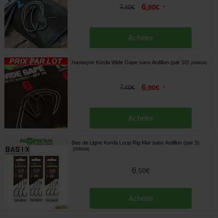
6
7
,
90
€
,
40
€
*
Acheter
Hameçon Korda Wide Gape sans Ardillon (par 10)
[
209963A
]
6
7
,
90
€
,
40
€
*
Acheter
Bas de Ligne Korda Loop Rig Klor sans Ardillon (par 3)
[
209932A
]
6
,
50
€
Acheter