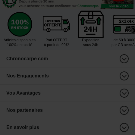
Articles disponibles
Port OFFERT
Expedition
de 50 à 300
100% en stock³
à partir de 99€¹
sous 24h
par CB avec 
Chronocarpe.com
Nos Engagements
Vos Avantages
Nos partenaires
En savoir plus