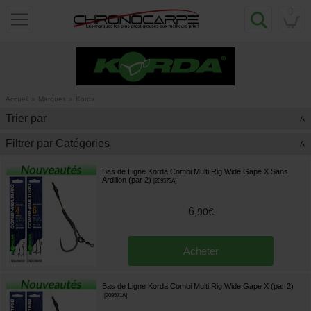
0
Accueil
»
Marques
»
Korda
Trier par
>
Filtrer par Catégories
>
Bas de Ligne Korda Combi Multi Rig Wide Gape X Sans
Ardillon (par 2)
[
209573A
]
6
,
90
€
Acheter
Bas de Ligne Korda Combi Multi Rig Wide Gape X (par 2)
[
209571A
]