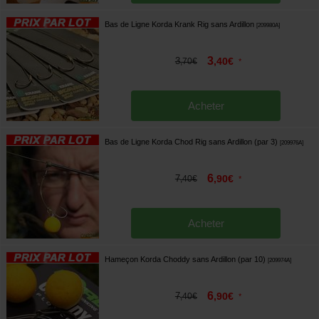
Bas de Ligne Korda Krank Rig sans Ardillon
[
209980A
]
3
3
,
40
€
,
70
€
*
Acheter
Bas de Ligne Korda Chod Rig sans Ardillon (par 3)
[
209976A
]
6
7
,
90
€
,
40
€
*
Acheter
Hameçon Korda Choddy sans Ardillon (par 10)
[
209974A
]
6
7
,
90
€
,
40
€
*