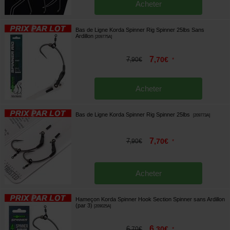
Acheter
Bas de Ligne Korda Spinner Rig Spinner 25lbs Sans
Ardillon
[
209775A
]
7
7
,
70
€
,
90
€
*
Acheter
Bas de Ligne Korda Spinner Rig Spinner 25lbs
[
209773A
]
7
7
,
70
€
,
90
€
*
Acheter
Hameçon Korda Spinner Hook Section Spinner sans Ardillon
(par 3)
[
209025A
]
6
6
,
30
€
,
70
€
*