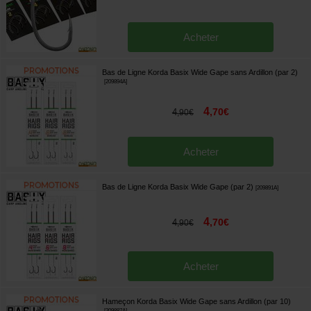
Acheter
Bas de Ligne Korda Basix Wide Gape sans Ardillon (par 2)
[
209894A
]
4
,
70
€
4
,
90
€
Acheter
Bas de Ligne Korda Basix Wide Gape (par 2)
[
209891A
]
4
,
70
€
4
,
90
€
Acheter
Hameçon Korda Basix Wide Gape sans Ardillon (par 10)
[
209887A
]