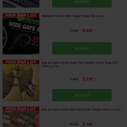
Acheter
Hameçon Korda Wide Gape X (par 10)
[
m2819
]
6
7
,
90
€
,
40
€
*
Acheter
Bas de Ligne Korda Hinge Rig Choddy Mouth Trap IQ2
20lbs
[
m27765
]
3
3
,
70
€
,
90
€
*
Acheter
Bas de Ligne Korda Multi Rig Krank Choddy Kamo
[
m27764
]
3
3
,
40
€
,
70
€
*