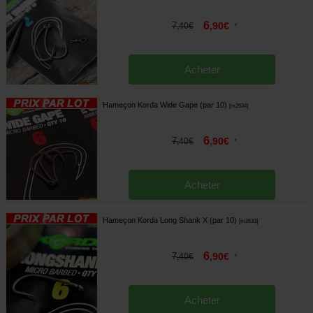
6
7
,
90
€
,
40
€
*
Acheter
Hameçon Korda Wide Gape (par 10)
[
m2634
]
6
7
,
90
€
,
40
€
*
Acheter
Hameçon Korda Long Shank X (par 10)
[
m2633
]
6
7
,
90
€
,
40
€
*
Acheter