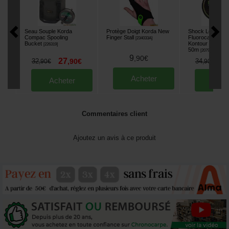
Seau Souple Korda
Protège Doigt Korda New
Shock Leader K
Compac Spooling
Finger Stall
Fluorocarbon K
[
234033A
]
Bucket
Kontour 0.60mm
[
226319
]
50m
[
207950
]
9
,
90
€
27
3
32
,
90
€
34
,
90
€
,
90
€
Acheter
Acheter
Ache
Commentaires client
Ajoutez un avis à ce produit