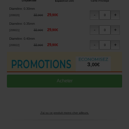
Diamètre
:
0.30mm
29
,
90
€
32
,
90
€
[
206620
]
Diamètre
:
0.35mm
29
,
90
€
32
,
90
€
[
206621
]
Diamètre
:
0.40mm
29
,
90
€
32
,
90
€
[
206622
]
3
,
00
€
J'ai vu ce produit moins cher ailleurs.