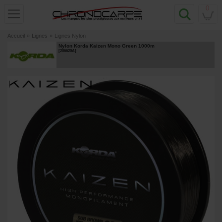
0
Accueil
»
Lignes
»
Lignes Nylon
Nylon Korda Kaizen Mono Green 1000m
[
206620A
]