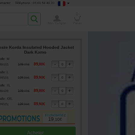
ntacter
Téléphone : 05 61 64 40 33
0
Mon Compte
Panier
este Korda Insulated Hooded Jacket
Dark Kamo
ille
:
M
89
,
90
€
109
,
00
€
69322
]
ille
:
L
89
,
90
€
109
,
00
€
69323
]
ille
:
XL
89
,
90
€
109
,
00
€
69324
]
ille
:
XXL
89
,
90
€
109
,
00
€
69325
]
19
,
10
€