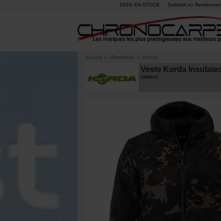
100% EN STOCK
Satisfait ou Remboursé
Accueil
»
Vêtements
»
Vestes
Veste Korda Insulat
[
269322A
]