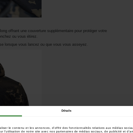
 long offrant une couverture supplémentaire pour protéger votre
enchez ou vous étirez.
aise lorsque vous lancez ou que vous vous asseyez.
Détails
ser le contenu et les annonces, d'offrir des fonctionnalités relatives aux médias sociau
 l'utilisation de notre site avec nos partenaires de médias sociaux, de publicité et d'a