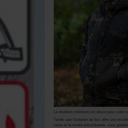
La doublure intérieure est douce pour votre v
Tandis que l'isolation de 6oz offre une excel
veste et la rendre encombrante, vous gardant