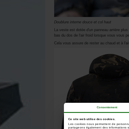
Doublure interne douce et col haut
La veste est dotée d'un panneau arrière plus
bas du dos de l'air froid lorsque vous vous p
Cela vous assure de rester au chaud et à l'
Consentement
Ce site web utilise des cookies.
Les cookies nous permettent de personnali
partageons également des informations sur