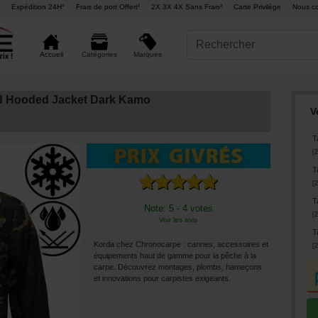
Expédition 24H°
Frais de port Offert¹
2X 3X 4X Sans Frais²
Carte Privilège
Nous co
Marques
Accueil
Catégories
ed Hooded Jacket Dark Kamo
V
Ta
[
2
Ta
[
2
Ta
Note: 5 - 4 votes
[
2
Voir les avis
Ta
Korda chez Chronocarpe : cannes, accessoires et
[
2
équipements haut de gamme pour la pêche à la
carpe. Découvrez montages, plombs, hameçons
et innovations pour carpistes exigeants.