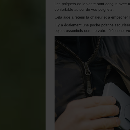
Les poignets de la veste sont conçus avec un
confortable autour de vos poignets.
Cela aide à retenir la chaleur et à empêcher l
Il y a également une poche poitrine sécurisé
objets essentiels comme votre téléphone, vos