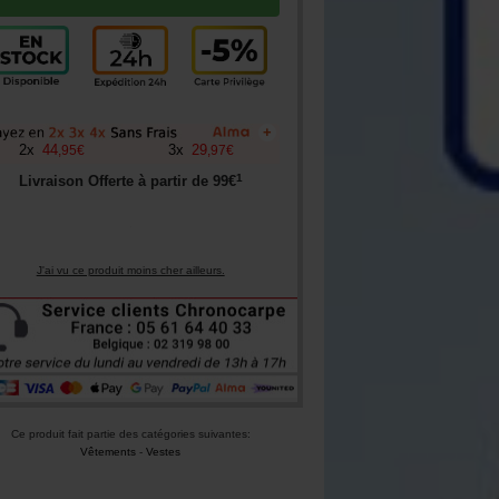
+
2
x
44
3
x
29
,
95
€
,
97
€
1
Livraison Offerte à partir de
99
€
J'ai vu ce produit moins cher ailleurs.
Ce produit fait partie des catégories suivantes:
Vêtements
-
Vestes