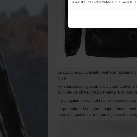
avec d'autres informations que vous leur a
La capuche polyvalente peut être facilement a
pluie.
Personnalisez l'ajustement à votre convenan
d'un peu de chaleur supplémentaire autour de 
Il y a également un col haut à double face qu
La protection du menton coupe efficacement le 
dans les conditions météorologiques les plus d