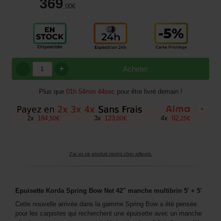
369
,00
€
+
Acheter
Plus que
01h 54min 43sec
pour être livré demain !
+
2
x
184
3
x
123
4
x
92
,
50
€
,
00
€
,
25
€
J'ai vu ce produit moins cher ailleurs.
Epuisette Korda Spring Bow Net 42'' manche multibrin 5' + 5'
Cette nouvelle arrivée dans la gamme Spring Bow a été pensée
pour les carpistes qui recherchent une épuisette avec un manche