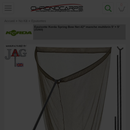
0
Accueil
»
No Kill
»
Epuisettes
Epuisette Korda Spring Bow Net 42'' manche multibrin 5' + 5'
[
212923
]