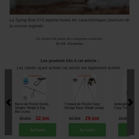
La Spring Bow 5+5 reprend toutes les caractéristiques premium de
la version originale
Ce produit fait partie des catégories suivantes:
No Kill
-
Epuisettes
Les produits liés à cet article :
Les clients ayant acheté cet article ont également acheté :
Barre de Pesée Korda
Trépied de Pesée Carp
Antiseptique Kor
Singlez Weigh & Dig
Design Easy Weigh
Carp Treatment
[
205968
]
Bar
[
212482
]
32
29
1
36
,
90
€
42
,
90
€
16
,
90
€
,
90
€
,
90
€
Acheter
Acheter
Ache