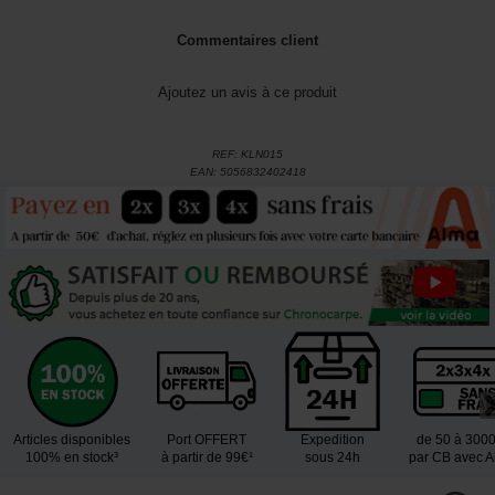
Commentaires client
Ajoutez un avis à ce produit
REF:
KLN015
EAN:
5056832402418
Articles disponibles
Port OFFERT
Expedition
de 50 à 300
100% en stock³
à partir de 99€¹
sous 24h
par CB avec 