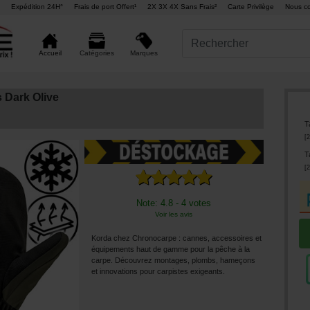
Expédition 24H°
Frais de port Offert¹
2X 3X 4X Sans Frais²
Carte Privilège
Nous co
Marques
Accueil
Catégories
 Dark Olive
Ta
[
2
Ta
[
2
Note: 4.8 - 4 votes
Voir les avis
Korda chez Chronocarpe : cannes, accessoires et
équipements haut de gamme pour la pêche à la
carpe. Découvrez montages, plombs, hameçons
et innovations pour carpistes exigeants.