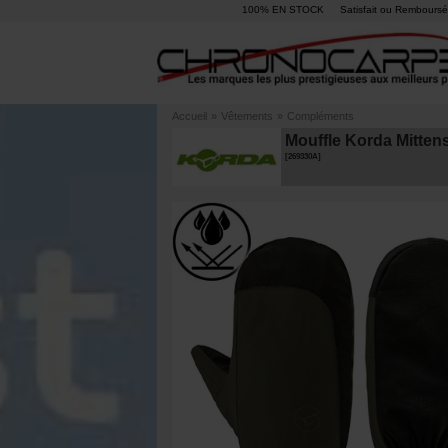
100% EN STOCK
Satisfait ou Remboursé
Accueil
»
Vêtements
»
Compléments
Mouffle Korda Mittens
[
269330A
]