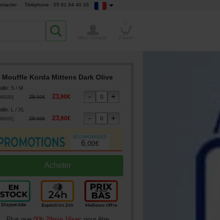
ntacter
Téléphone : 05 61 64 40 33
0
Mon Compte
Panier
Mouffle Korda Mittens Dark Olive
ille
:
S / M
23
,
90
€
29
,
90
€
69330
]
ille
:
L / XL
23
,
90
€
29
,
90
€
69331
]
6
,
00
€
Plus que
00h 28min 15sec
pour être