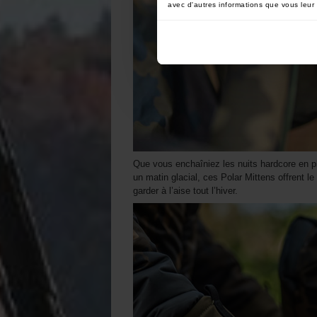
avec d'autres informations que vous leur a
Que vous enchaîniez les nuits hardcore en p
un matin glacial, ces Polar Mittens offrent le
garder à l’aise tout l’hiver.