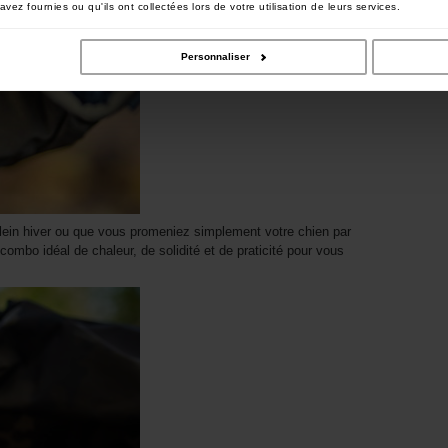
vez fournies ou qu'ils ont collectées lors de votre utilisation de leurs services.
Personnaliser
lein hiver ou que vous promeniez simplement votre chien par
 combo idéal de chaleur, de solidité et de praticité pour vous