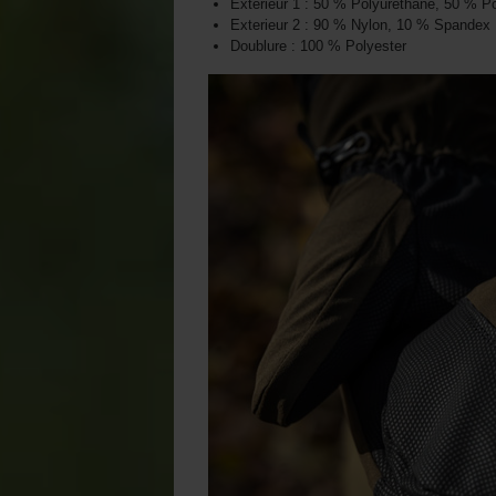
Exterieur 1 : 50 % Polyuréthane, 50 % Po
Exterieur 2 : 90 % Nylon, 10 % Spandex
Doublure : 100 % Polyester