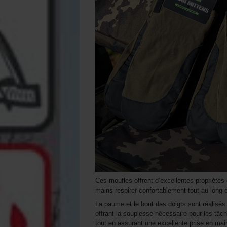
Ces moufles offrent d’excellentes propriétés 
mains respirer confortablement tout au long d
La paume et le bout des doigts sont réalisé
offrant la souplesse nécessaire pour les tâc
tout en assurant une excellente prise en mai