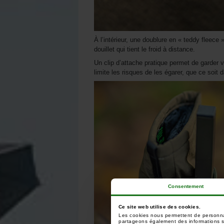
À l’intérieur, une doublure en « teddy fleec
douillet qui tient le froid à distance.
Un clip d’attache pratique permet de garder
limite les risques de les égarer, que ce soit 
Consentement
Ce site web utilise des cookies.
Les cookies nous permettent de personnali
partageons également des informations sur