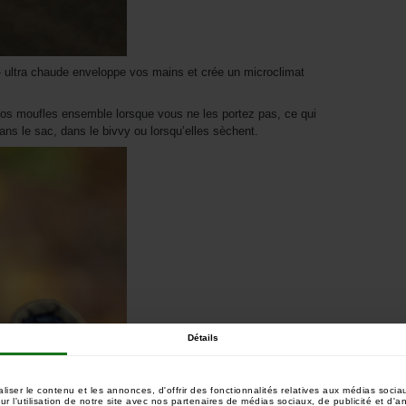
e » ultra chaude enveloppe vos mains et crée un microclimat
 vos moufles ensemble lorsque vous ne les portez pas, ce qui
dans le sac, dans le bivvy ou lorsqu’elles sèchent.
Détails
ser le contenu et les annonces, d'offrir des fonctionnalités relatives aux médias sociau
 l'utilisation de notre site avec nos partenaires de médias sociaux, de publicité et d'a