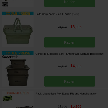
Kaufen
Boite Carp Zoom 2 en 1 Pliable
[
210253
]
18
,
90
€
24
,
90
€
Kaufen
Coffre de Stockage Sonik Smartstack Storage Box
[
226941A
]
14
,
90
€
16
,
90
€
Kaufen
Rack Magnétique Fox Edges Rig and Hanging
[
210249
]
15
,
90
€
16
,
90
€