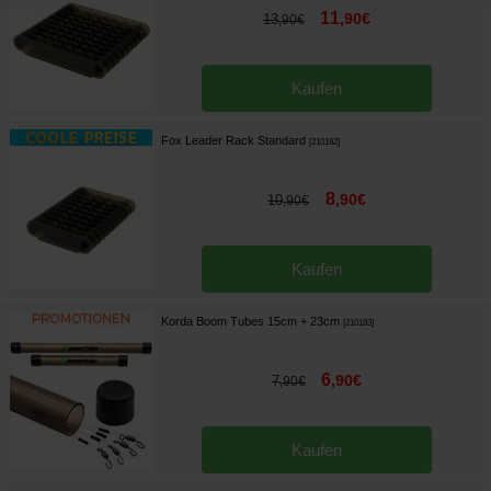
11
,
90
€
13
,
90
€
Kaufen
Fox Leader Rack Standard
[
210192
]
8
,
90
€
10
,
90
€
Kaufen
Korda Boom Tubes 15cm + 23cm
[
210183
]
6
,
90
€
7
,
90
€
Kaufen