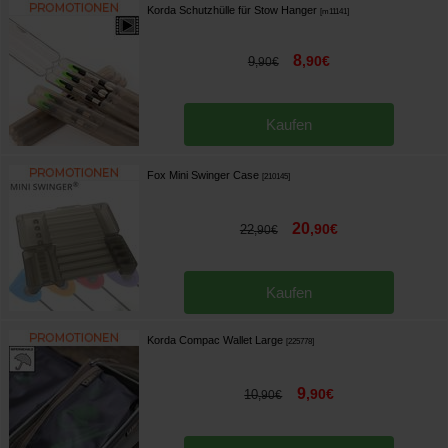
Korda Schutzhülle für Stow Hanger
[
m11141
]
8
,
90
€
9
,
90
€
Kaufen
Fox Mini Swinger Case
[
210145
]
20
,
90
€
22
,
90
€
Kaufen
Korda Compac Wallet Large
[
225778
]
9
,
90
€
10
,
90
€