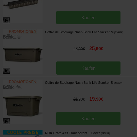
Kaufen
Coffre de Stockage Nash Bank Life Stacker M
[
226828
]
25
,
90
€
28
,
90
€
Kaufen
Coffre de Stockage Nash Bank Life Stacker S
[
226827
]
19
,
90
€
21
,
90
€
Kaufen
ROK Crate 433 Transparent + Cover
[
226839
]