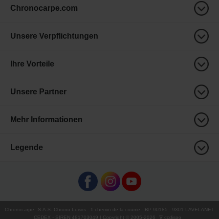
Chronocarpe.com
Unsere Verpflichtungen
Ihre Vorteile
Unsere Partner
Mehr Informationen
Legende
Chronocarpe
:
S.A.S. Chrono Loisirs
- 1 chemin de la coume - BP 90185 - 9301 LAVELANET
CEDEX - SIREN 481703049 | Copyright © 2005-
2026
∇ ccdispo