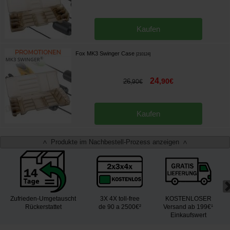
Kaufen
Fox MK3 Swinger Case
[
210124
]
24
,
90
€
26
,
90
€
Kaufen
Produkte im Nachbestell-Prozess anzeigen
<
>
Zufrieden-Umgetauscht
3X 4X toll-free
KOSTENLOSER
Rückerstattet
de 90 a 2500€²
Versand ab 199€¹
Einkaufswert