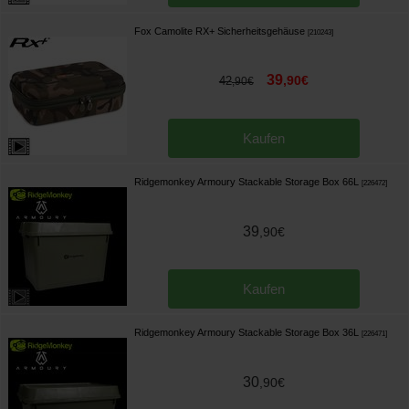
Fox Camolite RX+ Sicherheitsgehäuse
[
210243
]
39
,
90
€
42
,
90
€
Kaufen
Ridgemonkey Armoury Stackable Storage Box 66L
[
226472
]
39
,
90
€
Kaufen
Ridgemonkey Armoury Stackable Storage Box 36L
[
226471
]
30
,
90
€