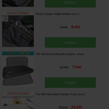
Kaufen
Korda Compac Wallet Medium
[
225777
]
8
,
90
€
9
,
90
€
Kaufen
GM Stoßfeste Aufbewahrungsbox
[
203324
]
7
,
90
€
11
,
90
€
Kaufen
Fox MK2 Illuminated Swinger Case
[
210125
]
24
,
90
€
26
,
90
€