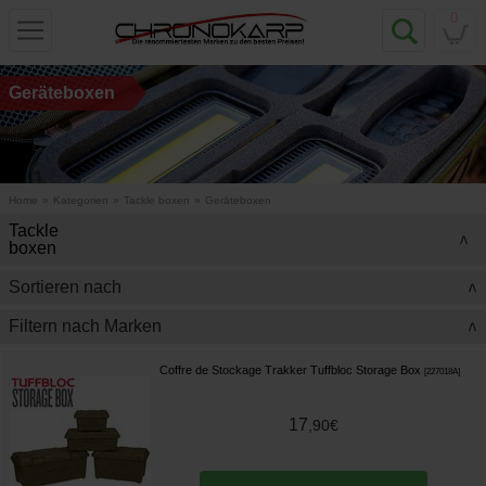
0
Geräteboxen
Home
»
Kategorien
»
Tackle boxen
»
Geräteboxen
Tackle
>
boxen
Sortieren nach
>
Filtern nach Marken
>
Coffre de Stockage Trakker Tuffbloc Storage Box
[
227018A
]
17
,
90
€