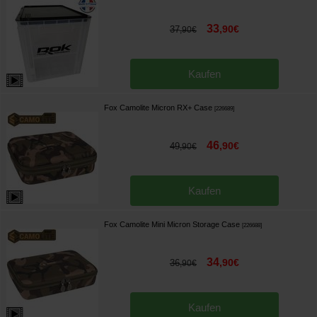
33
,
90
€
37
,
90
€
Kaufen
Fox Camolite Micron RX+ Case
[
226689
]
46
,
90
€
49
,
90
€
Kaufen
Fox Camolite Mini Micron Storage Case
[
226688
]
34
,
90
€
36
,
90
€
Kaufen