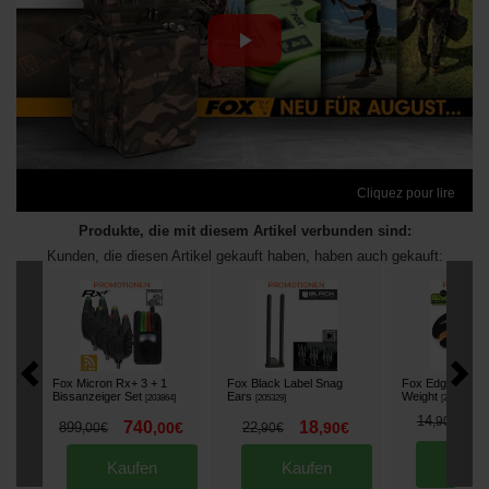
Cliquez pour lire
Produkte, die mit diesem Artikel verbunden sind:
Kunden, die diesen Artikel gekauft haben, haben auch gekauft:
Fox Micron Rx+ 3 + 1
Fox Black Label Snag
Fox Edges Capt
Bissanzeiger Set
Ears
Weight
[
203864
]
[
205329
]
[
211009A
]
1
14
,
90
€
740
18
899
,
00
€
22
,
90
€
,
00
€
,
90
€
Kau
Kaufen
Kaufen