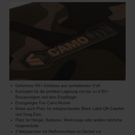
Geformtes RX+-Gehäuse aus tarnfarbenem EVA
Konzipiert für die perfekte Lagerung von bis zu 4 RX+
Bissanzeigern und dem Empfänger
Einzigartiges Fox Camo-Muster
Bietet auch Platz für entsprechendes Black Label QR-Zubehör
und Snag Ears
Platz für Hänger, Batterien, Werkzeuge oder andere nützliche
Gegenstände
2 Netztaschen mit Reißverschluss im Deckel zur