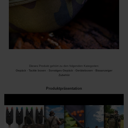
Dieses Produkt gehört zu den folgenden Kategorien:
Gepäck
-
Tackle boxen
-
Sonstiges Gepäck
-
Geräteboxen
-
Bissanzeiger
Zubehör
Produktpräsentation