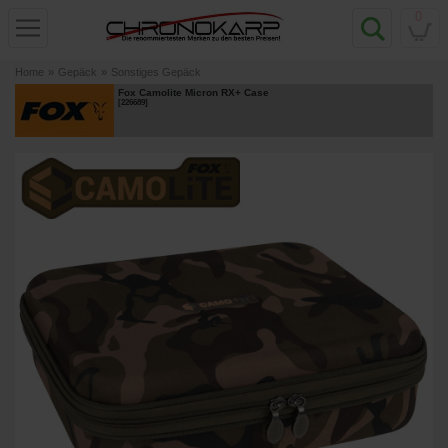
0
Home
»
Gepäck
»
Sonstiges Gepäck
Fox Camolite Micron RX+ Case
[
226689
]