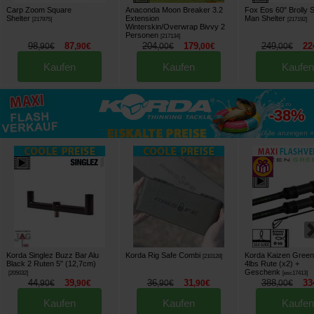
Carp Zoom Square
Anaconda Moon Breaker 3.2
Fox Eos 60" Brolly 
Shelter
Extension
Man Shelter
[
217975
]
[
217192
]
Winterskin/Overwrap Bivvy 2
Personen
[
217134
]
98
87
204
179
249
22
,
90
€
,
90
€
,
00
€
,
00
€
,
00
€
Kaufen
Kaufen
Kaufen
bis zu
-38%
Alle anzeigen »
Korda Singlez Buzz Bar Alu
Korda Rig Safe Combi
Korda Kaizen Gree
[
210128
]
Black 2 Ruten 5" (12,7cm)
4lbs Rute (x2)
+
Geschenk
[
205032
]
[
esc17413
]
44
39
36
31
388
33
,
90
€
,
90
€
,
90
€
,
90
€
,
00
€
Kaufen
Kaufen
Kaufen