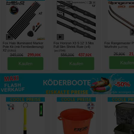
Fox Halo Illuminated Marker
Fox Horizon X3 S 12' 3.5lbs
Fox Rangemaster Pl
Pole Kit (mit Fernbedienung)
Full Slim Shrink Rute (x4)
Wurfrohr
[
m27725
]
X2
[
213512
]
[
esc17340
]
26
21
,
90
€
349
299
556
437
,
00
€
,
00
€
,
00
€
,
92
€
Kaufen
Kaufen
Kaufen
bis zu
-50%
Alle anzeigen »