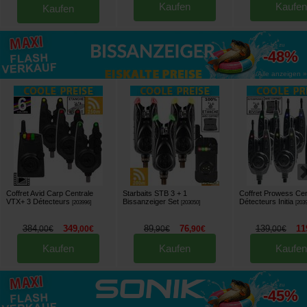
Kaufen
Kaufen
Kaufen
bis zu
-48%
Alle anzeigen »
Coffret Avid Carp Centrale
Starbaits STB 3 + 1
Coffret Prowess Cen
VTX+ 3 Détecteurs
Bissanzeiger Set
Détecteurs Initia
[
203996
]
[
203050
]
[
203
384
349
89
76
139
11
,
00
€
,
00
€
,
90
€
,
90
€
,
00
€
Kaufen
Kaufen
Kaufen
bis zu
-45%