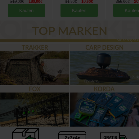
219
189
11
10
259
20
,
00
€
,
00
€
,
90
€
,
90
€
,
60
€
Kaufen
Kaufen
Kaufen
Alle anzeigen »