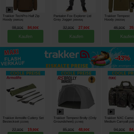
Trakker TechPro Half Zip
Pantalon Fox Explorer Ltd
Trakker Tempest
Hoody
Grey Jogger
Hoody
[
268652A
]
[
269445A
]
[
268203A
]
98
84
32
27
46
39
,
90
€
,
90
€
,
90
€
,
90
€
,
90
€
Kaufen
Kaufen
Kaufen
bis zu
-43%
Alle anzeigen »
Trakker Armolife Cutlery Set
Trakker Tempest Brolly (Only
Trakker NXC Camo
Besteckset
Groundsheet)
Medium Carryall
[
221594
]
[
217460
]
[
226
22
19
85
48
94
84
,
90
€
,
90
€
,
90
€
,
90
€
,
90
€