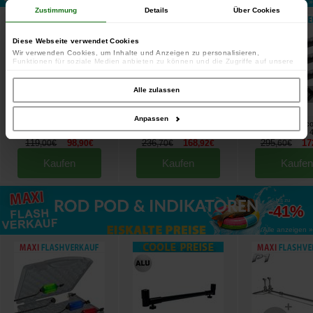
Alle anzeigen »
Zustimmung
Details
Über Cookies
Diese Webseite verwendet Cookies
Wir verwenden Cookies, um Inhalte und Anzeigen zu personalisieren,
Funktionen für soziale Medien anbieten zu können und die Zugriffe auf unsere
Website zu analysieren. Außerdem geben wir Informationen zu Ihrer Verwendung
unserer Website an unsere Partner für soziale Medien, Werbung und Analysen
weiter. Unsere Partner führen diese Informationen möglicherweise mit weiteren
Alle zulassen
Daten zusammen, die Sie ihnen bereitgestellt haben oder die sie im Rahmen
Ihrer Nutzung der Dienste gesammelt haben.
Anpassen
Coffret Prowess Centrale 3
Prowess Scorpium X 50 mm
Canne Prowess Sco
Détecteurs Initia
13' 3,5 Pfund Rute (x3)
50mm 12' 3lbs (les 
[
203913
]
[
esc17564
]
119
98
236
168
295
17
,
00
€
,
90
€
,
70
€
,
92
€
,
60
€
Kaufen
Kaufen
Kaufen
bis zu
-41%
Alle anzeigen »