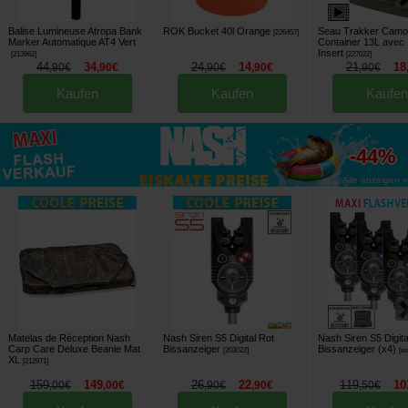
Balise Lumineuse Atropa Bank
ROK Bucket 40l Orange
Seau Trakker Camo
[
226457
]
Marker Automatique AT4 Vert
Container 13L avec
Insert
[
213962
]
[
227022
]
44
34
24
14
21
18
,
90
€
,
90
€
,
90
€
,
90
€
,
90
€
Kaufen
Kaufen
Kaufen
bis zu
-44%
Alle anzeigen »
Matelas de Réception Nash
Nash Siren S5 Digital Rot
Nash Siren S5 Digita
Carp Care Deluxe Beanie Mat
Bissanzeiger
Bissanzeiger (x4)
[
203022
]
[
es
XL
[
212971
]
159
149
26
22
119
10
,
00
€
,
00
€
,
90
€
,
90
€
,
50
€