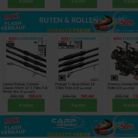
Kaufen
Kaufen
Kaufen
bis zu
-50%
Alle anzeigen »
Canne Prologic Combat-
Prologic C-Serie 50mm 13'
Prowess Insedia 80
Classic 50mm 12' 3.75lbs Full
3.5lbs Rute (x3)
Rolle (x3)
[
esc15193
]
[
esc15788
]
Shrink (les 3)
[
esc18507
]
209
168
194
160
209
11
,
70
€
,
92
€
,
70
€
,
46
€
,
70
€
Kaufen
Kaufen
Kaufen
bis zu
-50%
Alle anzeigen »