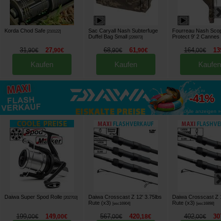
Korda Chod Safe
Sac Caryall Nash Subterfuge
Fourreau Nash Sco
[
210122
]
Duffel Bag Small
Protect 9' 2 Cannes
[
226973
]
31
27
68
61
164
13
,
90
€
,
90
€
,
90
€
,
90
€
,
00
€
Kaufen
Kaufen
Kaufen
bis zu
-41%
Alle anzeigen »
Daiwa Super Spod Rolle
Daiwa Crosscast Z 12' 3.75lbs
Daiwa Crosscast Z 1
[
202703
]
Rute (x3)
Rute (x3)
[
esc16904
]
[
esc16898
]
199
149
567
420
402
30
,
00
€
,
00
€
,
00
€
,
18
€
,
00
€