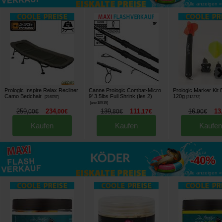
Alle anzeigen »
Prologic Inspire Relax Recliner
Canne Prologic Combat-Micro
Prologic Marker Kit 
Camo Bedchair
9' 3.5lbs Full Shrink (les 2)
120g
[
216787
]
[
213273
]
[
esc18515
]
259
234
139
111
16
13
,
00
€
,
00
€
,
80
€
,
17
€
,
90
€
Kaufen
Kaufen
Kaufen
bis zu
-40%
Alle anzeigen »