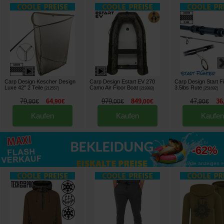
Carp Design Kescher Design
Carp Design Estart EV 270
Carp Design Start Fi
Luxe 42" 2 Teile
Camo Air Floor Boat
3.5lbs Rute
[
212557
]
[
219383
]
[
251692
]
79
64
979
849
47
36
,
90
€
,
90
€
,
00
€
,
00
€
,
90
€
Kaufen
Kaufen
Kaufen
bis zu
-62%
Alle anzeigen »