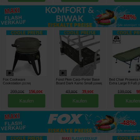
bis zu
-48%
Alle anzeigen »
Fox Cookware
Fond Plein Carp-Porter Base
Bed Chair Prowess
Cookstation
Board Dark Kamo Small
Extra Large 8 Fuß
[
221769
]
[
226986
]
[
2
209
156
43
39
139
9
,
00
€
,
00
€
,
90
€
,
90
€
,
00
€
Kaufen
Kaufen
Kaufen
bis zu
-48%
Alle anzeigen »