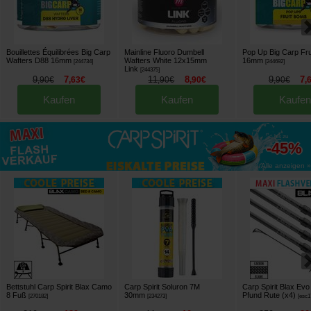
Bouillettes Équilibrées Big Carp
Mainline Fluoro Dumbell
Pop Up Big Carp Fr
Wafters D88 16mm
Wafters White 12x15mm
16mm
[
244734
]
[
244692
]
Link
[
244375
]
9
7
11
8
9
7
,
90
€
,
63
€
,
90
€
,
90
€
,
90
€
,
Kaufen
Kaufen
Kaufen
bis zu
-45%
Alle anzeigen »
Bettstuhl Carp Spirit Blax Camo
Carp Spirit Soluron 7M
Carp Spirit Blax Evo 
8 Fuß
30mm
Pfund Rute (x4)
[
270182
]
[
234273
]
[
esc1