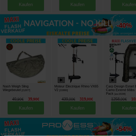
Kaufen
Kaufen
Kaufen
bis zu
-40%
Alle anzeigen »
Nash Weigh Sling
Moteur Electrique Rhino VX65
Carp Design Estart
Wiegebeutel
V2
Camo Extend 66lbs 
[
212677
]
[
219993
]
Pack
[
esc16194
]
49
39
439
319
1258
10
,
90
€
,
90
€
,
00
€
,
00
€
,
00
€
Kaufen
Kaufen
Kaufen
bis zu
-54%