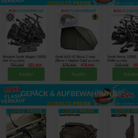
Alle anzeigen »
Moulinet Sonik Maglev 18000
Sonik AXS-V2 Bivvy 1 man
Sonik Herox 10000
(les 4)
(Bivvy + Vapour Cap)
Rolle
[
esc18502
]
[
esc17055
]
[
esc17855
]
756
621
578
478
219
16
,
00
€
,
92
€
,
90
€
,
94
€
,
60
€
Kaufen
Kaufen
Kaufen
bis zu
-45%
Alle anzeigen »