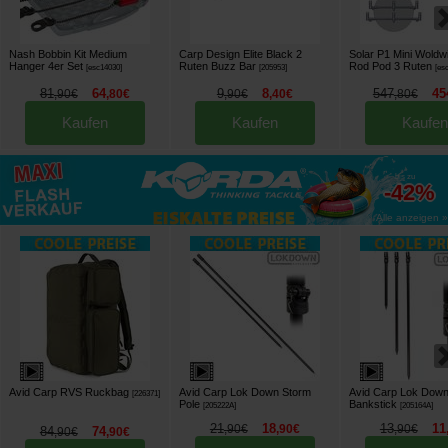
Nash Bobbin Kit Medium
Carp Design Elite Black 2
Solar P1 Mini Woldw
Hanger 4er Set
Ruten Buzz Bar
Rod Pod 3 Ruten
[
esc14030
]
[
205953
]
[
es
81
64
9
8
547
45
,
90
€
,
80
€
,
90
€
,
40
€
,
80
€
Kaufen
Kaufen
Kaufen
bis zu
-42%
Alle anzeigen »
Avid Carp RVS Ruckbag
Avid Carp Lok Down Storm
Avid Carp Lok Dow
[
226371
]
Pole
Bankstick
[
205222A
]
[
205164A
]
21
18
13
11
,
90
€
,
90
€
,
90
€
84
74
,
90
€
,
90
€