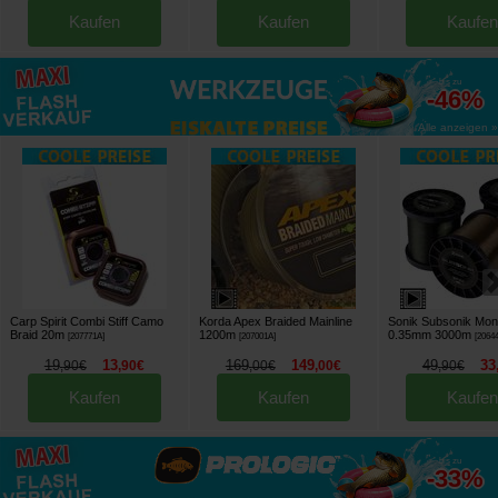
Kaufen
Kaufen
Kaufen
bis zu
-46%
Alle anzeigen »
Carp Spirit Combi Stiff Camo
Korda Apex Braided Mainline
Sonik Subsonik Mon
Braid 20m
1200m
0.35mm 3000m
[
207771A
]
[
207001A
]
[
2064
19
13
169
149
49
33
,
90
€
,
90
€
,
00
€
,
00
€
,
90
€
Kaufen
Kaufen
Kaufen
bis zu
-33%