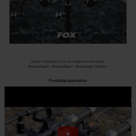
Dieses Produkt gehört zu den folgenden Kategorien:
Rutenauflagen
-
Rutenauflagen
-
Bissanzeiger Zubehör
-
Produktpräsentation