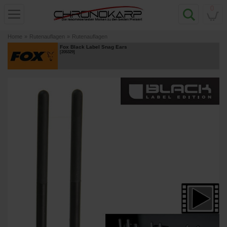
0
Home
»
Rutenauflagen
»
Rutenauflagen
Fox Black Label Snag Ears
[
205329
]