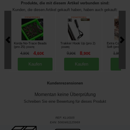
Produkte, die mit diesem Artikel verbunden sind:
Kunden, die diesen Artikel gekauft haben, haben auch gekauft:
Korda No-Trace Beads
Trakker Hook Up (pro 2)
Extra Carp Boili
(pro 25)
Soft (pro 100)
[
231878
]
[
231895
]
[
2
4
8
1
4
,
60
€
9
,
90
€
1
,
90
€
,
90
€
,
90
€
Kaufen
Kaufen
Kau
Kundenrezensionen
Momentan keine Überprüfung
Schreiben Sie eine Bewertung für dieses Produkt
REF:
KLUG05
EAN:
5060461125969