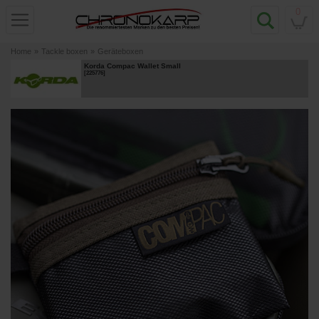
0
Home
»
Tackle boxen
»
Geräteboxen
Korda Compac Wallet Small
[
225776
]