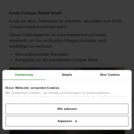
Korda Compac Wallet Small
Korda hat diese Zubehörtasche entworfen, die perfekt zum Korda
Compact-Gepäcksortiment passt.
Dieses Federmäppchen ist wasserabweisend und wurde
entwickelt, um Ihre wichtigsten Alltagsaccessoires noch
sorgfältiger zu verstauen.
Wasserabweisende Materialien
Kompatibel mit der bestehenden Compac Reihe
Zustimmung
Details
Über Cookies
Diese Webseite verwendet Cookies
Wir verwenden Cookies, um Inhalte und Anzeigen zu personalisieren,
Funktionen für soziale Medien anbieten zu können und die Zugriffe auf unsere
Website zu analysieren. Außerdem geben wir Informationen zu Ihrer Verwendung
unserer Website an unsere Partner für soziale Medien, Werbung und Analysen
weiter. Unsere Partner führen diese Informationen möglicherweise mit weiteren
Alle zulassen
Daten zusammen, die Sie ihnen bereitgestellt haben oder die sie im Rahmen
Ihrer Nutzung der Dienste gesammelt haben.
Anpassen