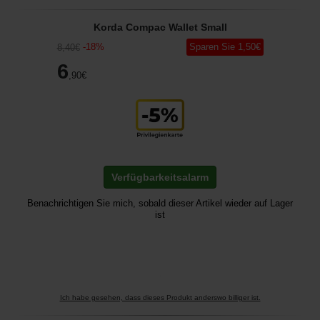
Korda Compac Wallet Small
-
18
%
Sparen Sie
1
,50
€
8
,40
€
6
,90
€
Verfügbarkeitsalarm
Benachrichtigen Sie mich, sobald dieser Artikel wieder auf Lager
ist
Ich habe gesehen, dass dieses Produkt anderswo billiger ist.