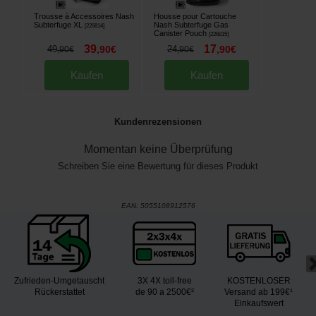
Trousse à Accessoires Nash
Housse pour Cartouche
Subterfuge XL
Nash Subterfuge Gas
[
226814
]
Canister Pouch
[
226815
]
39
17
49
,
90
€
24
,
90
€
,
90
€
,
90
€
Kaufen
Kaufen
Kundenrezensionen
Momentan keine Überprüfung
Schreiben Sie eine Bewertung für dieses Produkt
EAN:
5055108912576
Zufrieden-Umgetauscht
3X 4X toll-free
KOSTENLOSER
Rückerstattet
de 90 a 2500€²
Versand ab 199€¹
Einkaufswert