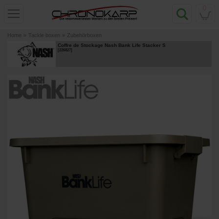
0
Home
»
Tackle boxen
»
Zubehörboxen
Coffre de Stockage Nash Bank Life Stacker S
[
226827
]