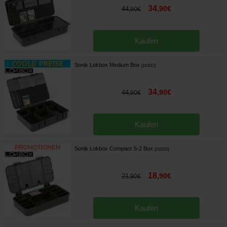
34
,
90
€
44
,
90
€
Kaufen
Sonik Lokbox Medium Box
[
210217
]
34
,
90
€
44
,
90
€
Kaufen
Sonik Lokbox Compact S-2 Box
[
210215
]
18
,
90
€
21
,
90
€
Kaufen