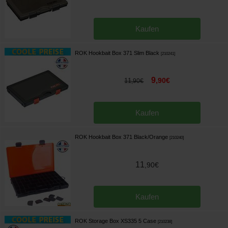
Kaufen
ROK Hookbait Box 371 Slim Black
[
210241
]
9
,
90
€
11
,
90
€
Kaufen
ROK Hookbait Box 371 Black/Orange
[
210240
]
11
,
90
€
Kaufen
ROK Storage Box XS335 5 Case
[
210238
]