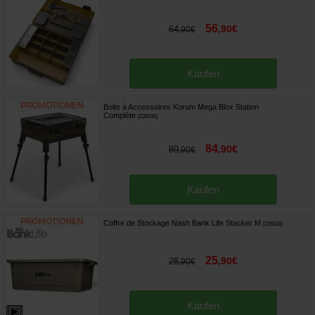
56
,
90
€
64
,
90
€
Kaufen
Boite à Accessoires Korum Mega Blox Station
Complète
[
226935
]
84
,
90
€
89
,
90
€
Kaufen
Coffre de Stockage Nash Bank Life Stacker M
[
226828
]
25
,
90
€
28
,
90
€
Kaufen