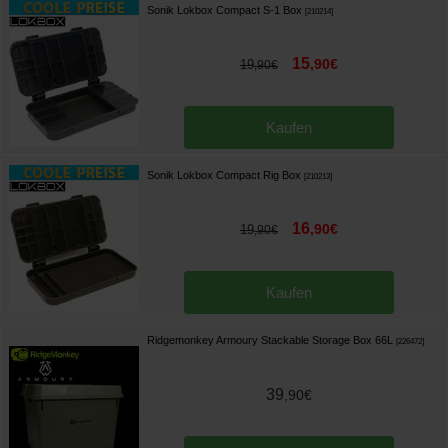
Sonik Lokbox Compact S-1 Box
[
210214
]
15
,
90
€
19
,
90
€
Kaufen
Sonik Lokbox Compact Rig Box
[
210213
]
16
,
90
€
19
,
90
€
Kaufen
Ridgemonkey Armoury Stackable Storage Box 66L
[
226472
]
39
,
90
€