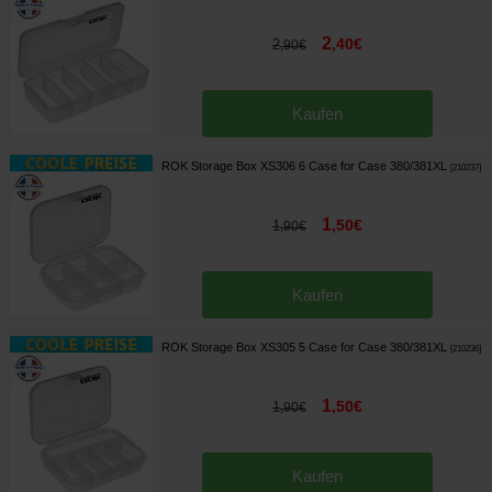
2
,
40
€
2
,
90
€
Kaufen
ROK Storage Box XS306 6 Case for Case 380/381XL
[
210237
]
1
,
50
€
1
,
90
€
Kaufen
ROK Storage Box XS305 5 Case for Case 380/381XL
[
210236
]
1
,
50
€
1
,
90
€
Kaufen