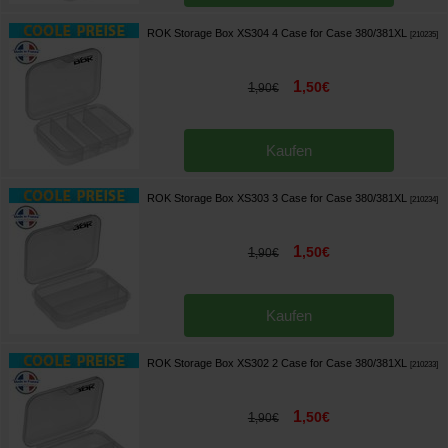
ROK Storage Box XS304 4 Case for Case 380/381XL
[
210235
]
1
,
50
€
1
,
90
€
Kaufen
ROK Storage Box XS303 3 Case for Case 380/381XL
[
210234
]
1
,
50
€
1
,
90
€
Kaufen
ROK Storage Box XS302 2 Case for Case 380/381XL
[
210233
]
1
,
50
€
1
,
90
€