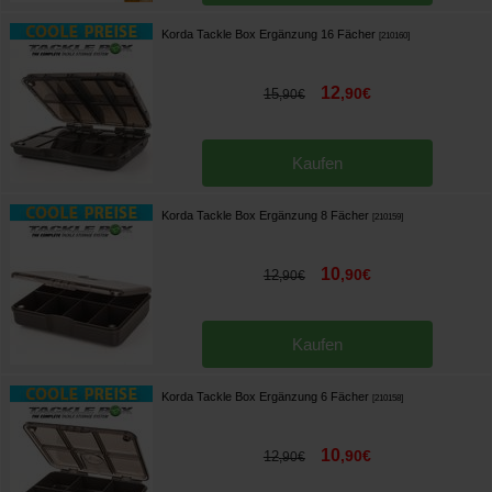
Korda Tackle Box Ergänzung 16 Fächer
[
210160
]
12
,
90
€
15
,
90
€
Kaufen
Korda Tackle Box Ergänzung 8 Fächer
[
210159
]
10
,
90
€
12
,
90
€
Kaufen
Korda Tackle Box Ergänzung 6 Fächer
[
210158
]
10
,
90
€
12
,
90
€