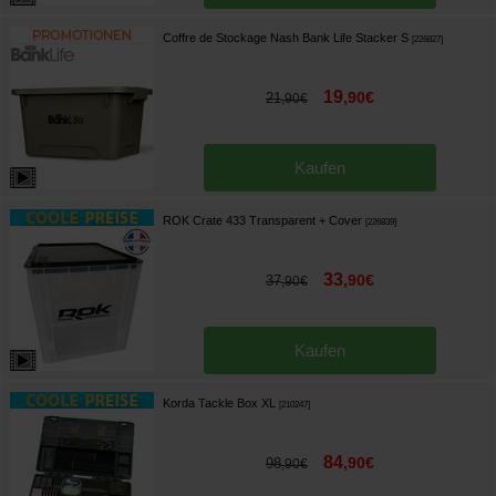
Coffre de Stockage Nash Bank Life Stacker S
[
226827
]
19
,
90
€
21
,
90
€
Kaufen
ROK Crate 433 Transparent + Cover
[
226839
]
33
,
90
€
37
,
90
€
Kaufen
Korda Tackle Box XL
[
210247
]
84
,
90
€
98
,
90
€