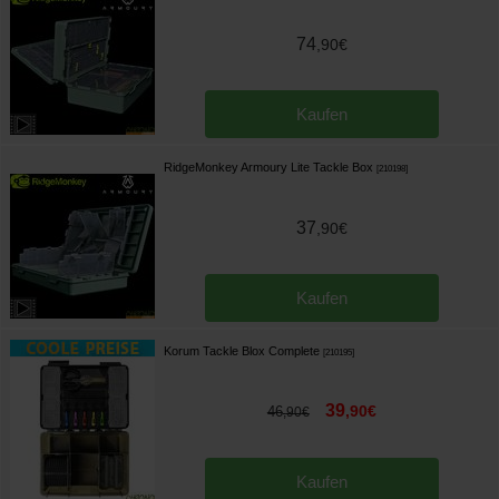
74
,
90
€
Kaufen
RidgeMonkey Armoury Lite Tackle Box
[
210198
]
37
,
90
€
Kaufen
Korum Tackle Blox Complete
[
210195
]
39
,
90
€
46
,
90
€
Kaufen