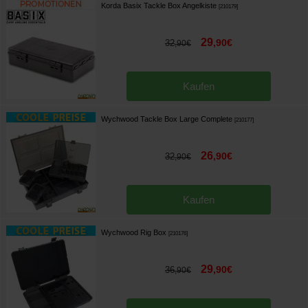
Korda Basix Tackle Box Angelkiste
[
210179
]
29
,
90
€
32
,
90
€
Kaufen
Wychwood Tackle Box Large Complete
[
210177
]
26
,
90
€
32
,
90
€
Kaufen
Wychwood Rig Box
[
210176
]
29
,
90
€
36
,
90
€