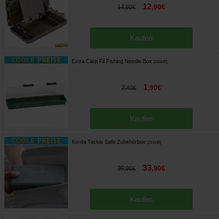
12
,
90
€
14
,
90
€
Kaufen
Extra Carp Fil Fishing Needle Box
[
210147
]
1
,
90
€
2
,
40
€
Kaufen
Korda Tackle Safe Zubehörbox
[
210140
]
33
,
90
€
39
,
90
€
Kaufen