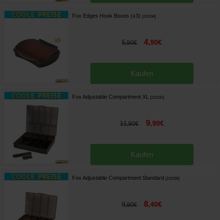
Fox Edges Hook Boxes (x3)
[
210194
]
4
,
90
€
5
,
90
€
Kaufen
Fox Adjustable Compartment XL
[
210191
]
9
,
90
€
11
,
90
€
Kaufen
Fox Adjustable Compartment Standard
[
210190
]
8
,
40
€
9
,
90
€