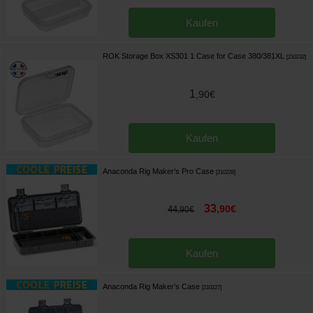
Kaufen
ROK Storage Box XS301 1 Case for Case 380/381XL
[
210232
]
1
,
90
€
Kaufen
Anaconda Rig Maker's Pro Case
[
210228
]
33
,
90
€
44
,
90
€
Kaufen
Anaconda Rig Maker's Case
[
210227
]