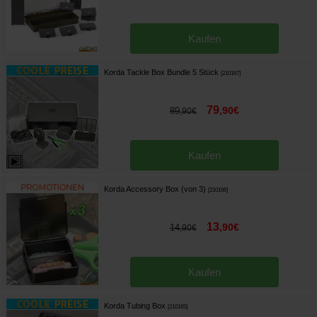
Kaufen
Korda Tackle Box Bundle 5 Stück
[
210167
]
79
,
90
€
89
,
90
€
Kaufen
Korda Accessory Box (von 3)
[
210166
]
13
,
90
€
14
,
90
€
Kaufen
Korda Tubing Box
[
210165
]