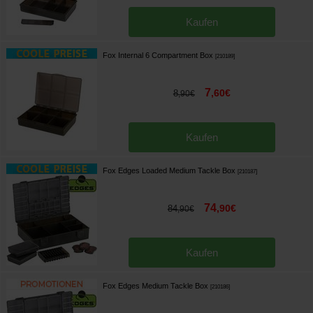
Kaufen
Fox Internal 6 Compartment Box
[
210189
]
7
,
60
€
8
,
90
€
Kaufen
Fox Edges Loaded Medium Tackle Box
[
210187
]
74
,
90
€
84
,
90
€
Kaufen
Fox Edges Medium Tackle Box
[
210186
]