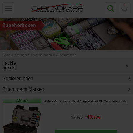
0
Zubehörboxen
Home
»
Kategorien
»
Tackle boxen
»
Zubehörboxen
Tackle
>
boxen
Sortieren nach
>
Filtern nach Marken
>
Boite à Accessoires Avid Carp Reload XL Complète
[
210256
]
43
,
90
€
47
,
90
€