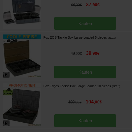
37
,
90
€
44
,
90
€
Kaufen
Fox EOS Tackle Box Large Loaded 5 pieces
[
210212
]
39
,
90
€
49
,
90
€
Kaufen
Fox Edges Tackle Box Large Loaded 10 pieces
[
210211
]
104
,
00
€
109
,
00
€
Kaufen