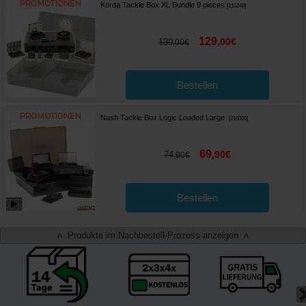
Korda Tackle Box XL Bundle 9 pieces
[
210248
]
129
,
00
€
139
,
00
€
Bestellen
Nash Tackle Box Logic Loaded Large
[
210006
]
69
,
90
€
74
,
90
€
Bestellen
Produkte im Nachbestell-Prozess anzeigen
<
>