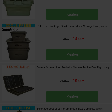
Kaufen
Coffre de Stockage Sonik Smartstack Storage Box
[
226941A
]
14
,
90
€
16
,
90
€
Kaufen
Boite à Accessoires Starbaits Magnet Tackle Box Rig
[
210250
]
19
,
90
€
21
,
90
€
Kaufen
Boite à Accessoires Korum Mega Blox Complète
[
226936
]