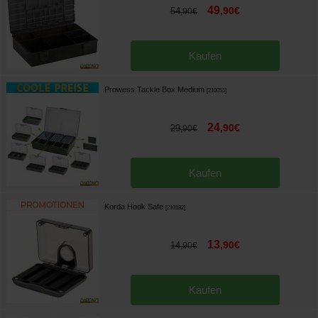
49
,
90
€
54
,
90
€
Kaufen
Prowess Tackle Box Medium
[
210051
]
24
,
90
€
29
,
90
€
Kaufen
Korda Hook Safe
[
210182
]
13
,
90
€
14
,
90
€
Kaufen