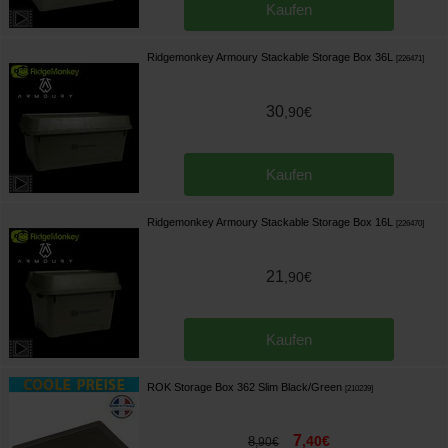
Kaufen
Ridgemonkey Armoury Stackable Storage Box 36L
[
226471
]
30
,
90
€
Kaufen
Ridgemonkey Armoury Stackable Storage Box 16L
[
226470
]
21
,
90
€
Kaufen
ROK Storage Box 362 Slim Black/Green
[
210239
]
7
,
40
€
8
,
90
€