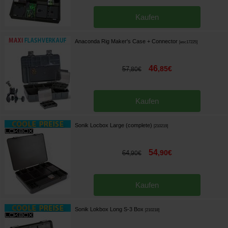
Kaufen
Anaconda Rig Maker's Case + Connector
[
esc17225
]
46
,
85
€
57
,
80
€
Kaufen
Sonik Locbox Large (complete)
[
210219
]
54
,
90
€
64
,
90
€
Kaufen
Sonik Lokbox Long S-3 Box
[
210218
]