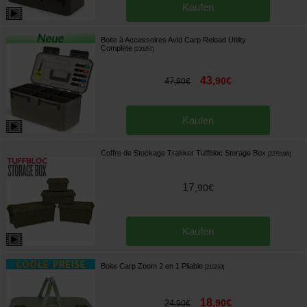
Kaufen
Boite à Accessoires Avid Carp Reload Utility
Complète
[
210257
]
43
,
90
€
47
,
90
€
Kaufen
Coffre de Stockage Trakker Tuffbloc Storage Box
[
227018A
]
17
,
90
€
Kaufen
Boite Carp Zoom 2 en 1 Pliable
[
210253
]
18
,
90
€
24
,
90
€