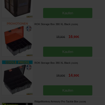
Kaufen
ROK Storage Box 380 XL Black
[
210206
]
16
,
90
€
18
,
90
€
Kaufen
ROK Storage Box 380 XL Black
[
210205
]
14
,
90
€
18
,
90
€
Kaufen
RidgeMonkey Armoury Pro Tackle Box
[
210199
]