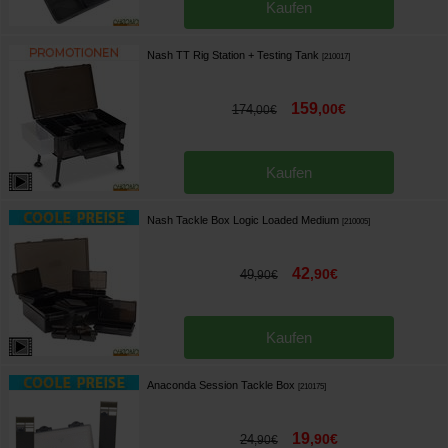
Kaufen
Nash TT Rig Station + Testing Tank
[
210017
]
159
,
00
€
174
,
00
€
Kaufen
Nash Tackle Box Logic Loaded Medium
[
210005
]
42
,
90
€
49
,
90
€
Kaufen
Anaconda Session Tackle Box
[
210175
]
19
,
90
€
24
,
90
€