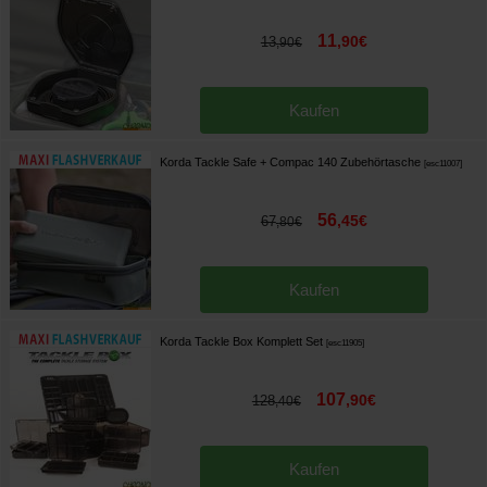
11
,
90
€
13
,
90
€
Kaufen
Korda Tackle Safe + Compac 140 Zubehörtasche
[
esc11007
]
56
,
45
€
67
,
80
€
Kaufen
Korda Tackle Box Komplett Set
[
esc11905
]
107
,
90
€
128
,
40
€
Kaufen