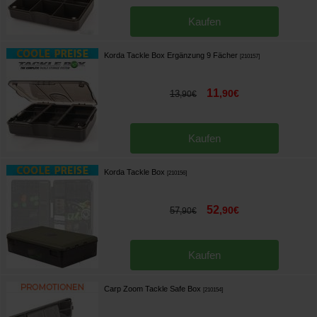
Kaufen
Korda Tackle Box Ergänzung 9 Fächer
[
210157
]
11
,
90
€
13
,
90
€
Kaufen
Korda Tackle Box
[
210156
]
52
,
90
€
57
,
90
€
Kaufen
Carp Zoom Tackle Safe Box
[
210154
]