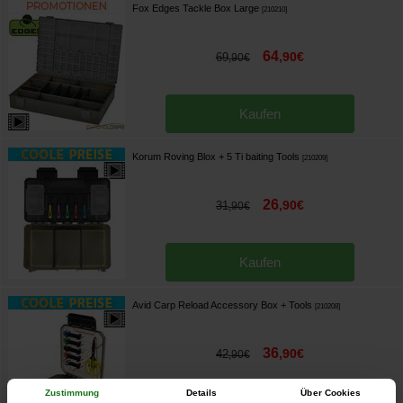
Fox Edges Tackle Box Large
[
210210
]
64
,
90
€
69
,
90
€
Kaufen
Korum Roving Blox + 5 Ti baiting Tools
[
210209
]
26
,
90
€
31
,
90
€
Kaufen
Avid Carp Reload Accessory Box + Tools
[
210208
]
36
,
90
€
42
,
90
€
Zustimmung
Details
Über Cookies