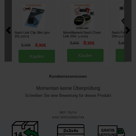
Nash Link Clip Slim (pro
Monofilament Nash Chod-
Nash Fast Melt
20)
Link 20m
20m
[
232573
]
[
m24150
]
[
m27321
]
8
5
9
,
90
€
5
,
90
€
,
90
€
4
5
,
90
€
,
40
€
Kaufen
Kau
Kaufen
Kundenrezensionen
Momentan keine Überprüfung
Schreiben Sie eine Bewertung für dieses Produkt
REF:
T0274
EAN:
5055108902744