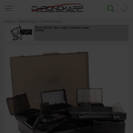
0
Home
»
Tackle boxen
»
Zubehörboxen
Nash Tackle Box Logic Loaded Large
[
210006
]