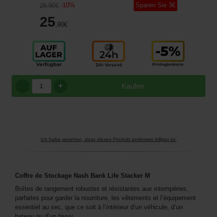
-
10
%
Sparen Sie
3
€
28
,90
€
25
,90
€
+
Kaufen
Ich habe gesehen, dass dieses Produkt anderswo billiger ist.
Coffre de Stockage Nash Bank Life Stacker M
Boîtes de rangement robustes et résistantes aux intempéries,
parfaites pour garder la nourriture, les vêtements et l’équipement
essentiel au sec, que ce soit à l’intérieur d’un véhicule, d’un
bateau ou d’un bivvy.