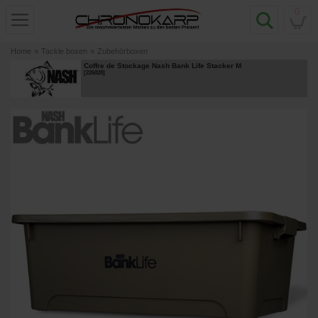
0
Home
»
Tackle boxen
»
Zubehörboxen
Coffre de Stockage Nash Bank Life Stacker M
[
226828
]