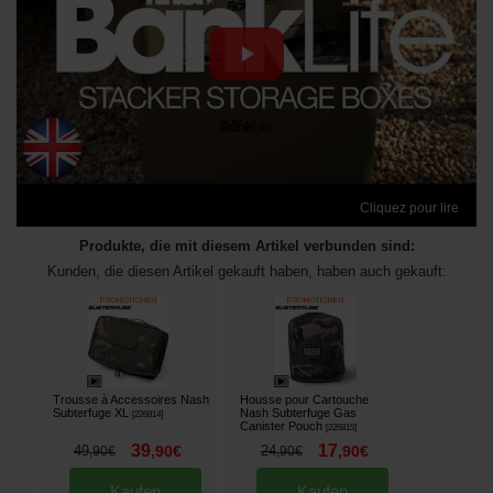
Cliquez pour lire
Produkte, die mit diesem Artikel verbunden sind:
Kunden, die diesen Artikel gekauft haben, haben auch gekauft:
Trousse à Accessoires Nash
Housse pour Cartouche
Subterfuge XL
Nash Subterfuge Gas
[
226814
]
Canister Pouch
[
226815
]
39
17
49
,
90
€
24
,
90
€
,
90
€
,
90
€
Kaufen
Kaufen