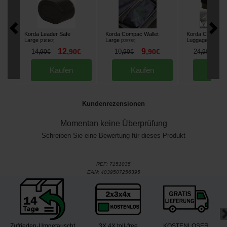
Korda Leader Safe
Korda Compac Wallet
Korda Compac 
Large
Large
Luggage Syste
[
210162
]
[
225778
]
12
9
2
14
,
90
€
10
,
90
€
24
,
90
€
,
90
€
,
90
€
Kaufen
Kaufen
Kau
Kundenrezensionen
Momentan keine Überprüfung
Schreiben Sie eine Bewertung für dieses Produkt
REF:
7151035
EAN:
4039507256395
Zufrieden-Umgetauscht
3X 4X toll-free
KOSTENLOSER