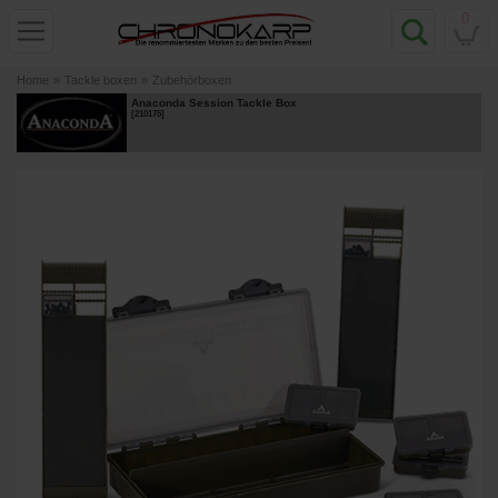
0
Home
»
Tackle boxen
»
Zubehörboxen
Anaconda Session Tackle Box
[
210175
]