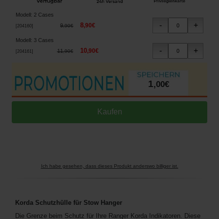
Modell
:
2 Cases
8
,
90
€
9
,
90
€
[
204160
]
Modell
:
3 Cases
10
,
90
€
11
,
90
€
[
204161
]
1
,
00
€
Ich habe gesehen, dass dieses Produkt anderswo billiger ist.
Korda Schutzhülle für Stow Hanger
Die Grenze beim Schutz für Ihre Ranger Korda Indikatoren. Diese