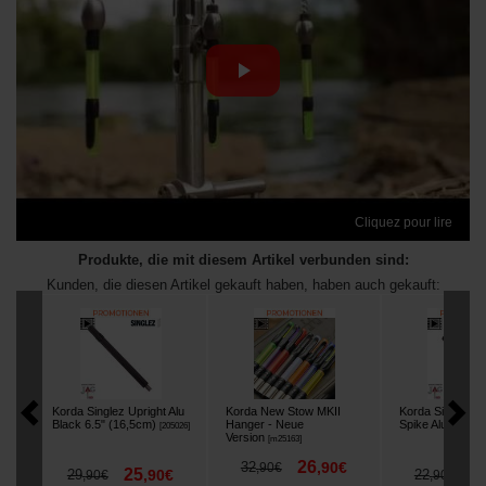
Cliquez pour lire
Produkte, die mit diesem Artikel verbunden sind:
Kunden, die diesen Artikel gekauft haben, haben auch gekauft:
Korda Singlez Upright Alu
Korda New Stow MKII
Korda Singlez 
Black 6.5" (16,5cm)
Hanger - Neue
Spike Alu Black
[
205026
]
[
Version
[
m25163
]
26
32
,
90
€
,
90
€
25
1
29
,
90
€
22
,
90
€
,
90
€