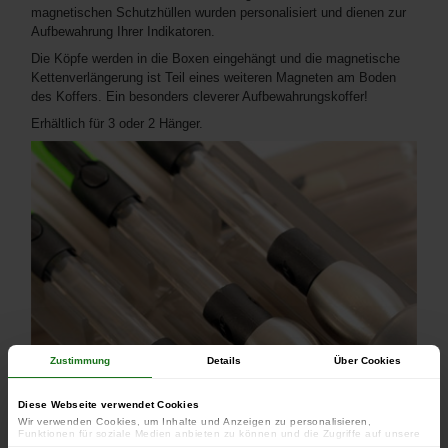
magnetischen Schutzhüllen wurden personalisiert und dienen zur
Aufbewahrung Ihrer Indikatoren.
Die Köpfe werden in die Boxen eingehängt und die magnetische
Kettenverlängerung ist Teil eines weiteren Magneten am Boden
des Koffers. Ein besonders cleverer Aufbewahrungskoffer!
Erhältlich für 3 oder 2 Hänger.
Zustimmung
Details
Über Cookies
Diese Webseite verwendet Cookies
Wir verwenden Cookies, um Inhalte und Anzeigen zu personalisieren,
Funktionen für soziale Medien anbieten zu können und die Zugriffe auf unsere
Website zu analysieren. Außerdem geben wir Informationen zu Ihrer Verwendung