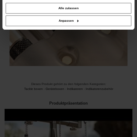
unserer Website an unsere Partner für soziale Medien, Werbung und Analysen
weiter. Unsere Partner führen diese Informationen möglicherweise mit weiteren
Alle zulassen
Daten zusammen, die Sie ihnen bereitgestellt haben oder die sie im Rahmen
Ihrer Nutzung der Dienste gesammelt haben.
Anpassen
Dieses Produkt gehört zu den folgenden Kategorien:
Tackle boxen
-
Geräteboxen
-
Indikatoren
-
Indikatorenzubehör
Produktpräsentation