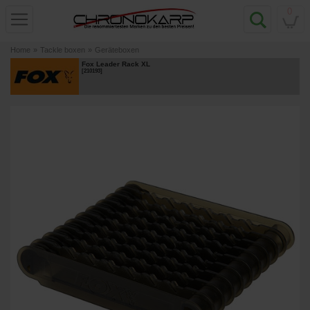
0
Home
»
Tackle boxen
»
Geräteboxen
Fox Leader Rack XL
[
210193
]