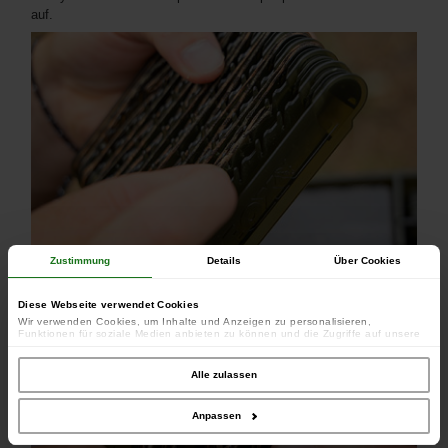
auf.
Zustimmung
Details
Über Cookies
Diese Webseite verwendet Cookies
Wir verwenden Cookies, um Inhalte und Anzeigen zu personalisieren,
Funktionen für soziale Medien anbieten zu können und die Zugriffe auf unsere
Website zu analysieren. Außerdem geben wir Informationen zu Ihrer Verwendung
unserer Website an unsere Partner für soziale Medien, Werbung und Analysen
weiter. Unsere Partner führen diese Informationen möglicherweise mit weiteren
Alle zulassen
Daten zusammen, die Sie ihnen bereitgestellt haben oder die sie im Rahmen
Ihrer Nutzung der Dienste gesammelt haben.
Anpassen