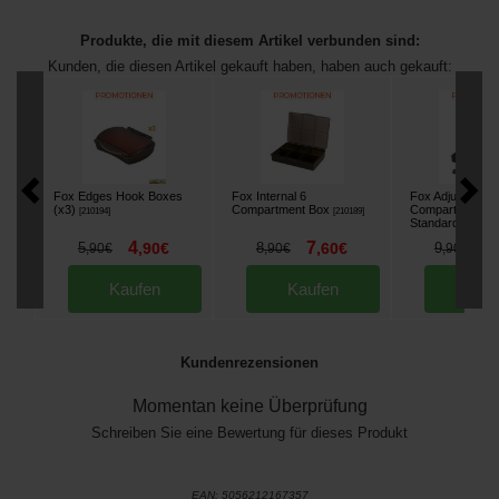
Produkte, die mit diesem Artikel verbunden sind:
Kunden, die diesen Artikel gekauft haben, haben auch gekauft:
Fox Edges Hook Boxes
Fox Internal 6
Fox Adjustable
(x3)
Compartment Box
Compartment
[
210194
]
[
210189
]
Standard
[
210190
]
4
7
8
5
,
90
€
8
,
60
€
9
,
90
€
,
90
€
,
90
€
Kaufen
Kaufen
Kau
Kundenrezensionen
Momentan keine Überprüfung
Schreiben Sie eine Bewertung für dieses Produkt
EAN:
5056212167357