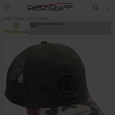
0
Home
»
Kleding
»
Petten & Mutsen
Wychwood Camo Mesh Cap
[
268979
]