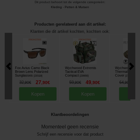
Dit product behoort tot de volgende categorieën:
Kleding
-
Petten & Mutsen
Producten gerelateerd aan dit artikel:
Klanten die dit artikel kochten, kochten ook:
Fox Avius Camo Black
Wychwood Extremis
Wychwood Epic 
Brown Lens Polarized
Tactical EVA
Thermal Bedcha
Sunglasses
Compact
Cover
[
220118
]
[
226650
]
[
270197
]
27
49
5
32
,
90
€
59
,
90
€
64
,
90
€
,
90
€
,
90
€
Kopen
Kopen
Kop
Klantbeoordelingen
Momenteel geen recensie
Schrijf een recensie voor dat product