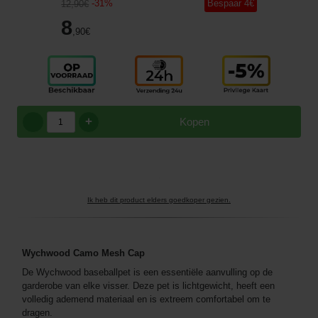
-
31
%
Bespaar
4
€
12
,90
€
8
,90
€
+
Kopen
Ik heb dit product elders goedkoper gezien.
Wychwood Camo Mesh Cap
De Wychwood baseballpet is een essentiële aanvulling op de
garderobe van elke visser. Deze pet is lichtgewicht, heeft een
volledig ademend materiaal en is extreem comfortabel om te
dragen.