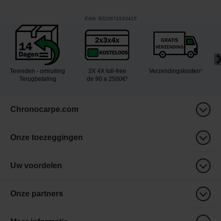
EAN:
5022671533415
Tevreden - omruiling
3X 4X toll-free
Verzendingskosten¹
Terugbetaling
de 90 a 2500€²
Chronocarpe.com
Onze toezeggingen
Uw voordelen
Onze partners