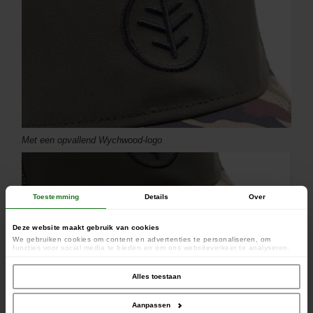
Met een opvallend Wychwood-logo
Toestemming
Details
Over
Deze website maakt gebruik van cookies
We gebruiken cookies om content en advertenties te personaliseren, om
functies voor social media te bieden en om ons websiteverkeer te analyseren.
Ook delen we informatie over uw gebruik van onze site met onze partners voor
social media, adverteren en analyse. Deze partners kunnen deze gegevens
combineren met andere informatie die u aan ze heeft verstrekt of die ze hebben
Alles toestaan
verzameld op basis van uw gebruik van hun services.
Aanpassen