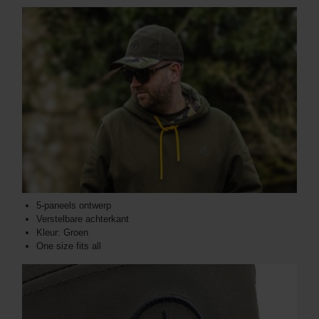
5-paneels ontwerp
Verstelbare achterkant
Kleur: Groen
One size fits all