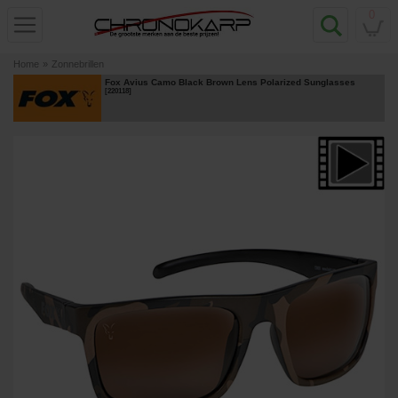
0
Home
»
Zonnebrillen
Fox Avius Camo Black Brown Lens Polarized Sunglasses
[
220118
]