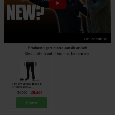
Cliquez pour lire
Producten gerelateerd aan dit artikel:
Klanten die dit artikel kochten, kochten ook:
Fox LW Jogger Black &
Orange
[
268334A
]
29
34
,
90
€
,
90
€
Kopen