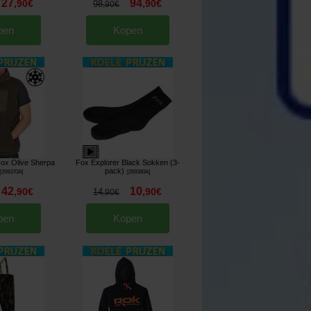
27
94
,
90
€
,
90
€
98
,
90
€
pen
Kopen
ox Olive Sherpa
Fox Explorer Black Sokken (3-
pack)
[
269370A
]
[
269360A
]
42
10
,
90
€
,
90
€
14
,
90
€
pen
Kopen