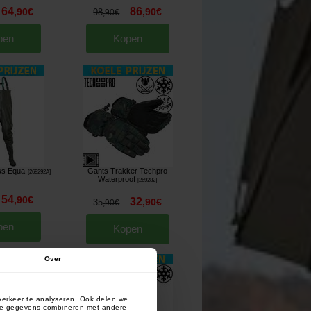
64
86
,
90
€
,
90
€
98
,
90
€
pen
Kopen
ss Equa
Gants Trakker Techpro
[
269292A
]
Waterproof
[
269282
]
54
,
90
€
32
,
90
€
35
,
90
€
pen
Kopen
Over
verkeer te analyseren. Ook delen we
deze gegevens combineren met andere