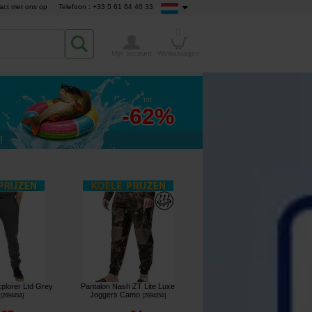
act met ons op
Telefoon : +33 5 61 64 40 33
0
Mijn account
Winkelwagen
tot
-62%
!
plorer Ltd Grey
Pantalon Nash ZT Lite Luxe
Joggers Camo
[
269445A
]
[
269425A
]