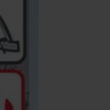
Pro Elite
Prologic
Prowess
ROK Fishing
SRT
Trakker
Vass
Wychwood