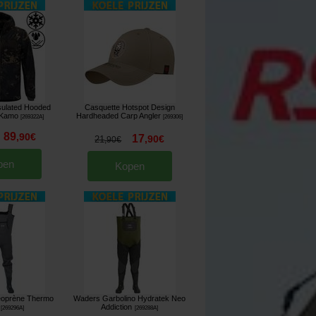
sulated Hooded
Casquette Hotspot Design
 Kamo
Hardheaded Carp Angler
[
269322A
]
[
269306
]
89
,
90
€
17
,
90
€
21
,
90
€
pen
Kopen
oprène Thermo
Waders Garbolino Hydratek Neo
Addiction
[
269296A
]
[
269288A
]