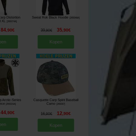
arp Distortion
Sweat Rok Black Hoodie
[
269348A
]
d XL
[
269374A
]
84
35
,
90
€
,
90
€
39
,
90
€
pen
Kopen
p Arctic-Series
Casquette Carp Spirit Baseball
ece
Camo
[
269315A
]
[
269287
]
44
,
90
€
12
,
90
€
16
,
90
€
pen
Kopen