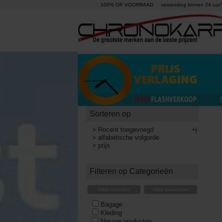
100% OP VOORRAAD
verzending binnen 24 uur°
Sorteren op
>
Recent toegevoegd
+|-
>
alfabetische volgorde
>
prijs
Filteren op Categorieën
Alles uitvinken
Alles aanvinken
Bagage
Kleding
Nieuwe producten