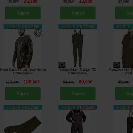
25
33
,
90
€
,
90
€
29
39
32
,
90
€
,
90
€
,
90
€
Kopen
Kopen
Ko
Sweat Nash ZT Lite Luxe Hoodie
Waadpakken Trakker N2
Mouwloos vest F
Camo
Camo
Hybrid
[
269417A
]
[
269406A
]
109
80
,
00
€
,
90
€
119
94
49
,
00
€
,
90
€
,
90
€
Kopen
Kopen
Ko