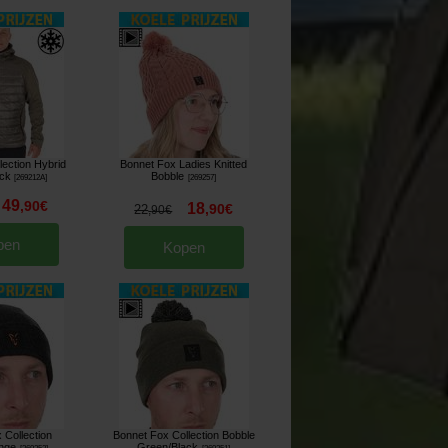
lection Hybrid
Bonnet Fox Ladies Knitted
ck
Bobble
[
269212A
]
[
269257
]
49
,
90
€
18
,
90
€
22
,
90
€
pen
Kopen
 Collection
Bonnet Fox Collection Bobble
nge
Green/Black