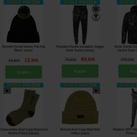
Bonnet Korda Nanny Pat Hat
Pantalon Korda Insulated Jogger
Veste Korda In
Black
Dark Kamo
Jacket Dark
[
269332
]
[
269326A
]
64
,
90
€
74
109
12
,
90
€
,
00
€
,
90
€
14
,
90
€
Kopen
Ko
Kopen
Chaussettes Avid Carp Etanches
Bonnet Avid Carp Marl Knit
Waders SRT Né
Hydro-Force
Yellow
Protect
[
269319A
]
[
269321
]