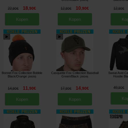
[
269253
]
18
10
,
90
€
,
90
€
22
12
12
,
90
€
,
90
€
,
90
€
Kopen
Kopen
Ko
Bonnet Fox Collection Bobble
Casquette Fox Collection Baseball
Sweat Avid C
Black/Orange
Green/Black
Hoodie Bl
[
269250
]
[
269249
]
49
11
14
,
90
€
,
90
€
,
90
€
14
17
,
90
€
,
90
€
Ko
Kopen
Kopen