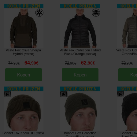
Veste Fox Olive Sherpa
Veste Fox Collection Hybrid
Veste Fox Col
Hybrid
Black/Orange
Green/Bla
[
269224A
]
[
269216A
]
64
62
,
90
€
,
90
€
74
72
72
,
90
€
,
90
€
,
90
€
Kopen
Kopen
Ko
Bonnet Fox Khaki HD
Bonnet Fox Collection
Bonnet Fox
[
269256
]
Green/Black
Black/Ora