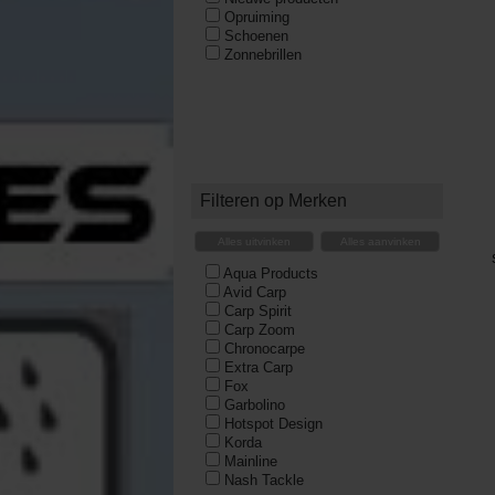
Opruiming
Schoenen
Zonnebrillen
Filteren op Merken
Alles uitvinken
Alles aanvinken
Aqua Products
Avid Carp
Carp Spirit
Carp Zoom
Chronocarpe
Extra Carp
Fox
Garbolino
Hotspot Design
Korda
Mainline
Nash Tackle