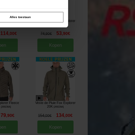
Alles toestaan
rakker CR Camo
Veste Fox Women Explorer
Quilted
269284A
]
[
269262A
]
114
53
,
00
€
,
90
€
74
,
90
€
pen
Kopen
plorer Fleece
Veste de Pluie Fox Explorer
20K
[
269236A
]
[
269228A
]
79
134
,
90
€
,
00
€
154
,
00
€
pen
Kopen