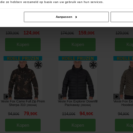
of die ze hebben verzameld op basis van uw gebruik van hun services.
Aanpassen
Salopette Trakker Techpro
Veste Trakker Techpro Thermal
Veste Longue T
Thermal Bib and Brace
Jacket
Robe
[
269278A
]
[
269274A
]
[
124
159
,
00
€
,
00
€
139
174
129
,
00
€
,
00
€
,
00
€
Kopen
Kopen
Ko
Veste Fox Camo Full Zip Prem
Veste Fox Explorer Downfill
Veste Fox Ex
Sherpa 310
Packaway
Hooded
[
269244A
]
[
269240A
]
79
94
,
90
€
,
90
€
94
114
94
,
90
€
,
00
€
,
90
€
Kopen
Kopen
Ko