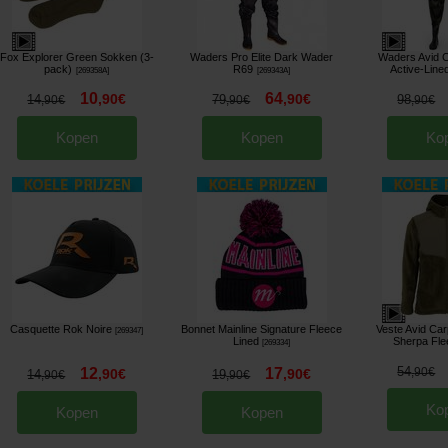
Fox Explorer Green Sokken (3-
Waders Pro Elite Dark Wader
Waders Avid C
pack)
R69
Active-Line
[
269358A
]
[
269343A
]
10
64
,
90
€
,
90
€
14
79
98
,
90
€
,
90
€
,
90
€
Kopen
Kopen
Ko
Casquette Rok Noire
Bonnet Mainline Signature Fleece
Veste Avid Car
[
269347
]
Lined
Sherpa Fle
[
269334
]
54
12
17
,
90
€
,
90
€
,
90
€
14
19
,
90
€
,
90
€
Ko
Kopen
Kopen