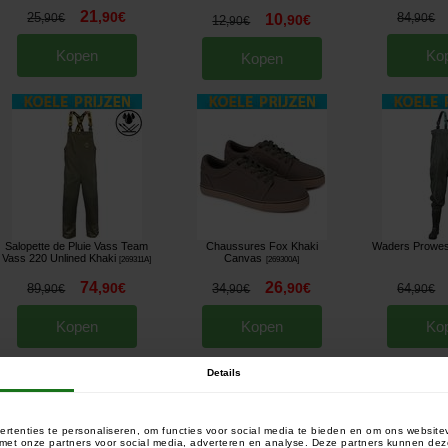
21
,
90
€
25
84
10
,
90
€
,
90
€
,
90
€
12
,
90
€
Kopen
Ko
Kopen
Salopette de Pluie Vass Team
Chaussures Fox Khaki
Waders Prowe
Vass 220 Unlined Khaki
Canvas
[
269311A
]
[
269300A
]
74
26
,
90
€
,
90
€
89
34
64
,
90
€
,
90
€
,
90
€
Kopen
Kopen
Ko
Details
rtenties te personaliseren, om functies voor social media te bieden en om ons website
e met onze partners voor social media, adverteren en analyse. Deze partners kunnen 