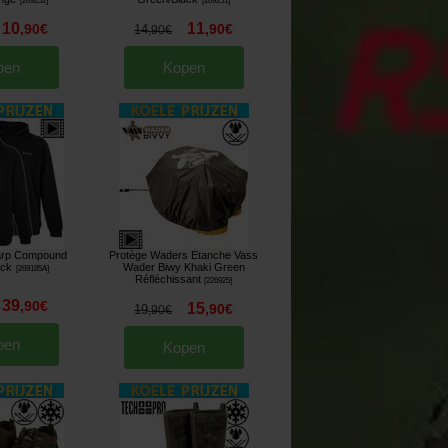
[
269252
]
[
269251
]
10
11
,
90
€
,
90
€
14
,
90
€
pen
Kopen
arp Compound
Protège Waders Étanche Vass
ack
Wader Biwy Khaki Green
[
269185A
]
Réfléchissant
[
226925
]
39
,
90
€
15
,
90
€
19
,
90
€
pen
Kopen