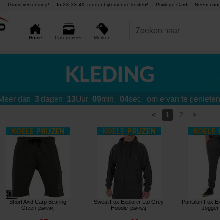
Gratis verzending¹
In 2X 3X 4X zonder bijkomende kosten²
Privilege Card
Neem cont
Merken
Home
Categorieën
Meer dan
3
dagen
13
Uur
09
min.
03
sec.
om ervan te genieten
<
>
1
2
Short Avid Carp Bearing
Sweat Fox Explorer Ltd Grey
Pantalon Fox Ex
Green
Hoodie
Jogger
[
269478A
]
[
269449A
]