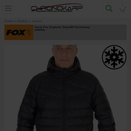
0
Home
»
Kleding
»
Jassen
Veste Fox Explorer Downfill Packaway
[
269240A
]