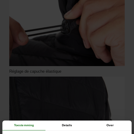
Réglage de capuche élastique
Toestemming
Details
Over