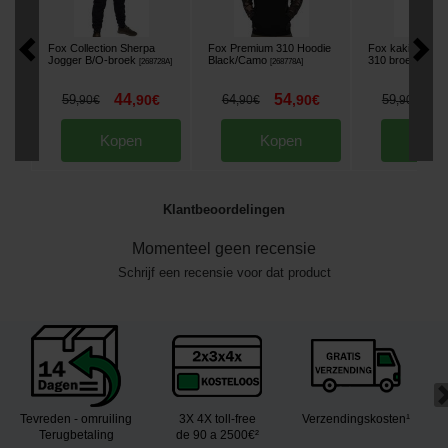
Fox Collection Sherpa
Fox Premium 310 Hoodie
Fox kaki/camo 
Jogger B/O-broek
Black/Camo
310 broek
[
268728A
]
[
268778A
]
[
268790
44
54
4
59
,
90
€
64
,
90
€
59
,
90
€
,
90
€
,
90
€
Kopen
Kopen
Kop
Klantbeoordelingen
Momenteel geen recensie
Schrijf een recensie voor dat product
Tevreden - omruiling
3X 4X toll-free
Verzendingskosten¹
Terugbetaling
de 90 a 2500€²