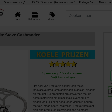
Gratis verzending¹
In 2X 3X 4X zonder bijkomende kosten²
Privilege Card
Neem cont
Merken
Home
Categorieën
Lite Stove Gasbrander
Opmerking: 4.9 - 4 stemmen
Bekijk beoordelingen
Het doel van Trakker is simpel: een reeks
innovatieve producten aanbieden in design, elegant
en robuust. De producten zijn ontworpen met de
beste materialen om u maximale levensduur te
bieden. Je zult zeker goedkoper vinden in andere
merken, maar lagere kwaliteiten. Trakker betekent
high-end producten die voldoen aan de meest