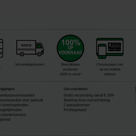
Verzendingskosten¹
Beschikbare
Chronocarpe.com
²
producten
op uw mobiele
100% in stock³
telefoon
eggingen
Uw voordelen
verkoopvoorwaarden
Gratis verzending vanaf € 199¹
voorwaarden voor gebruik
Betaling door overschrijving
n leveringskosten
Cadeaubonnen
ogelijkheden
Privilegekaart
n klantenservice
ijkheid