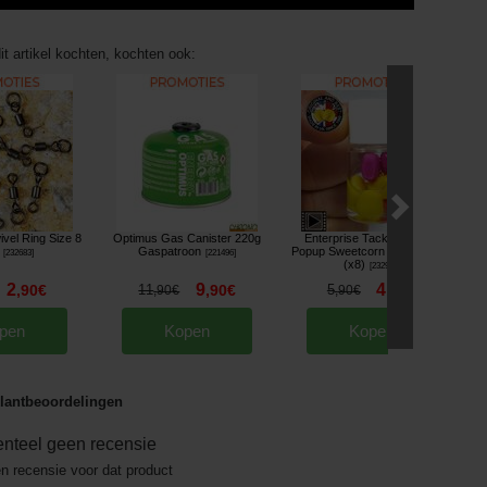
it artikel kochten, kochten ook:
vel Ring Size 8
Optimus Gas Canister 220g
Enterprise Tackle Classic
Gaspatroon
Popup Sweetcorn Range Plum
[
232683
]
[
221496
]
(x8)
[
232923
]
2
9
4
,
90
€
11
,
90
€
5
,
40
€
,
90
€
,
90
€
pen
Kopen
Kopen
lantbeoordelingen
nteel geen recensie
en recensie voor dat product