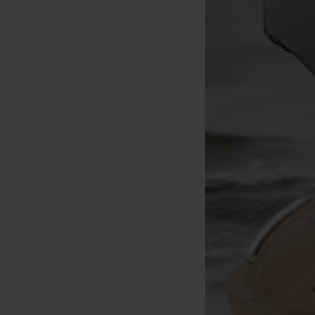
Prologic Crush'n Fill Boilie &
Pellets
[
213241
]
32
39
,
90
€
,
90
€
Kopen