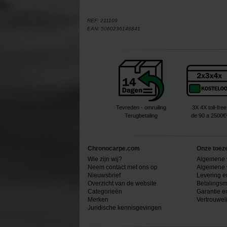
REF:
211109
EAN:
5060236148841
Tevreden - omruiling
3X 4X toll-free
Terugbetaling
de 90 a 2500€
Chronocarpe.com
Onze toez
Wie zijn wij?
Algemene 
Neem contact met ons op
Algemene 
Nieuwsbrief
Levering e
Overzicht van de website
Betalingsm
Categorieën
Garantie e
Merken
Vertrouwel
Juridische kennisgevingen