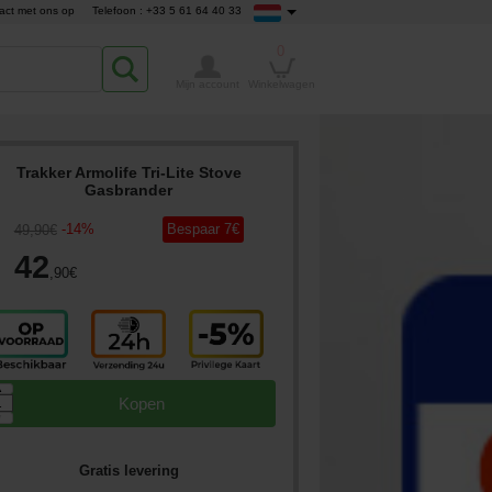
act met ons op
Telefoon : +33 5 61 64 40 33
0
Mijn account
Winkelwagen
Trakker Armolife Tri-Lite Stove
Gasbrander
-
14
%
Bespaar
7
€
49
,90
€
42
,90
€
▲
Kopen
▼
Gratis levering