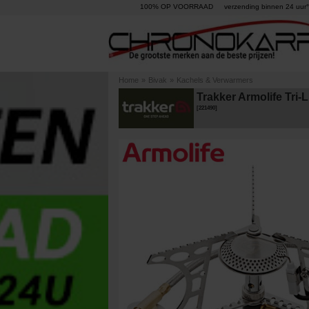
100% OP VOORRAAD
verzending binnen 24 uur°
Home
»
Bivak
»
Kachels & Verwarmers
Trakker Armolife Tri-
[
221490
]