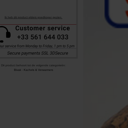
Ik heb dit product elders goedkoper gezien.
Dit product behoort tot de volgende categorieën:
Bivak
-
Kachels & Verwarmers