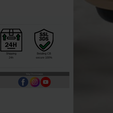
Shipping
Betaling CB
24h
secure 100%
Volg Chronocarpe