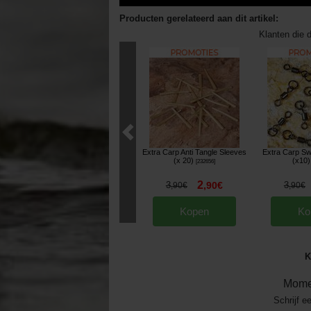
Producten gerelateerd aan dit artikel:
Klanten die d
Extra Carp Anti Tangle Sleeves
Extra Carp Swi
(x 20)
(x10)
[
232656
]
2
3
,
90
€
3
,
90
€
,
90
€
Kopen
Ko
K
Mome
Schrijf e