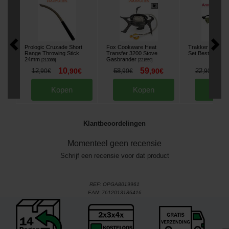
Prologic Cruzade Short
Fox Cookware Heat
Trakker Armolife
Range Throwing Stick
Transfer 3200 Stove
Set Bestekset
[
2
24mm
Gasbrander
[
213388
]
[
221559
]
10
59
1
12
,
90
€
68
,
90
€
22
,
90
€
,
90
€
,
90
€
Kopen
Kopen
Kop
Klantbeoordelingen
Momenteel geen recensie
Schrijf een recensie voor dat product
REF:
OPGA8019961
EAN:
7612013186416