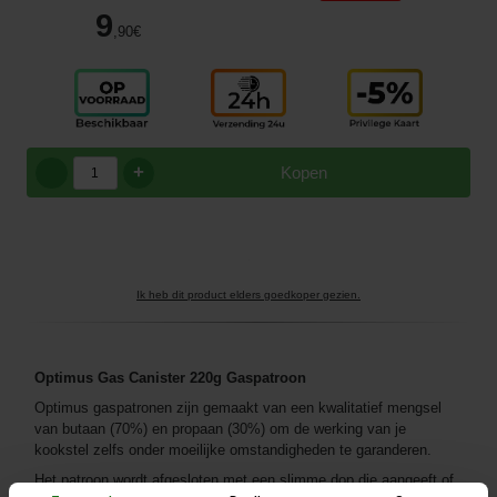
9
,90
€
+
Kopen
Ik heb dit product elders goedkoper gezien.
Optimus Gas Canister 220g Gaspatroon
Optimus gaspatronen zijn gemaakt van een kwalitatief mengsel
van butaan (70%) en propaan (30%) om de werking van je
kookstel zelfs onder moeilijke omstandigheden te garanderen.
Het patroon wordt afgesloten met een slimme dop die aangeeft of