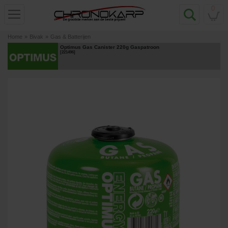
0
Home
»
Bivak
»
Gas & Batterijen
Optimus Gas Canister 220g Gaspatroon
[
221496
]