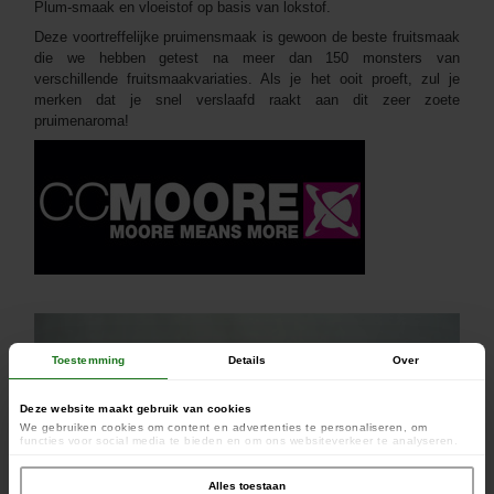
Plum-smaak en vloeistof op basis van lokstof.
Deze voortreffelijke pruimensmaak is gewoon de beste fruitsmaak
die we hebben getest na meer dan 150 monsters van
verschillende fruitsmaakvariaties. Als je het ooit proeft, zul je
merken dat je snel verslaafd raakt aan dit zeer zoete
pruimenaroma!
Toestemming
Details
Over
Deze website maakt gebruik van cookies
We gebruiken cookies om content en advertenties te personaliseren, om
functies voor social media te bieden en om ons websiteverkeer te analyseren.
Ook delen we informatie over uw gebruik van onze site met onze partners voor
social media, adverteren en analyse. Deze partners kunnen deze gegevens
combineren met andere informatie die u aan ze heeft verstrekt of die ze hebben
Alles toestaan
verzameld op basis van uw gebruik van hun services.