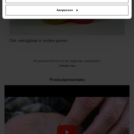
Aanpassen
Ook verkrijgbaar in andere geuren
Dit product behoort tot de volgende categorieën:
Imitatie Aas
Productpresentatie