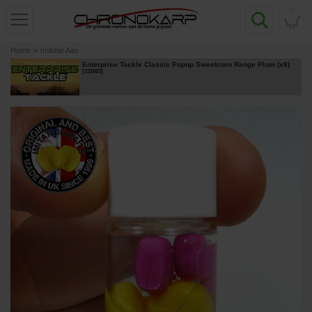
0
Home
»
Imitatie Aas
Enterprise Tackle Classic Popup Sweetcorn Range Plum (x8)
[
232923
]