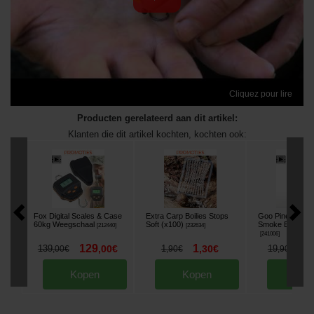
Cliquez pour lire
Producten gerelateerd aan dit artikel:
Klanten die dit artikel kochten, kochten ook:
Fox Digital Scales & Case
Extra Carp Boilies Stops
Goo Pineapple 
60kg Weegschaal
Soft (x100)
Smoke Booster 
[
212440
]
[
232634
]
[
241006
]
129
1
1
139
,
00
€
1
,
30
€
19
,
00
€
,
90
€
,
90
€
Kopen
Kopen
Kop