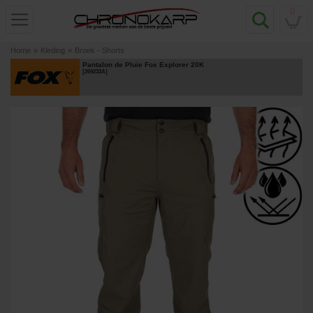
0
Home
»
Kleding
»
Broek - Shorts
Pantalon de Pluie Fox Explorer 20K
[
269232A
]