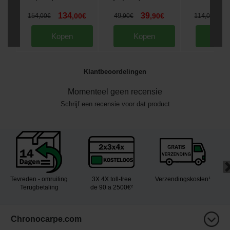
134
39
9
154
,
00
€
49
,
90
€
114
,
00
€
,
90
€
,
00
€
Kopen
Kopen
Kop
Klantbeoordelingen
Momenteel geen recensie
Schrijf een recensie voor dat product
Tevreden - omruiling
3X 4X toll-free
Verzendingskosten¹
Terugbetaling
de 90 a 2500€²
Chronocarpe.com