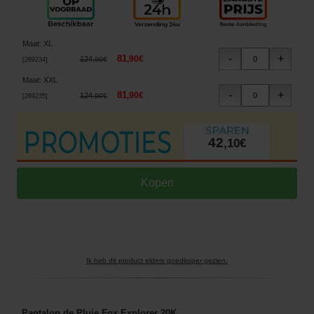
Maat
:
XL
81
,
90
€
124
,
00
€
[
269234
]
Maat
:
XXL
81
,
90
€
124
,
00
€
[
269235
]
42
,
10
€
Ik heb dit product elders goedkoper gezien.
Pantalon de Pluie Fox Explorer 20K