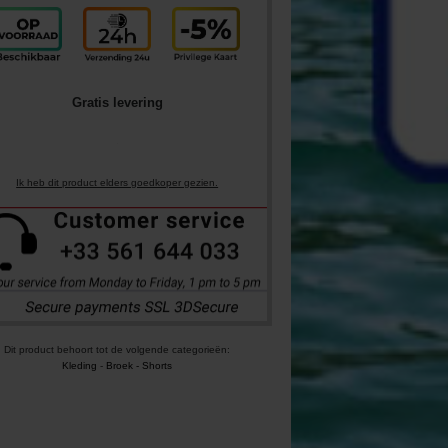
Gratis levering
Ik heb dit product elders goedkoper gezien.
Dit product behoort tot de volgende categorieën:
Kleding
-
Broek - Shorts