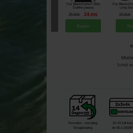
Fox Black/CamoT-Shirt
Fox Black/Ora
Outline
Long So
[
268584A
]
24
26
,
90
€
15
,
90
€
,
90
€
Kopen
Ko
K
Mome
Schrijf e
Tevreden - omruiling
3X 4X toll-free
Terugbetaling
de 90 a 2500€