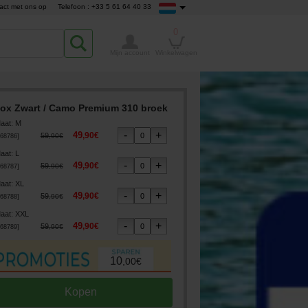
act met ons op
Telefoon : +33 5 61 64 40 33
0
Mijn account
Winkelwagen
ox Zwart / Camo Premium 310 broek
aat
:
M
49
,
90
€
59
,
90
€
68786
]
aat
:
L
49
,
90
€
59
,
90
€
68787
]
aat
:
XL
49
,
90
€
59
,
90
€
68788
]
aat
:
XXL
49
,
90
€
59
,
90
€
68789
]
10
,
00
€