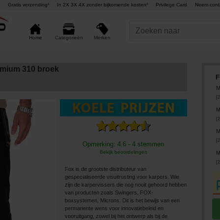
Gratis verzending¹
In 2X 3X 4X zonder bijkomende kosten²
Privilege Card
Neem cont
Merken
Home
Categorieën
emium 310 broek
F
M
[
2
M
[
2
M
[
2
Opmerking: 4.6 - 4 stemmen
Bekijk beoordelingen
M
[
2
Fox is de grootste distributeur van
gespecialiseerde visuitrusting voor karpers. Wie
zijn de karpervissers die nog nooit gehoord hebben
van producten zoals Swingers, FOX-
boxsystemen, Microns. Dit is het bewijs van een
permanente wens voor innovatiebeleid en
vooruitgang, zowel bij het ontwerp als bij de