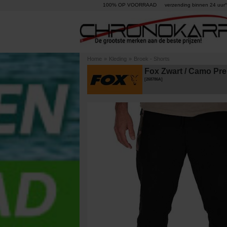
100% OP VOORRAAD
verzending binnen 24 uur°
Home
»
Kleding
»
Broek - Shorts
Fox Zwart / Camo Pr
[
268786A
]