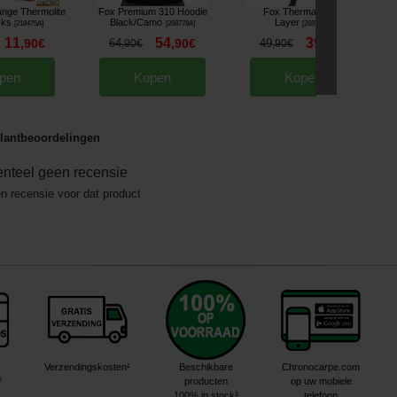
nge Thermolite
Fox Premium 310 Hoodie
Fox Thermal Base
cks
Black/Camo
Layer
[
218475A
]
[
268778A
]
[
268770A
]
11
54
39
,
90
€
64
,
90
€
49
,
90
€
,
90
€
,
90
€
pen
Kopen
Kopen
lantbeoordelingen
nteel geen recensie
en recensie voor dat product
Verzendingskosten¹
Beschikbare
Chronocarpe.com
²
producten
op uw mobiele
100% in stock³
telefoon