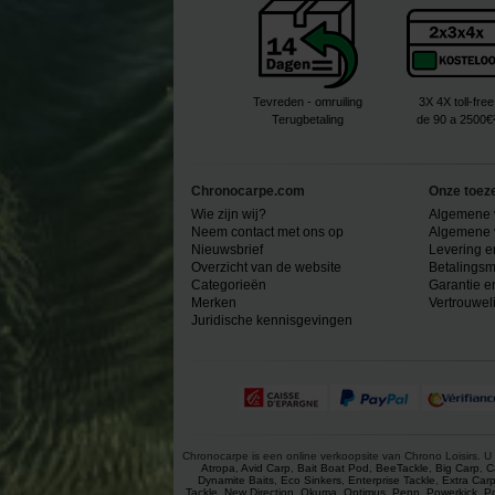
Tevreden - omruiling
3X 4X toll-free
Terugbetaling
de 90 a 2500€
Chronocarpe.com
Onze toez
Wie zijn wij?
Algemene 
Neem contact met ons op
Algemene 
Nieuwsbrief
Levering e
Overzicht van de website
Betalingsm
Categorieën
Garantie e
Merken
Vertrouwel
Juridische kennisgevingen
Chronocarpe is een online verkoopsite van Chrono Loisirs. U 
Atropa
,
Avid Carp
,
Bait Boat Pod
,
BeeTackle
,
Big Carp
,
C
Dynamite Baits
,
Eco Sinkers
,
Enterprise Tackle
,
Extra Car
Tackle
,
New Direction
,
Okuma
,
Optimus
,
Penn
,
Powerkick
,
P