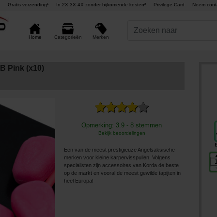
Gratis verzending¹
In 2X 3X 4X zonder bijkomende kosten²
Privilege Card
Neem cont
Merken
Home
Categorieën
B Pink (x10)
Opmerking: 3.9 - 8 stemmen
Bekijk beoordelingen
Een van de meest prestigieuze Angelsaksische
merken voor kleine karpervisspullen. Volgens
specialisten zijn accessoires van Korda de beste
op de markt en vooral de meest gewilde tapijten in
heel Europa!