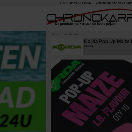
100% OP VOORRAAD
verzending binnen 24 uur°
Home
»
Imitatie Aas
Korda Pop Up Maize I
[
234100
]