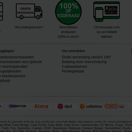
Verzendingskosten¹
Beschikbare
Chronocarpe.com
²
producten
op uw mobiele
100% in stock³
telefoon
eggingen
Uw voordelen
verkoopvoorwaarden
Gratis verzending vanaf € 199¹
voorwaarden voor gebruik
Betaling door overschrijving
n leveringskosten
Cadeaubonnen
ogelijkheden
Privilegekaart
n klantenservice
ijkheid
vindt de grootste selectie aan producten voor
het vissen van
karpers onder de meest prestigieu
ap River
,
Carp Design
,
Carp Porter
,
Carp Spirit
,
Carp Zoom
,
Carpsounder
,
CC Moore
,
Ccarp
,
Chro
p
,
Faith
,
Fox
,
Garbolino
,
Garmin
,
GOO
,
Hayabusa
,
Holdcarp
,
Hotspot Design
,
Humminbird
,
Korda
ower Pro
,
Pro Elite
,
Prologic
,
Prowess
,
Rhino
,
RidgeMonkey
,
Rogue
,
ROK Fishing
,
Sensas
,
Shim