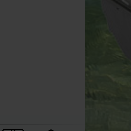
Korda Basix Baiting
Needle
[
233630
]
4
,
50
€
Kopen