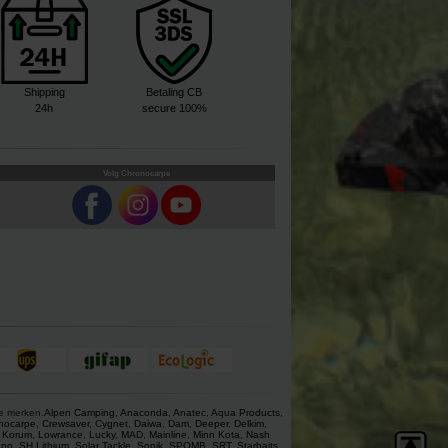
Shipping
Betaling CB
24h
secure 100%
Volg Chronocarpe
ze merken.
Alpen Camping
,
Anaconda
,
Anatec
,
Aqua Products
,
nocarpe
,
Crewsaver
,
Cygnet
,
Daiwa
,
Dam
,
Deeper
,
Delkim
,
,
Korum
,
Lowrance
,
Lucky
,
MAD
,
Mainline
,
Minn Kota
,
Nash
ano
,
SH Lithium
,
Solar Tackle
,
Sonik
,
SPOMB
,
SRT
,
Starbaits
,