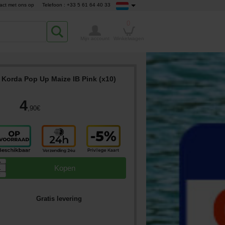
act met ons op
Telefoon : +33 5 61 64 40 33
0
Mijn account
Winkelwagen
Korda Pop Up Maize IB Pink (x10)
4
,90
€
▲
Kopen
▼
Gratis levering