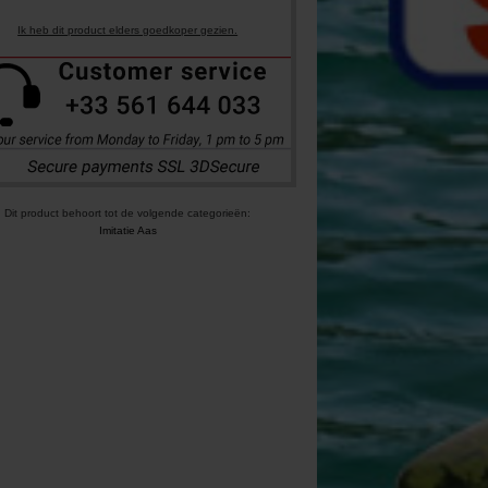
Ik heb dit product elders goedkoper gezien.
Dit product behoort tot de volgende categorieën:
Imitatie Aas