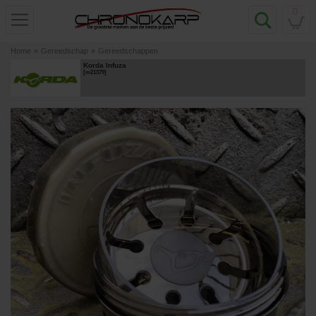
0
Home
»
Gereedschap
»
Gereedschappen
Korda Infuza
[
m21379
]