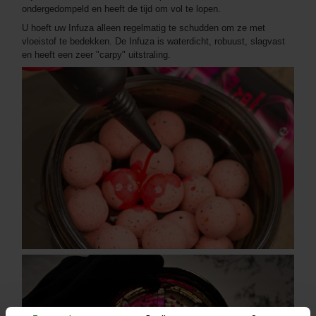
ondergedompeld en heeft de tijd om vol te lopen.
U hoeft uw Infuza alleen regelmatig te schudden om ze met
vloeistof te bedekken. De Infuza is waterdicht, robuust, slagvast
en heeft een zeer "carpy" uitstraling.