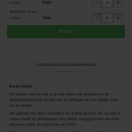
8
,
50
€
[
213243
]
Model Maat
:
Grand
9
,
90
€
[
213242
]
Ik heb dit product elders goedkoper gezien.
Korda Infuza
Het weken van het aas is al vele jaren zeer populair om de
aantrekkingskracht van het aas te verhogen en om steeds meer
vis te vangen.
Het gebruik van oliën, lokstoffen en andere aroma's om uw aas te
coaten heeft de gemoederen nog steeds beziggehouden en zelfs
nog meer sinds de komst van de GOO.