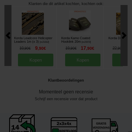
Klanten die dit artikel kochten, kochten ook:
Korda Leadcore Helicopter
Korda Kamo Coated
Korda DuraKord
Leaders 1m (x 3)
Hooklink 20m
[
m21312
]
[
m21572
]
9
17
1
10
,
90
€
19
,
90
€
22
,
90
€
,
90
€
,
90
€
Kopen
Kopen
Kop
Klantbeoordelingen
Momenteel geen recensie
Schrijf een recensie voor dat product