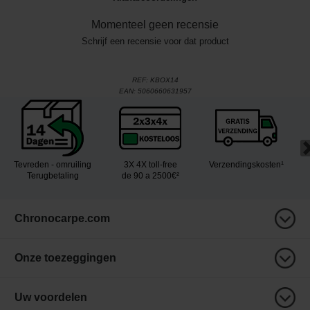
Momenteel geen recensie
Schrijf een recensie voor dat product
REF:
KBOX14
EAN:
5060660631957
Tevreden - omruiling
3X 4X toll-free
Verzendingskosten¹
Terugbetaling
de 90 a 2500€²
Chronocarpe.com
Onze toezeggingen
Uw voordelen