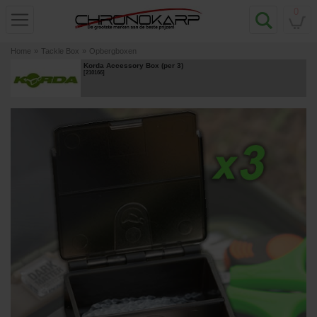
0
Home
»
Tackle Box
»
Opbergboxen
Korda Accessory Box (per 3)
[
210166
]