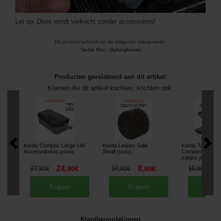
Let op: Doos wordt verkocht zonder accessoires!
Dit product behoort tot de volgende categorieën:
Tackle Box
-
Opbergboxen
Producten gerelateerd aan dit artikel:
Klanten die dit artikel kochten, kochten ook:
Korda Compac Large 140
Korda Leader Safe
Korda Tackle B
Accessoiretas
Small
Complement 16
[
215044
]
[
210161
]
vakjes
[
210160
]
24
8
1
27
,
90
€
10
,
90
€
15
,
90
€
,
90
€
,
90
€
Kopen
Kopen
Kop
Klantbeoordelingen