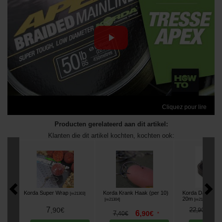
Cliquez pour lire
Producten gerelateerd aan dit artikel:
Klanten die dit artikel kochten, kochten ook:
Korda Super Wrap
Korda Krank Haak (per 10)
Korda Dark Matt
[
m21303
]
20m
[
m21304
]
[
m21305
]
7
1
,
90
€
22
,
90
€
6
7
,
90
€
,
40
€
*