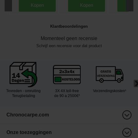
Kopen
Kopen
Kop
Klantbeoordelingen
Momenteel geen recensie
Schrijf een recensie voor dat product
Tevreden - omruiling
3X 4X toll-free
Verzendingskosten¹
Terugbetaling
de 90 a 2500€²
Chronocarpe.com
Onze toezeggingen