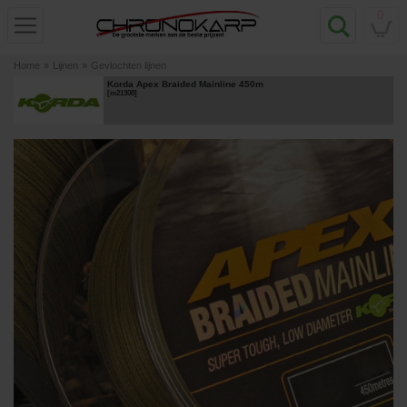
0
Home
»
Lijnen
»
Gevlochten lijnen
Korda Apex Braided Mainline 450m
[
m21308
]