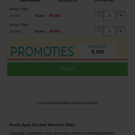
Model
:
30lbs
64
,
90
€
69
,
90
€
[
207379
]
Model
:
50lbs
64
,
90
€
69
,
90
€
[
207380
]
5
,
00
€
Ik heb dit product elders goedkoper gezien.
Korda Apex Braided Mainline 450m
Speciaal ontworpen voor de meest extreme omstandigheden.