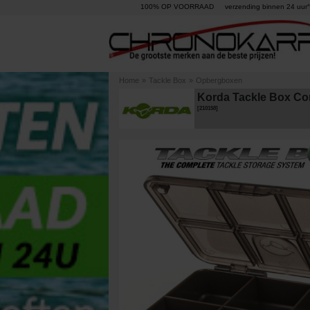
100% OP VOORRAAD
verzending binnen 24 uur°
Home
»
Tackle Box
»
Opbergboxen
Korda Tackle Box Co
[
210158
]