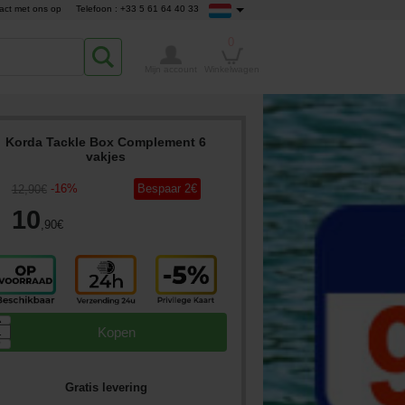
act met ons op
Telefoon : +33 5 61 64 40 33
0
Mijn account
Winkelwagen
Korda Tackle Box Complement 6
vakjes
-
16
%
Bespaar
2
€
12
,90
€
10
,90
€
▲
Kopen
▼
Gratis levering