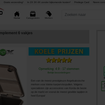
Gratis verzending¹
In 2X 3X 4X zonder bijkomende kosten²
Privilege Card
Neem cont
Merken
Home
Categorieën
mplement 6 vakjes
Opmerking: 4.9 - 17 stemmen
Bekijk beoordelingen
Een van de meest prestigieuze Angelsaksische
merken voor kleine karpervisspullen. Volgens
specialisten zijn accessoires van Korda de beste
op de markt en vooral de meest gewilde tapijten in
heel Europa!