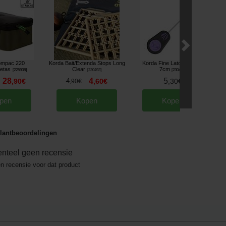
ompac 220
Korda Bait/Extenda Stops Long
Korda Fine Latch Needle
K
etas
Clear
7cm
[
225938
]
[
230493
]
[
230497
]
28
4
5
,
90
€
4
,
60
€
,
30
€
,
90
€
pen
Kopen
Kopen
lantbeoordelingen
nteel geen recensie
en recensie voor dat product