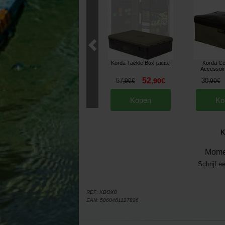
Korda Tackle Box
Korda C
[
210156
]
Accessoir
52
57
,
90
€
30
,
90
€
,
90
€
Kopen
Ko
K
Mome
Schrijf e
REF:
KBOX8
EAN:
5060461127826