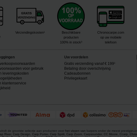
Verzendingskosten¹
Beschikbare
Chronocarpe.com
²
producten
op uw mobiele
100% in stock³
telefoon
eggingen
Uw voordelen
verkoopvoorwaarden
Gratis verzending vanaf € 199¹
voorwaarden voor gebruik
Betaling door overschrijving
n leveringskosten
Cadeaubonnen
ogelijkheden
Privilegekaart
n klantenservice
ijkheid
vindt de grootste selectie aan producten voor
het vissen van
karpers onder de meest prestigieu
ap River
,
Carp Design
,
Carp Porter
,
Carp Spirit
,
Carp Zoom
,
Carpsounder
,
CC Moore
,
Ccarp
,
Chro