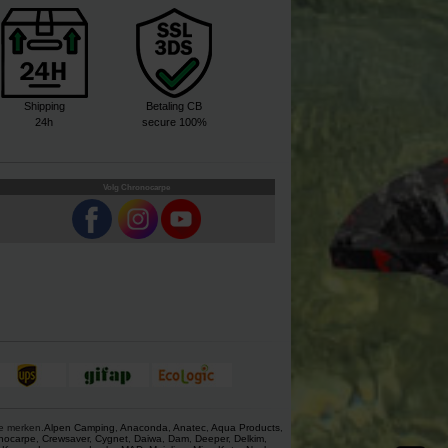
Shipping
Betaling CB
24h
secure 100%
Volg Chronocarpe
ze merken.
Alpen Camping
,
Anaconda
,
Anatec
,
Aqua Products
,
nocarpe
,
Crewsaver
,
Cygnet
,
Daiwa
,
Dam
,
Deeper
,
Delkim
,