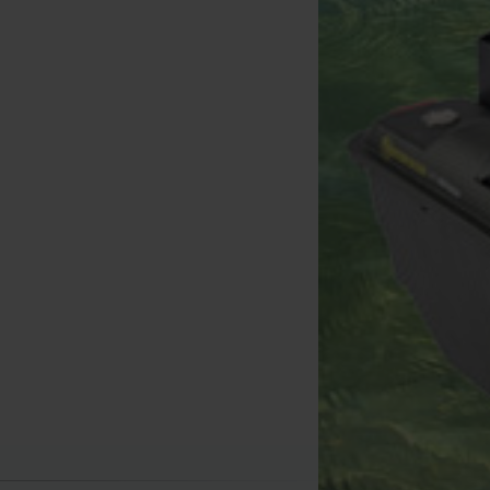
orda Link Loop (x 15)
[
230508
]
6
6
,
40
€
,
90
€
Kopen