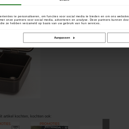
rtenties te personaliseren, om functies voor social media te bieden en om ons website
e met onze partners voor social media, adverteren en analyse. Deze partners kunnen 
of die ze hebben verzameld op basis van uw gebruik van hun services.
Aanpassen
it artikel kochten, kochten ook: