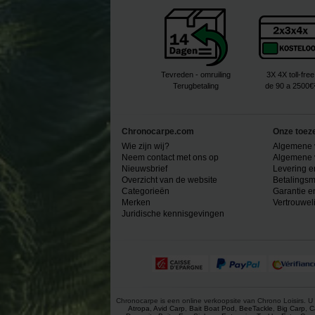
Tevreden - omruiling
3X 4X toll-free
Terugbetaling
de 90 a 2500€
Chronocarpe.com
Onze toez
Wie zijn wij?
Algemene 
Neem contact met ons op
Algemene 
Nieuwsbrief
Levering e
Overzicht van de website
Betalingsm
Categorieën
Garantie e
Merken
Vertrouwel
Juridische kennisgevingen
Chronocarpe is een online verkoopsite van Chrono Loisirs. U 
Atropa
,
Avid Carp
,
Bait Boat Pod
,
BeeTackle
,
Big Carp
,
C