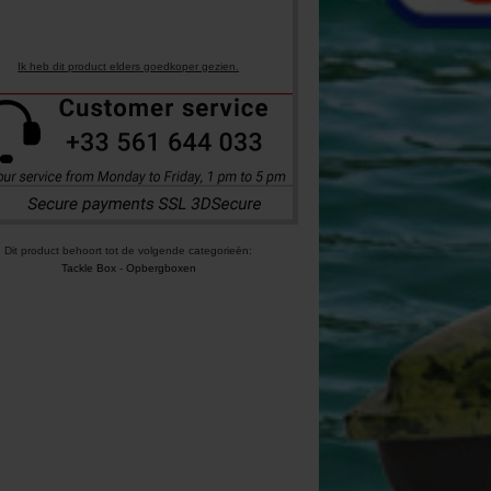
Ik heb dit product elders goedkoper gezien.
Dit product behoort tot de volgende categorieën:
Tackle Box
-
Opbergboxen