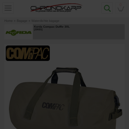
0
Home
»
Bagage
»
Waterdichte bagage
Korda Compac Duffle 30L
[
226321
]