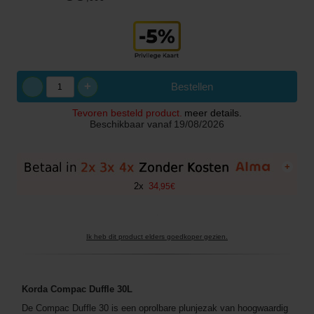
+
Bestellen
Tevoren besteld product.
meer details.
Beschikbaar vanaf
19/08/2026
+
2
x
34
,
95
€
Ik heb dit product elders goedkoper gezien.
Korda Compac Duffle 30L
De Compac Duffle 30 is een oprolbare plunjezak van hoogwaardig