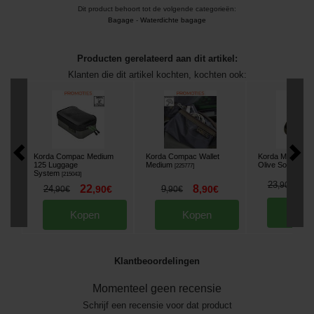
Dit product behoort tot de volgende categorieën:
Bagage
-
Waterdichte bagage
Producten gerelateerd aan dit artikel:
Klanten die dit artikel kochten, kochten ook:
Korda Compac Medium
Korda Compac Wallet
Korda Merino W
125 Luggage
Medium
Olive Sokken
[
225777
]
[
m3
System
[
215043
]
1
23
,
90
€
22
8
24
,
90
€
9
,
90
€
,
90
€
,
90
€
Kop
Kopen
Kopen
Klantbeoordelingen
Momenteel geen recensie
Schrijf een recensie voor dat product