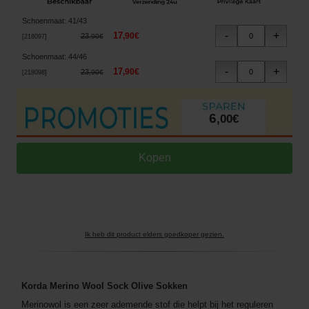
Schoenmaat
:
41/43
17
,
90
€
23
,
90
€
[
218097
]
Schoenmaat
:
44/46
17
,
90
€
23
,
90
€
[
218098
]
6
,
00
€
Ik heb dit product elders goedkoper gezien.
Korda Merino Wool Sock Olive Sokken
Merinowol is een zeer ademende stof die helpt bij het reguleren