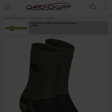
0
Home
»
Schoenen
»
Schoenen - Sokken
Korda Merino Wool Sock Olive Sokken
[
m33399
]