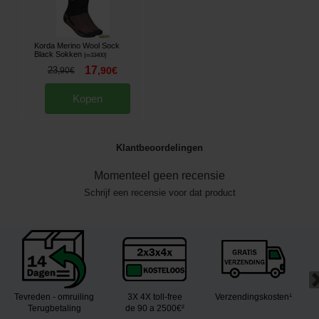
Korda Merino Wool Sock
Black Sokken
[
m33400
]
17
23
,
90
€
,
90
€
Kopen
Klantbeoordelingen
Momenteel geen recensie
Schrijf een recensie voor dat product
Tevreden - omruiling
3X 4X toll-free
Verzendingskosten¹
Terugbetaling
de 90 a 2500€²