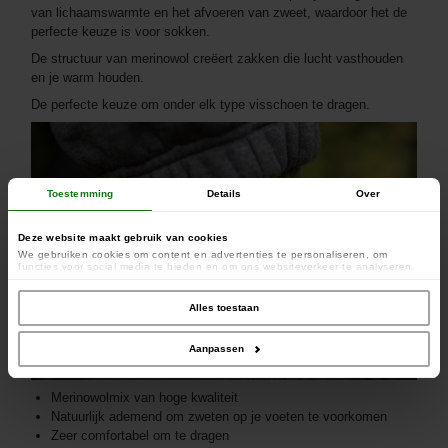
van lichaamswarmte en het afvoeren van zweet, waardoor het de
perfecte keuze is voor sokken.
De structuur van merinowol creëert zakken die lucht vasthouden
en je warm houden.
De perfecte keuze om onder elk type visschoen te dragen.
Toestemming
Details
Over
Deze website maakt gebruik van cookies
We gebruiken cookies om content en advertenties te personaliseren, om
functies voor social media te bieden en om ons websiteverkeer te analyseren.
Ook delen we informatie over uw gebruik van onze site met onze partners voor
social media, adverteren en analyse. Deze partners kunnen deze gegevens
combineren met andere informatie die u aan ze heeft verstrekt of die ze hebben
Alles toestaan
verzameld op basis van uw gebruik van hun services.
Aanpassen
Merinowolmix van hoge kwaliteit
Natuurlijk ademend om zweten op je voeten te voorkomen
Zeer comfortabel om te dragen