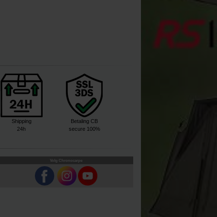
Shipping
Betaling CB
24h
secure 100%
Volg Chronocarpe