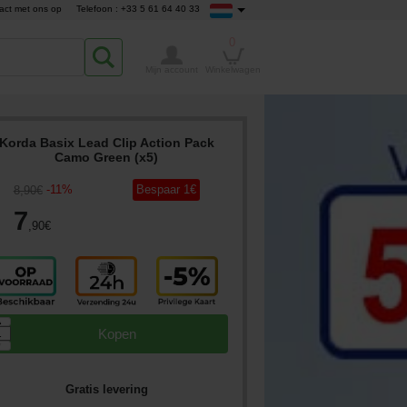
act met ons op
Telefoon : +33 5 61 64 40 33
0
Mijn account
Winkelwagen
Korda Basix Lead Clip Action Pack
Camo Green (x5)
-
11
%
Bespaar
1
€
8
,90
€
7
,90
€
▲
Kopen
▼
Gratis levering