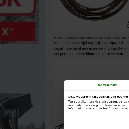
Alles in deze kit is camogroen van kleur om
meter zinkende rig-buis; vijf leadclips; vijf t
gezet, hoef je alleen maar een rig vast te kl
voegen, en je bent klaar om uit te werpen.
Toestemming
Deze website maakt gebruik van cookies
We gebruiken cookies om content en adve
informatie over uw gebruik van onze sit
informatie die u aan ze heeft verstrekt 