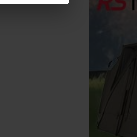
Korda Basix Baiting
Needle
[
233630
]
4
,
50
€
Kopen