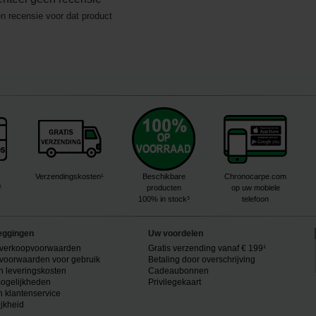
en recensie voor dat product
Verzendingskosten¹
Beschikbare
Chronocarpe.com
²
producten
op uw mobiele
100% in stock³
telefoon
eggingen
Uw voordelen
verkoopvoorwaarden
Gratis verzending vanaf € 199¹
voorwaarden voor gebruik
Betaling door overschrijving
n leveringskosten
Cadeaubonnen
ogelijkheden
Privilegekaart
n klantenservice
ijkheid