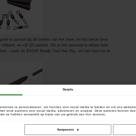
 goed te passen bij de bodem van het meer, en het bevat twee
ail rubbers; en vijf QC-wartels. Als je het eenmaal in elkaar hebt
ikken - zoals de BASIX Ready Tied Hair Rig - en een lood toe te
Details
rtenties te personaliseren, om functies voor social media te bieden en om ons website
e met onze partners voor social media, adverteren en analyse. Deze partners kunnen 
of die ze hebben verzameld op basis van uw gebruik van hun services.
Aanpassen