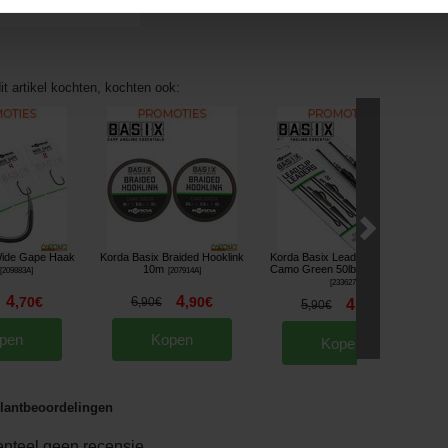
it artikel kochten, kochten ook:
Wide Gape Haak
Korda Basix Braided Hooklink
Korda Basix Lead Clip Leader
10m
Camo Green 50lbs 50cm (x2)
[
209883A
]
[
207914A
]
[
233627
]
4
4
,
70
€
6
,
90
€
,
90
€
4
5
,
90
€
,
90
€
pen
Kopen
Kopen
lantbeoordelingen
nteel geen recensie