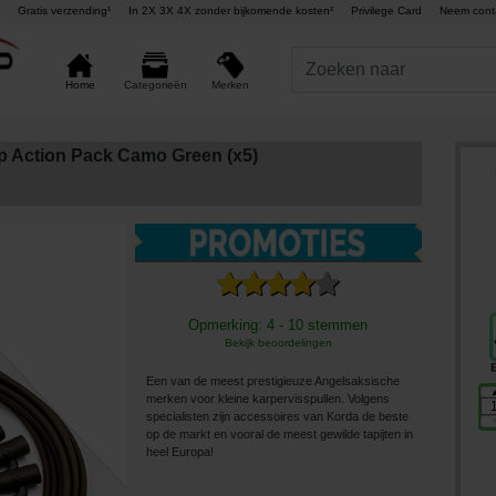
Gratis verzending¹
In 2X 3X 4X zonder bijkomende kosten²
Privilege Card
Neem cont
Merken
Home
Categorieën
p Action Pack Camo Green (x5)
Opmerking: 4 - 10 stemmen
Bekijk beoordelingen
Een van de meest prestigieuze Angelsaksische
merken voor kleine karpervisspullen. Volgens
specialisten zijn accessoires van Korda de beste
op de markt en vooral de meest gewilde tapijten in
heel Europa!