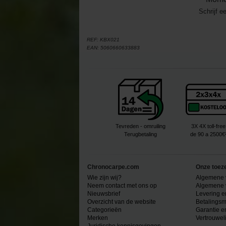
Schrijf e
REF:
KBX021
EAN:
5060660633883
Tevreden - omruiling
3X 4X toll-free
Terugbetaling
de 90 a 2500€
Chronocarpe.com
Onze toez
Wie zijn wij?
Algemene 
Neem contact met ons op
Algemene 
Nieuwsbrief
Levering e
Overzicht van de website
Betalingsm
Categorieën
Garantie e
Merken
Vertrouwel