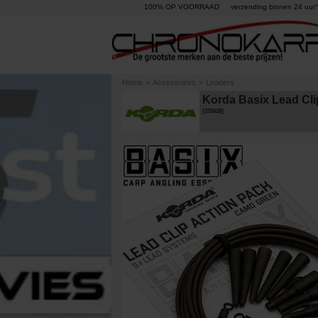
100% OP VOORRAAD
verzending binnen 24 uur°
Home
»
Accessoires
»
Leaders
Korda Basix Lead Cli
[
233628
]