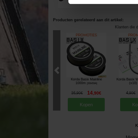
Producten gerelateerd aan dit artikel:
Klanten die d
Korda Basix Mainline
Korda Basix 
1000m
(x10)
[
206459A
]
14
16
,
90
€
4
,
90
€
,
90
€
Kopen
Ko
K
Mome