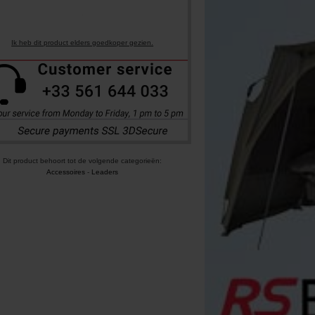
Ik heb dit product elders goedkoper gezien.
Dit product behoort tot de volgende categorieën:
Accessoires
-
Leaders