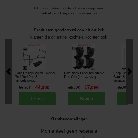
Dit product behoort tot de volgende categorieën:
Indicatoren
-
Hangers
-
Indicatoren Kits
Producten gerelateerd aan dit artikel:
Klanten die dit artikel kochten, kochten ook:
Carp Design Micro Folding
Fox Black Label Adjustable
Carp Design Alu
Pod Rod Pod 3
Rod Clip (x4)
Black Snag Ears
[
esc14508
]
hengels
[
205962
]
[
esc16224
]
44
17
2
59
,
90
€
21
,
09
€
35
,
90
€
,
80
€
,
60
€
Kopen
Kopen
Kop
Klantbeoordelingen
Momenteel geen recensie