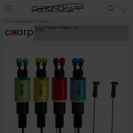
0
Home
»
Indicatoren
»
Hangers
Ccarp 4 Hangers Wigglers Set
[
204833
]