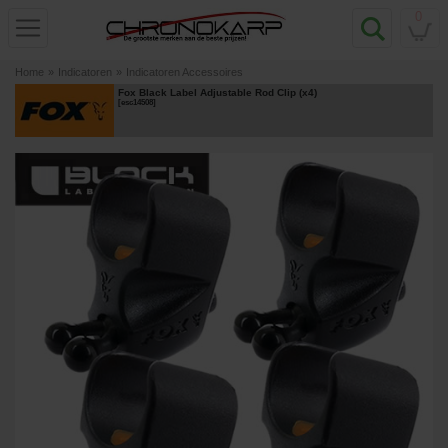
0
Home
»
Indicatoren
»
Indicatoren Accessoires
Fox Black Label Adjustable Rod Clip (x4)
[
esc14508
]