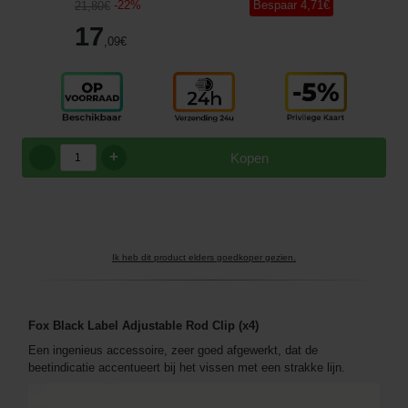
-
22
%
Bespaar
4
,71
€
21
,80
€
17
,09
€
+
Kopen
Ik heb dit product elders goedkoper gezien.
Fox Black Label Adjustable Rod Clip (x4)
Een ingenieus accessoire, zeer goed afgewerkt, dat de
beetindicatie accentueert bij het vissen met een strakke lijn.