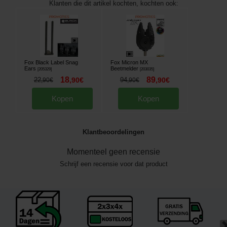
Klanten die dit artikel kochten, kochten ook:
Fox Black Label Snag
Fox Micron MX
Ears
Beetmelder
[
205329
]
[
203035
]
18
89
22
,
90
€
94
,
90
€
,
90
€
,
90
€
Kopen
Kopen
Klantbeoordelingen
Momenteel geen recensie
Schrijf een recensie voor dat product