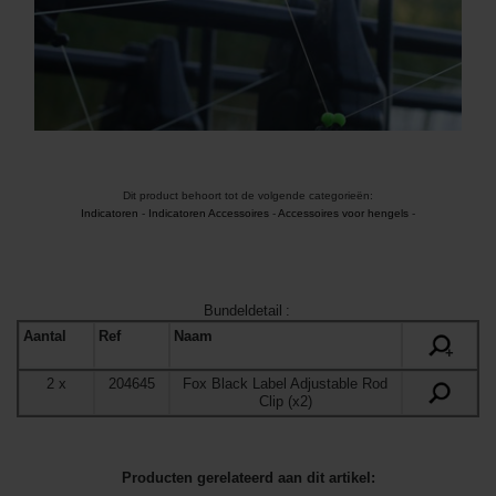
Dit product behoort tot de volgende categorieën:
Indicatoren
-
Indicatoren Accessoires
-
Accessoires voor hengels
-
Bundeldetail
:
Aantal
Ref
Naam
+
2
x
204645
Fox Black Label Adjustable Rod
Clip (x2)
Producten gerelateerd aan dit artikel: