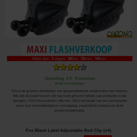
Meer dan
3
dagen
08
Uur
50
min.
54
sec.
Opmerking: 3.8 - 8 stemmen
Bekijk beoordelingen
Fox is de grootste distributeur van gespecialiseerde visuitrusting voor karpers.
Wie zijn de karpervissers die nog nooit gehoord hebben van producten zoals
Swingers, FOX-boxsystemen, Microns. Dit is het bewijs van een permanente
wens voor innovatiebeleid en vooruitgang, zowel bij het ontwerp als bij de
productontwikkeling.
Fox Black Label Adjustable Rod Clip (x4)