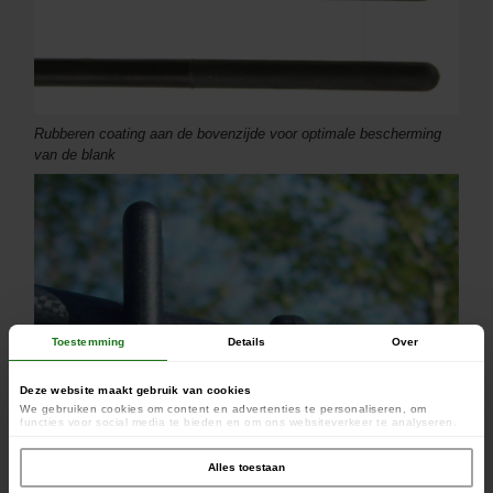
Rubberen coating aan de bovenzijde voor optimale bescherming
van de blank
Toestemming
Details
Over
Deze website maakt gebruik van cookies
We gebruiken cookies om content en advertenties te personaliseren, om
functies voor social media te bieden en om ons websiteverkeer te analyseren.
Ook delen we informatie over uw gebruik van onze site met onze partners voor
social media, adverteren en analyse. Deze partners kunnen deze gegevens
combineren met andere informatie die u aan ze heeft verstrekt of die ze hebben
Alles toestaan
verzameld op basis van uw gebruik van hun services.