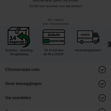
Momenteel geen recensie
Schrijf een recensie voor dat product
REF:
CBB005
EAN:
5055350223048
Tevreden - omruiling
3X 4X toll-free
Verzendingskosten¹
Terugbetaling
de 90 a 2500€²
Chronocarpe.com
Onze toezeggingen
Uw voordelen