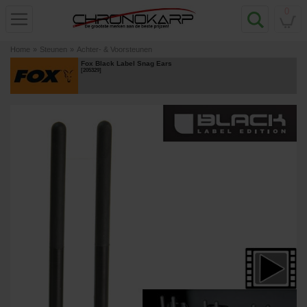
0
Home
»
Steunen
»
Achter- & Voorsteunen
Fox Black Label Snag Ears
[
205329
]