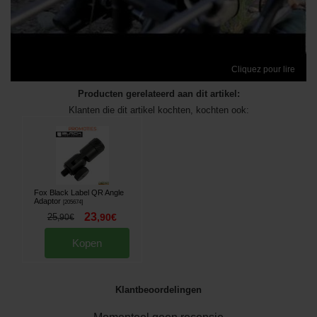
Cliquez pour lire
Producten gerelateerd aan dit artikel:
Klanten die dit artikel kochten, kochten ook:
Fox Black Label QR Angle
Adaptor
[
205674
]
23
25
,
90
€
,
90
€
Kopen
Klantbeoordelingen