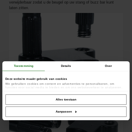
verwijderbaar zodat u de beugel op uw stang of buzz bar kunt
laten zitten.
Toestemming
Details
Over
Deze website maakt gebruik van cookies
We gebruiken cookies om content en advertenties te personaliseren, om
functies voor social media te bieden en om ons websiteverkeer te analyseren.
Ook delen we informatie over uw gebruik van onze site met onze partners voor
social media, adverteren en analyse. Deze partners kunnen deze gegevens
combineren met andere informatie die u aan ze heeft verstrekt of die ze hebben
Alles toestaan
verzameld op basis van uw gebruik van hun services.
Aanpassen