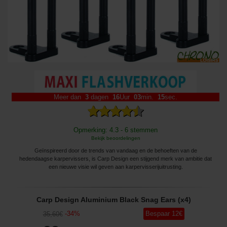
Meer dan
3
dagen
16
Uur
03
min.
15
sec.
Opmerking: 4.3 - 6 stemmen
Bekijk beoordelingen
Geïnspireerd door de trends van vandaag en de behoeften van de
hedendaagse karpervissers, is Carp Design een stijgend merk van ambitie dat
een nieuwe visie wil geven aan karpervisserijuitrusting.
Carp Design Aluminium Black Snag Ears (x4)
-
34
%
Bespaar
12
€
35
,60
€