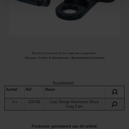
Dit product behoort tot de volgende categorieën:
Steunen
-
Achter- & Voorsteunen
-
Beetmelders Accessoires
Bundeldetail
:
Aantal
Ref
Naam
+
4
x
205766
Carp Design Aluminium Black
Snag Ears
Producten gerelateerd aan dit artikel: