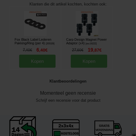
Klanten die dit artikel kochten, kochten ook:
Fox Black Label Lederen
Carp Design Magnet Power
Pakking/Ring (per 4)
Adaptor (x4)
[
205328
]
[
esc16222
]
6
19
7
,
40
€
27
,
87
€
,
40
€
,
60
€
Kopen
Kopen
Klantbeoordelingen
Momenteel geen recensie
Schrijf een recensie voor dat product