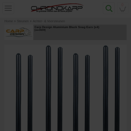
0
Home
»
Steunen
»
Achter- & Voorsteunen
Carp Design Aluminium Black Snag Ears (x4)
[
esc16224
]