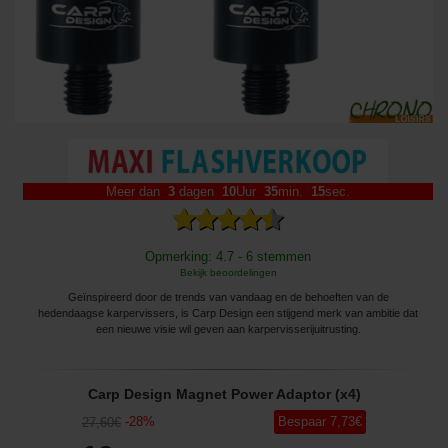
Meer dan
3
dagen
10
Uur
35
min.
15
sec.
Opmerking: 4.7 - 6 stemmen
Bekijk beoordelingen
Geïnspireerd door de trends van vandaag en de behoeften van de
hedendaagse karpervissers, is Carp Design een stijgend merk van ambitie dat
een nieuwe visie wil geven aan karpervisserijuitrusting.
Carp Design Magnet Power Adaptor (x4)
-
28
%
Bespaar
7
,73
€
27
,60
€