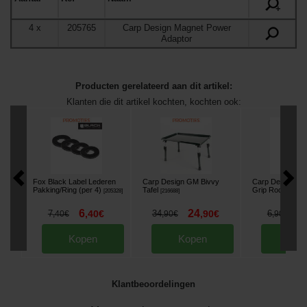
+
4
x
205765
Carp Design Magnet Power
Adaptor
Producten gerelateerd aan dit artikel:
Klanten die dit artikel kochten, kochten ook:
Fox Black Label Lederen
Carp Design GM Bivvy
Carp Design Lu
Pakking/Ring (per 4)
Tafel
Grip Rod Rest
[
205328
]
[
216688
]
[
2
6
24
4
7
,
40
€
34
,
90
€
6
,
40
€
,
90
€
,
90
€
Kopen
Kopen
Kop
Klantbeoordelingen