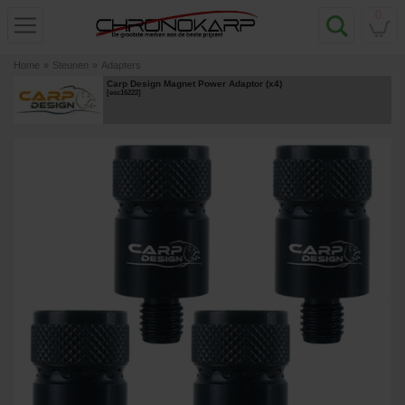
0
Home
»
Steunen
»
Adapters
Carp Design Magnet Power Adaptor (x4)
[
esc16222
]