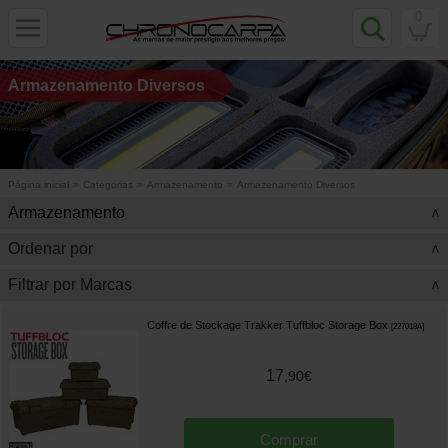
0
Armazenamento Diversos
Página inicial
»
Categorias
»
Armazenamento
»
Armazenamento Diversos
Armazenamento
>
Ordenar por
>
Filtrar por Marcas
>
Coffre de Stockage Trakker Tuffbloc Storage Box
[
227018A
]
17
,
90
€
Comprar