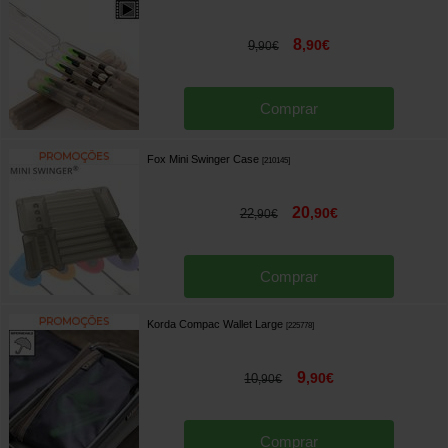
8
,
90
€
9
,
90
€
Comprar
Fox Mini Swinger Case
[
210145
]
20
,
90
€
22
,
90
€
Comprar
Korda Compac Wallet Large
[
225778
]
9
,
90
€
10
,
90
€
Comprar