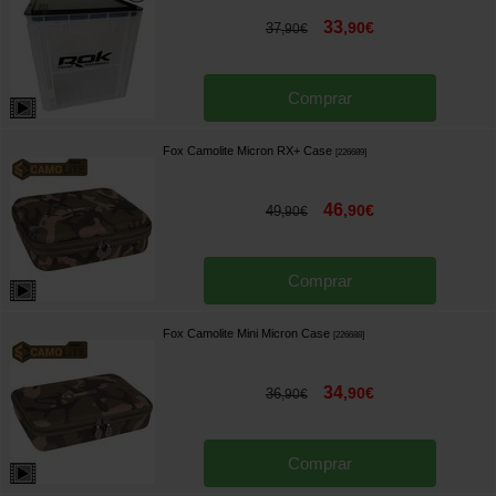
33
,
90
€
37
,
90
€
Comprar
Fox Camolite Micron RX+ Case
[
226689
]
46
,
90
€
49
,
90
€
Comprar
Fox Camolite Mini Micron Case
[
226688
]
34
,
90
€
36
,
90
€
Comprar