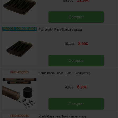
11
,
90
€
13
,
90
€
Comprar
Fox Leader Rack Standard
[
210192
]
8
,
90
€
10
,
90
€
Comprar
Korda Boom Tubes 15cm + 23cm
[
210183
]
6
,
90
€
7
,
90
€
Comprar
Korda Case para Stow Hanger
[
m11141
]