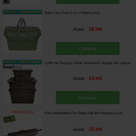
Boite Carp Zoom 2 en 1 Pliable
[
210253
]
18
,
90
€
24
,
90
€
Comprar
Coffre de Stockage Sonik Smartstack Storage Box
[
226941A
]
14
,
90
€
16
,
90
€
Comprar
Rack Magnétique Fox Edges Rig and Hanging
[
210249
]
15
,
90
€
16
,
90
€