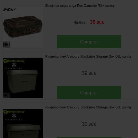
Estojo de segurança Fox Camolite RX+
[
210243
]
39
,
90
€
42
,
90
€
Comprar
Ridgemonkey Armoury Stackable Storage Box 66L
[
226472
]
39
,
90
€
Comprar
Ridgemonkey Armoury Stackable Storage Box 36L
[
226471
]
30
,
90
€