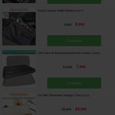
Korda Compac Wallet Medium
[
225777
]
8
,
90
€
9
,
90
€
Comprar
GM Caixa de Armazenamento Anti-choque
[
203324
]
7
,
90
€
11
,
90
€
Comprar
Fox MK2 Illuminated Swinger Case
[
210125
]
24
,
90
€
26
,
90
€