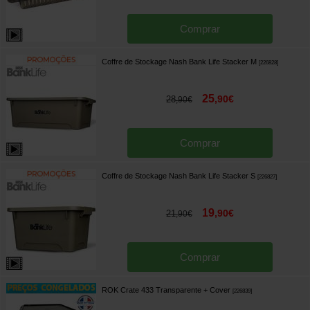
Comprar
Coffre de Stockage Nash Bank Life Stacker M
[
226828
]
25
,
90
€
28
,
90
€
Comprar
Coffre de Stockage Nash Bank Life Stacker S
[
226827
]
19
,
90
€
21
,
90
€
Comprar
ROK Crate 433 Transparente + Cover
[
226839
]