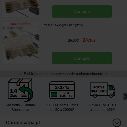
Comprar
Fox MK3 Swinger Case
[
210124
]
24
,
90
€
26
,
90
€
Comprar
Exibir produtos no processo de reabastecimento
<
>
Satisfeito - Câmbio
2X3X4X sem Custos
Envio GRATUITO
Reembolso
de 50 a 2000€²
a partir de 199€¹
Chronocarpa.pt